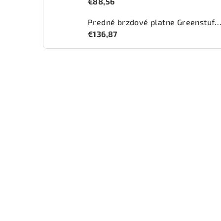
€88,56
Predné brzdové platne Greenstuff 2000 (DP2
€136,87