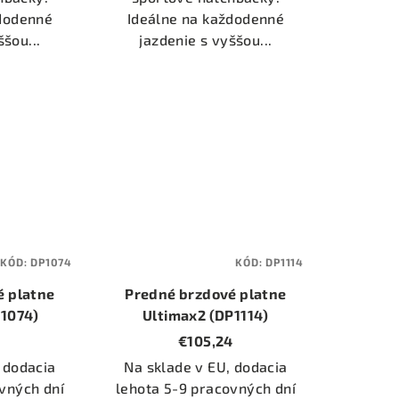
ždodenné
Ideálne na každodenné
ššou...
jazdenie s vyššou...
KÓD:
DP1074
KÓD:
DP1114
é platne
Predné brzdové platne
P1074)
Ultimax2 (DP1114)
€105,24
 dodacia
Na sklade v EU, dodacia
vných dní
lehota 5-9 pracovných dní