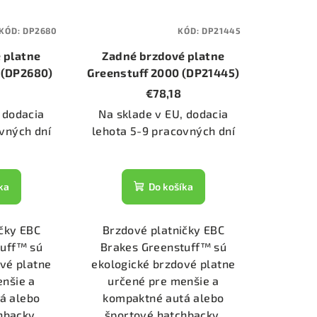
KÓD:
DP2680
KÓD:
DP21445
 platne
Zadné brzdové platne
 (DP2680)
Greenstuff 2000 (DP21445)
€78,18
 dodacia
Na sklade v EU, dodacia
vných dní
lehota 5-9 pracovných dní
ka
Do košíka
čky EBC
Brzdové platničky EBC
tuff™ sú
Brakes Greenstuff™ sú
vé platne
ekologické brzdové platne
enšie a
určené pre menšie a
á alebo
kompaktné autá alebo
hbacky.
športové hatchbacky.