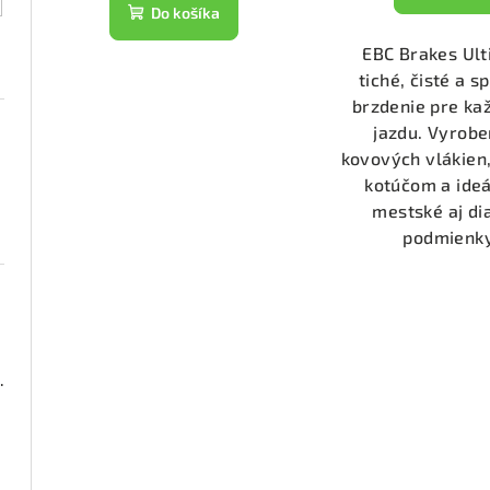
t
k
Do košíka
o
t
EBC Brakes Ul
v
tiché, čisté a s
o
brzdenie pre k
v
jazdu. Vyrobe
kovových vlákien,
kotúčom a ideá
mestské aj di
podmienky.
000 (DP21518)
2050)