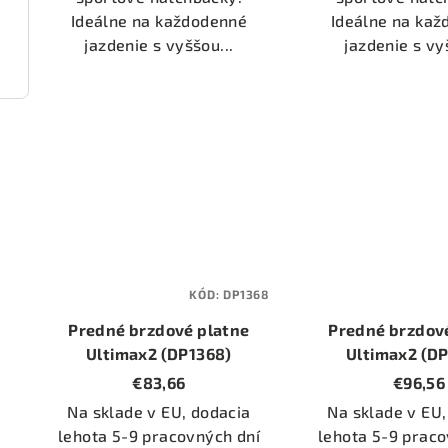
Ideálne na každodenné
Ideálne na ka
jazdenie s vyššou...
jazdenie s vy
2225)
KÓD:
DP1368
Predné brzdové platne
Predné brzdov
Ultimax2 (DP1368)
Ultimax2 (D
€83,66
€96,56
Na sklade v EU, dodacia
Na sklade v EU,
lehota 5-9 pracovných dní
lehota 5-9 praco