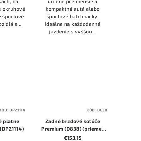
kách, na
určené pre menšie a
né okruhové
kompaktné autá alebo
e športové
športové hatchbacky.
zidlá s...
Ideálne na každodenné
jazdenie s vyššou...
KÓD:
DP21114
KÓD:
D838
é platne
Zadné brzdové kotúče
 (DP21114)
Premium (D838) (priemer
268mm)
€153,15