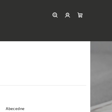
Hľadať
Prihlásenie
Nákupný
košík
Abecedne