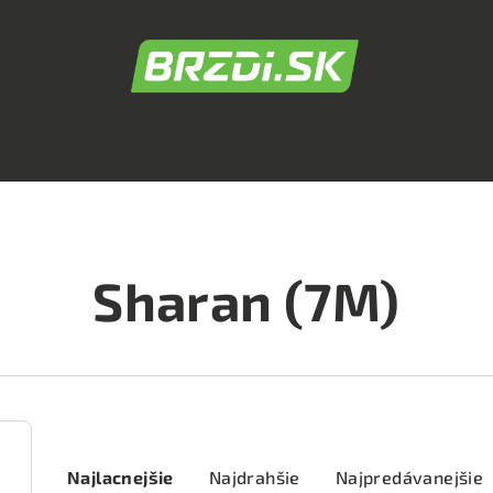
Sharan (7M)
R
Najlacnejšie
Najdrahšie
Najpredávanejšie
a