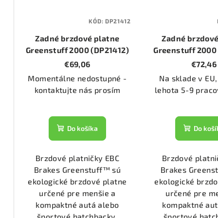
1555)
KÓD:
DP21412
Zadné brzdové platne
Zadné brzdové
3070)
Greenstuff 2000 (DP21412)
Greenstuff 2000
€69,06
€72,46
Momentálne nedostupné -
Na sklade v EU,
2286)
kontaktujte nás prosím
lehota 5-9 praco
1476)
Do košíka
Do koší
1074)
Brzdové platničky EBC
Brzdové platni
Brakes Greenstuff™ sú
Brakes Greens
1133)
ekologické brzdové platne
ekologické brzdo
určené pre menšie a
určené pre m
kompaktné autá alebo
kompaktné aut
2800)
športové hatchbacky.
športové hatc