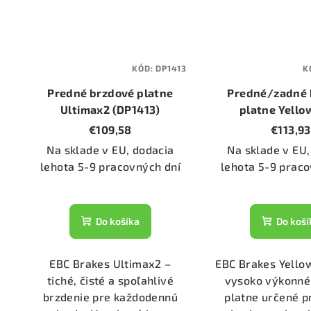
KÓD:
DP1413
K
Predné brzdové platne
Predné/zadné 
Ultimax2 (DP1413)
platne Yello
(DP4680
€109,58
€113,93
Na sklade v EU, dodacia
Na sklade v EU,
lehota 5-9 pracovných dní
lehota 5-9 praco
Do košíka
Do koší
EBC Brakes Ultimax2 –
EBC Brakes Yello
tiché, čisté a spoľahlivé
vysoko výkonné
brzdenie pre každodennú
platne určené p