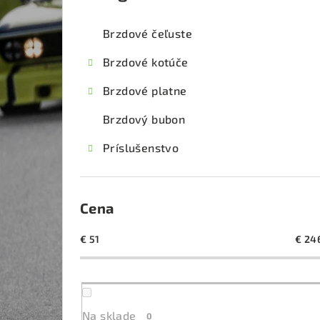
kategórie
č
Brzdové čeľuste
n
Brzdové kotúče
ý
Brzdové platne
p
Brzdový bubon
a
Príslušenstvo
n
e
l
Cena
€
51
€
24
Na sklade
0