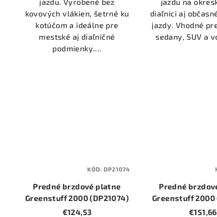
jazdu. Vyrobené bez
jazdu na okres
kovových vlákien, šetrné ku
diaľnici aj občas
kotúčom a ideálne pre
jazdy. Vhodné pr
mestské aj diaľničné
sedany, SUV a vo
podmienky....
KÓD:
DP21074
Predné brzdové platne
Predné brzdov
Greenstuff 2000 (DP21074)
Greenstuff 2000
€124,53
€151,66