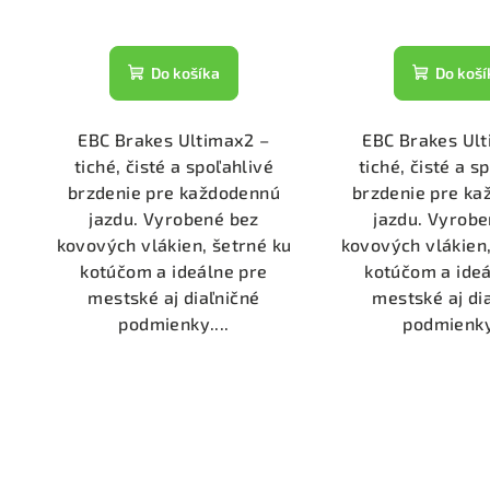
Do košíka
Do koší
EBC Brakes Ultimax2 –
EBC Brakes Ul
tiché, čisté a spoľahlivé
tiché, čisté a s
brzdenie pre každodennú
brzdenie pre k
jazdu. Vyrobené bez
jazdu. Vyrobe
kovových vlákien, šetrné ku
kovových vlákien,
kotúčom a ideálne pre
kotúčom a ideá
mestské aj diaľničné
mestské aj di
podmienky....
podmienky.