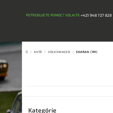
Prejsť
na
obsah
POTREBUJETE POMOC? VOLAJTE:
+421 948 727 828
/
AUTÁ
/
VOLKSWAGEN
/
SHARAN (7M)
DOMOV
B
o
Kategórie
Preskočiť