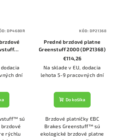
ÓD:
DP4680R
KÓD:
DP21368
brzdové
Predné brzdové platne
wstuff
Greenstuff 2000 (DP21368)
R)
€114,26
 dodacia
Na sklade v EU, dodacia
vných dní
lehota 5-9 pracovných dní
ka
Do košíka
wstuff™ sú
Brzdové platničky EBC
 brzdové
Brakes Greenstuff™ sú
re rýchlu
ekologické brzdové platne