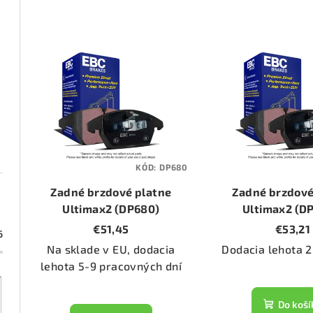
d
e
V
n
ý
i
p
e
i
p
s
KÓD:
DP680
r
p
Zadné brzdové platne
Zadné brzdové
o
r
Ultimax2 (DP680)
Ultimax2 (D
€51,45
€53,21
d
6
o
Na sklade v EU, dodacia
Dodacia lehota 2
u
d
lehota 5-9 pracovných dní
k
u
Do koší