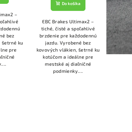
Do košíka
timax2 –
poľahlivé
EBC Brakes Ultimax2 –
aždodennú
tiché, čisté a spoľahlivé
né bez
brzdenie pre každodennú
 šetrné ku
jazdu. Vyrobené bez
lne pre
kovových vlákien, šetrné ku
aľničné
kotúčom a ideálne pre
...
mestské aj diaľničné
podmienky....