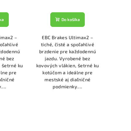
ka
Do košíka
timax2 –
EBC Brakes Ultimax2 –
poľahlivé
tiché, čisté a spoľahlivé
aždodennú
brzdenie pre každodennú
né bez
jazdu. Vyrobené bez
 šetrné ku
kovových vlákien, šetrné ku
lne pre
kotúčom a ideálne pre
aľničné
mestské aj diaľničné
...
podmienky....