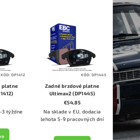
KÓD:
DP1412
KÓD:
DP1445
 platne
Zadné brzdové platne
P1412)
Ultimax2 (DP1445)
€54,85
-3 týždne
Na sklade v EU, dodacia
lehota 5-9 pracovných dní
ka