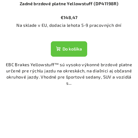
Zadné brzdové platne Yellowstuff (DP41198R)
€148,47
Na sklade v EU, dodacia lehota 5-9 pracovných dní
Do košíka
EBC Brakes Yellowstuff™ sú vysoko výkonné brzdové platne
určené pre rýchlu jazdu na okreskách, na diaľnici aj občasné
okruhové jazdy. Vhodné pre športové sedany, SUV a vozidlá
s...