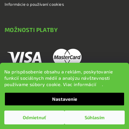
Informácie o používaní cookies
MOŽNOSTI PLATBY
Na prispôsobenie obsahu a reklám, poskytovanie
funkcií sociálnych médií a analýzu návštevnosti
používame súbory cookie. Viac informácií
tu
.
Nastavenie
Copyright 2026
brzdi.sk
. Všetky práva vyhradené.
Upraviť
nastavenie cookies
Odmietnuť
Súhlasím
Vytvoril Shoptet