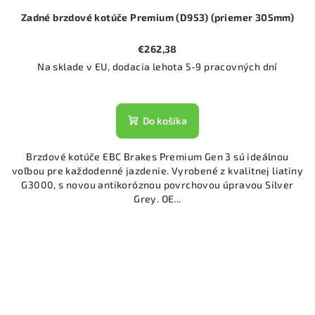
Zadné brzdové kotúče Premium (D953) (priemer 305mm)
€262,38
Na sklade v EU, dodacia lehota 5-9 pracovných dní
Do košíka
Brzdové kotúče EBC Brakes Premium Gen 3 sú ideálnou
voľbou pre každodenné jazdenie. Vyrobené z kvalitnej liatiny
G3000, s novou antikoróznou povrchovou úpravou Silver
Grey. OE...