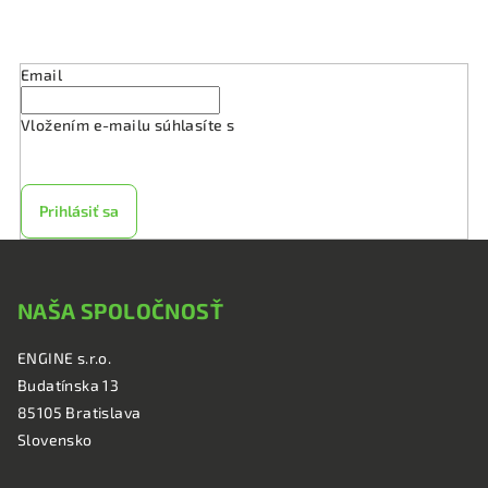
s
Odoberať newsletter
u
Email
Vložením e-mailu súhlasíte s
podmienkami ochrany
osobných údajov
Prihlásiť sa
Z
á
NAŠA SPOLOČNOSŤ
p
ä
ENGINE s.r.o.
t
Budatínska 13
i
85105 Bratislava
e
Slovensko