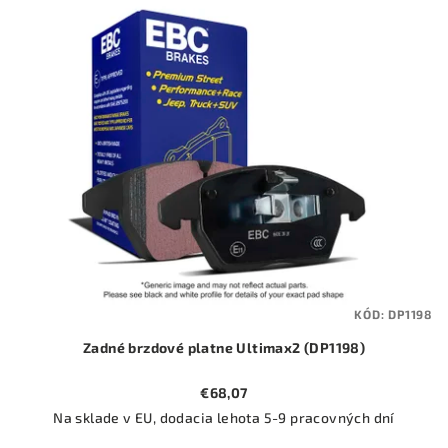
ý
o
p
d
i
u
s
k
p
t
r
o
o
v
d
u
k
t
KÓD:
DP1198
o
Zadné brzdové platne Ultimax2 (DP1198)
v
€68,07
Na sklade v EU, dodacia lehota 5-9 pracovných dní