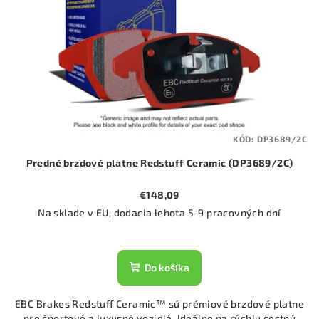
KÓD:
DP3689/2C
Predné brzdové platne Redstuff Ceramic (DP3689/2C)
€148,09
Na sklade v EU, dodacia lehota 5-9 pracovných dní
Do košíka
EBC Brakes Redstuff Ceramic™ sú prémiové brzdové platne
pre športové a luxusné vozidlá. Ideálne na rýchlu cestnú