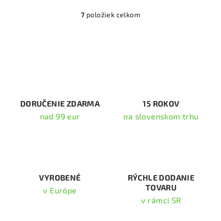
7
položiek celkom
O
v
l
á
d
a
c
i
DORUČENIE ZDARMA
15 ROKOV
e
nad 99 eur
na slovenskom trhu
p
r
v
k
y
v
VYROBENÉ
RÝCHLE DODANIE
TOVARU
ý
v Európe
p
v rámci SR
i