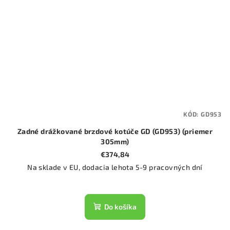
KÓD:
GD953
Zadné drážkované brzdové kotúče GD (GD953) (priemer
305mm)
€374,84
Na sklade v EU, dodacia lehota 5-9 pracovných dní
Do košíka