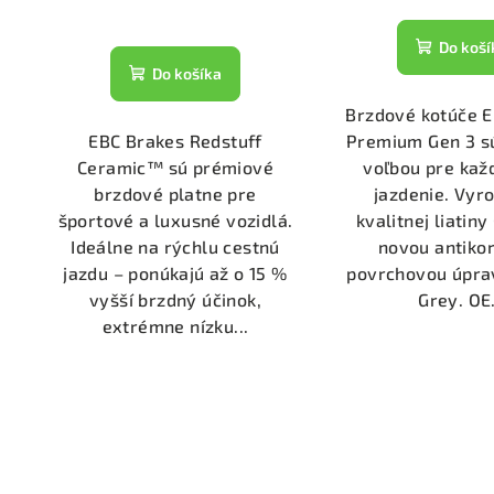
Do koší
Do košíka
Brzdové kotúče 
EBC Brakes Redstuff
Premium Gen 3 s
Ceramic™ sú prémiové
voľbou pre ka
brzdové platne pre
jazdenie. Vyr
športové a luxusné vozidlá.
kvalitnej liatin
Ideálne na rýchlu cestnú
novou antiko
jazdu – ponúkajú až o 15 %
povrchovou úpra
vyšší brzdný účinok,
Grey. OE.
extrémne nízku...