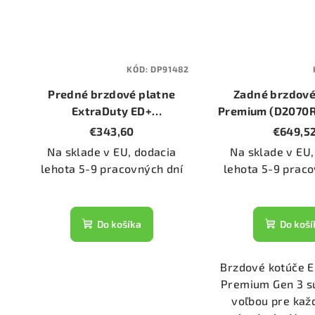
KÓD:
DP91482
Predné brzdové platne
Zadné brzdové
ExtraDuty ED+
Premium (D2070R
(Orangestuff) (DP91482)
345mm
€343,60
€649,5
Na sklade v EU, dodacia
Na sklade v EU,
lehota 5-9 pracovných dní
lehota 5-9 praco
Do košíka
Do koší
Brzdové kotúče 
Premium Gen 3 s
voľbou pre ka