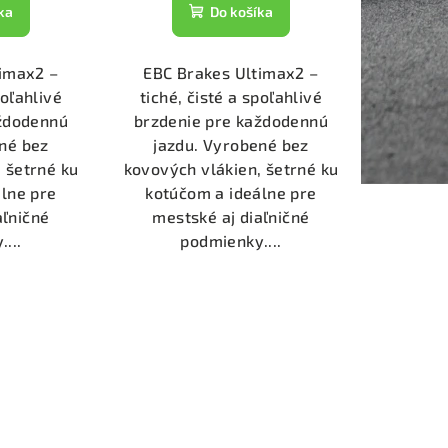
ka
Do košíka
timax2 –
EBC Brakes Ultimax2 –
poľahlivé
tiché, čisté a spoľahlivé
aždodennú
brzdenie pre každodennú
né bez
jazdu. Vyrobené bez
 šetrné ku
kovových vlákien, šetrné ku
lne pre
kotúčom a ideálne pre
aľničné
mestské aj diaľničné
...
podmienky....