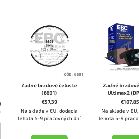
d
e
V
n
ý
i
p
e
i
p
s
KÓD:
6601
r
p
Zadné brzdové čeľuste
Zadné brzdové
o
r
(6601)
Ultimax2 (D
€57,39
€107,8
d
3
o
Na sklade v EU, dodacia
Na sklade v EU,
u
d
lehota 5-9 pracovných dní
lehota 5-9 praco
k
u