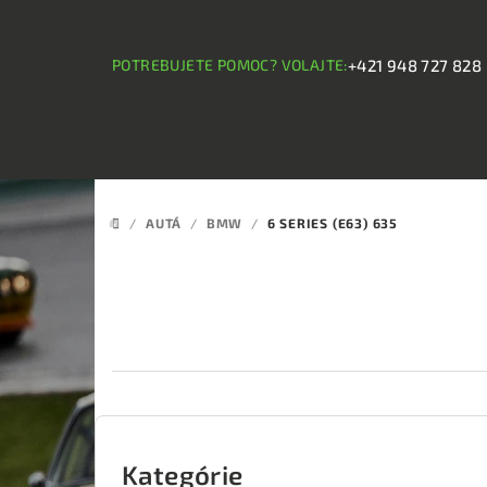
Prejsť
na
obsah
POTREBUJETE POMOC? VOLAJTE:
+421 948 727 828
/
AUTÁ
/
BMW
/
6 SERIES (E63) 635
DOMOV
B
o
Kategórie
Preskočiť