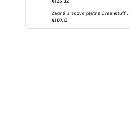
€125,32
Zadné brzdové platne Greenstuff 2
€107,13