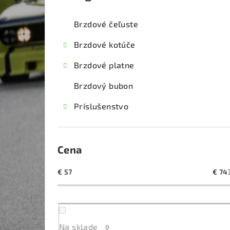
kategórie
č
Brzdové čeľuste
n
Brzdové kotúče
ý
Brzdové platne
p
Brzdový bubon
a
Príslušenstvo
n
e
l
Cena
€
57
€
74
Na sklade
0