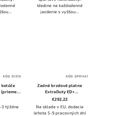
ždodenné
Ideálne na každodenné
ššou...
jazdenie s vyššou...
KÓD:
D1219
KÓD:
DP91451
 kotúče
Zadné brzdové platne
 (priemer
ExtraDuty ED+
)
(Orangestuff) (DP91451)
0
€292,22
-3 týždne
Na sklade v EU, dodacia
lehota 5-9 pracovných dní