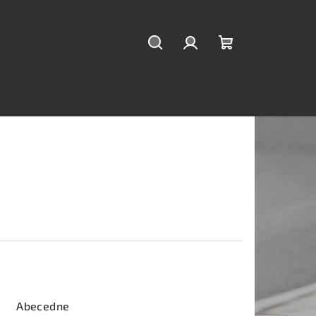
Hľadať
Prihlásenie
Nákupný
košík
Abecedne