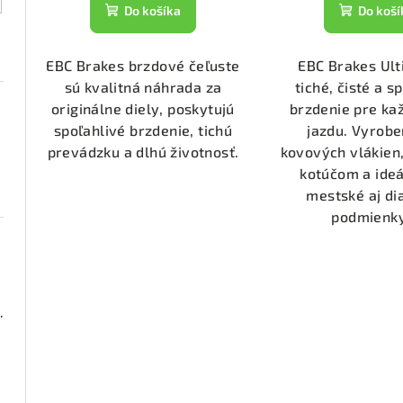
t
k
Do košíka
Do koší
o
t
v
EBC Brakes brzdové čeľuste
EBC Brakes Ul
o
sú kvalitná náhrada za
tiché, čisté a s
v
originálne diely, poskytujú
brzdenie pre k
spoľahlivé brzdenie, tichú
jazdu. Vyrobe
prevádzku a dlhú životnosť.
kovových vlákien,
kotúčom a ideá
mestské aj di
podmienky.
2000 (DP2673)
2955)