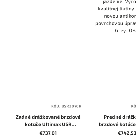
jazdenie. Vyr
kvalitnej liatin
novou antiko
povrchovou úpra
Grey. OE.
KÓD:
USR2070R
K
Zadné drážkované brzdové
Predné dráž
kotúče Ultimax USR
brzdové kotúče
(USR2070R) (priemer
USR (USR1389R)
€737,01
€742,5