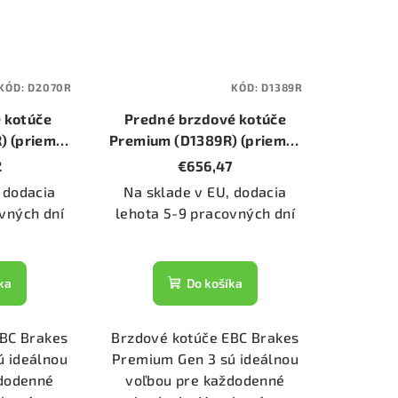
KÓD:
D2070R
KÓD:
D1389R
 kotúče
Predné brzdové kotúče
) (priemer
Premium (D1389R) (priemer
)
348mm)
2
€656,47
 dodacia
Na sklade v EU, dodacia
vných dní
lehota 5-9 pracovných dní
ka
Do košíka
EBC Brakes
Brzdové kotúče EBC Brakes
ú ideálnou
Premium Gen 3 sú ideálnou
ždodenné
voľbou pre každodenné