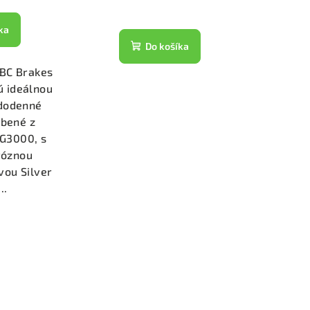
ka
Do košíka
EBC Brakes
ú ideálnou
ždodenné
obené z
y G3000, s
róznou
vou Silver
..