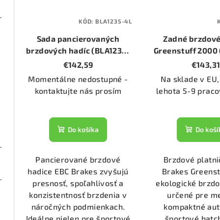
00 (DP21338/2)
KÓD:
BLA1235-4L
Sada pancierovaných
Zadné brzdové
1368)
brzdových hadíc (BLA1235-
Greenstuff 2000
4L)
€142,59
€143,3
Momentálne nedostupné -
Na sklade v EU,
1553)
kontaktujte nás prosím
lehota 5-9 praco
1911)
Do košíka
Do koší
000 (DP22053)
Pancierované brzdové
Brzdové platni
hadice EBC Brakes zvyšujú
Brakes Greens
00 (DP21193/2)
presnosť, spoľahlivosť a
ekologické brzdo
konzistentnosť brzdenia v
určené pre m
náročných podmienkach.
kompaktné aut
1153)
Ideálne nielen pre športové
športové hatc