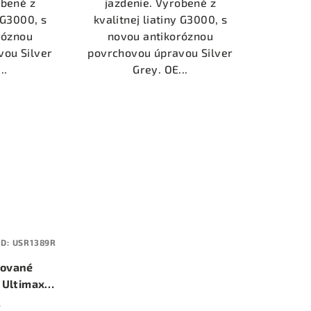
obené z
jazdenie. Vyrobené z
y G3000, s
kvalitnej liatiny G3000, s
róznou
novou antikoróznou
vou Silver
povrchovou úpravou Silver
..
Grey. OE...
ÓD:
USR1389R
kované
 Ultimax
 (priemer
3