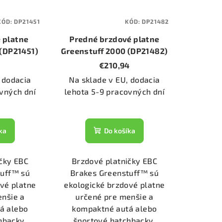
KÓD:
DP21451
KÓD:
DP21482
 platne
Predné brzdové platne
 (DP21451)
Greenstuff 2000 (DP21482)
1
€210,94
 dodacia
Na sklade v EU, dodacia
vných dní
lehota 5-9 pracovných dní
ka
Do košíka
čky EBC
Brzdové platničky EBC
tuff™ sú
Brakes Greenstuff™ sú
vé platne
ekologické brzdové platne
enšie a
určené pre menšie a
á alebo
kompaktné autá alebo
hbacky.
športové hatchbacky.