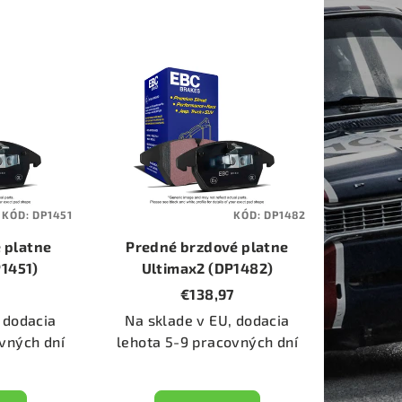
KÓD:
DP1451
KÓD:
DP1482
 platne
Predné brzdové platne
P1451)
Ultimax2 (DP1482)
5
€138,97
 dodacia
Na sklade v EU, dodacia
vných dní
lehota 5-9 pracovných dní