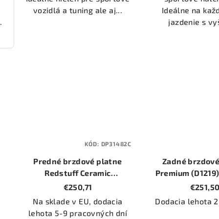
vozidlá a tuning ale aj...
Ideálne na ka
jazdenie s vy
000 (DP22236)
KÓD:
DP31482C
Predné brzdové platne
Zadné brzdové
Redstuff Ceramic
Premium (D1219)
(DP31482C)
345mm
€250,71
€251,5
Na sklade v EU, dodacia
Dodacia lehota 2
lehota 5-9 pracovných dní