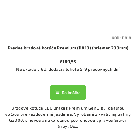
KÓD:
D818
Predné brzdové kotúče Premium (D818) (priemer 288mm)
€189,55
Na sklade v EU, dodacia lehota 5-9 pracovných dní
Do košíka
Brzdové kotúče EBC Brakes Premium Gen 3 sú ideálnou
voľbou pre každodenné jazdenie. Vyrobené z kvalitnej liatiny
G3000, s novou antikoróznou povrchovou úpravou Silver
Grey. OE...