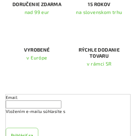
i
DORUČENIE ZDARMA
15 ROKOV
e
nad 99 eur
na slovenskom trhu
p
r
v
k
y
v
VYROBENÉ
RÝCHLE DODANIE
TOVARU
ý
v Európe
p
v rámci SR
i
s
Odoberať newsletter
u
Email
Vložením e-mailu súhlasíte s
podmienkami ochrany
osobných údajov
Prihlásiť sa