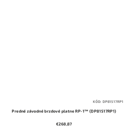
KÓD:
DP81517RP1
Predné závodné brzdové platne RP-1™ (DP81517RP1)
€268,87