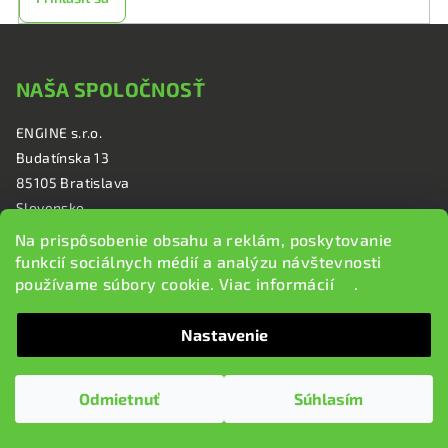
Z
á
NAŠA SPOLOČNOSŤ
p
ä
ENGINE s.r.o.
t
Budatínska 13
i
85105 Bratislava
e
Slovensko
Na prispôsobenie obsahu a reklám, poskytovanie
funkcií sociálnych médií a analýzu návštevnosti
používame súbory cookie. Viac informácií
tu
.
KONTAKT
Nastavenie
+421 948 727 828
info@brzdi.sk
Odmietnuť
Súhlasím