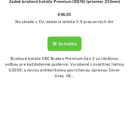
Zadné brzdové kotúče Premium (D816) (priemer 233mm)
€96,05
Na sklade v EU, dodacia lehota 5-9 pracovných dní
Do košíka
Brzdové kotúče EBC Brakes Premium Gen 3 sú ideálnou
voľbou pre každodenné jazdenie. Vyrobené z kvalitnej liatiny
G3000, s novou antikoróznou povrchovou úpravou Silver
Grey. OE...