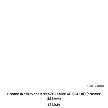
KÓD:
GD818
Predné drážkované brzdové kotúče GD (GD818) (priemer
288mm)
€330,14