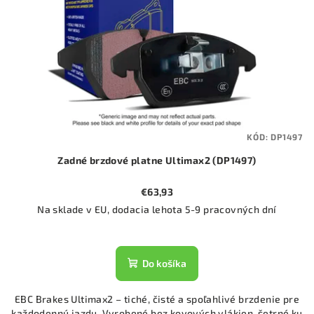
KÓD:
DP1497
Zadné brzdové platne Ultimax2 (DP1497)
€63,93
Na sklade v EU, dodacia lehota 5-9 pracovných dní
Do košíka
EBC Brakes Ultimax2 – tiché, čisté a spoľahlivé brzdenie pre
každodennú jazdu. Vyrobené bez kovových vlákien, šetrné ku