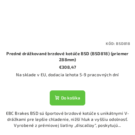
KÓD:
BSD818
Predné drážkované brzdové kotúče BSD (BSD818) (priemer
288mm)
€308,47
Na sklade v EU, dodacia lehota 5-9 pracovných dní
Do košíka
EBC Brakes BSD sú športové brzdové kotúče s unikátnymi V-
drážkami pre lepšie chladenie, nižší hluk a vyššiu odolnosť.
Vyrobené z prémiovej liatiny „discalloy“, poskytujú...