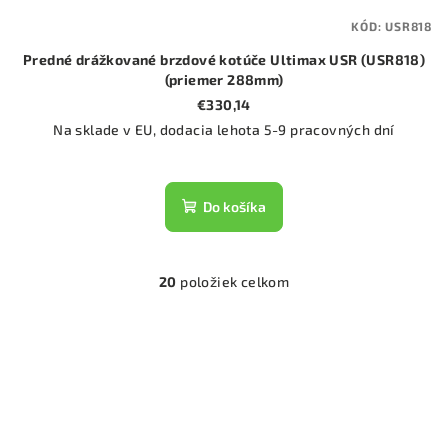
KÓD:
USR818
Predné drážkované brzdové kotúče Ultimax USR (USR818)
(priemer 288mm)
€330,14
Na sklade v EU, dodacia lehota 5-9 pracovných dní
Do košíka
20
položiek celkom
O
v
l
á
d
a
c