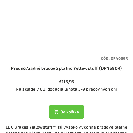
KÓD:
DP4680R
Predné/zadné brzdové platne Yellowstuff (DP4680R)
€113,93
Na sklade v EU, dodacia lehota 5-9 pracovných dní
Do košíka
EBC Brakes Yellowstuff™ sú vysoko výkonné brzdové platne
určené pre rýchlu jazdu na okreskách, na diaľnici aj občasné