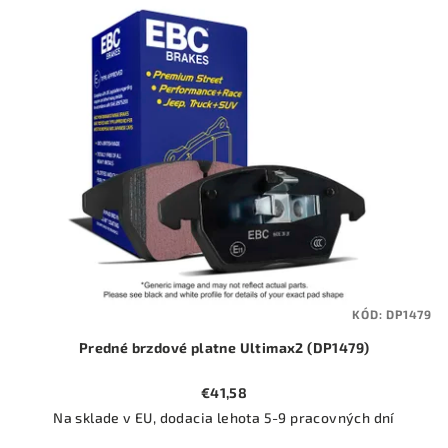
ý
o
p
d
i
u
s
k
p
t
r
o
o
v
d
u
k
t
KÓD:
DP1479
o
Predné brzdové platne Ultimax2 (DP1479)
v
€41,58
Na sklade v EU, dodacia lehota 5-9 pracovných dní