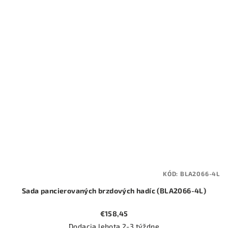
KÓD:
BLA2066-4L
Sada pancierovaných brzdových hadíc (BLA2066-4L)
€158,45
Dodacia lehota 2-3 týždne