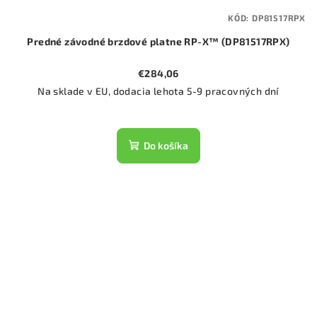
KÓD:
DP81517RPX
Predné závodné brzdové platne RP-X™ (DP81517RPX)
€284,06
Na sklade v EU, dodacia lehota 5-9 pracovných dní
Do košíka