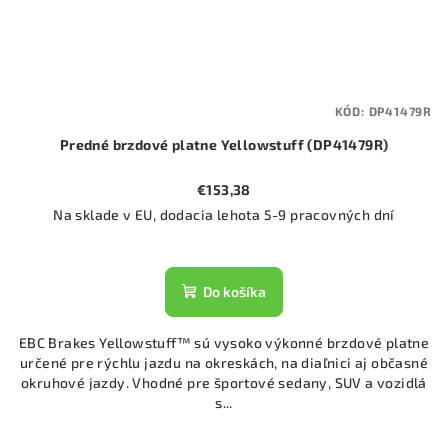
KÓD:
DP41479R
Predné brzdové platne Yellowstuff (DP41479R)
€153,38
Na sklade v EU, dodacia lehota 5-9 pracovných dní
Do košíka
EBC Brakes Yellowstuff™ sú vysoko výkonné brzdové platne
určené pre rýchlu jazdu na okreskách, na diaľnici aj občasné
okruhové jazdy. Vhodné pre športové sedany, SUV a vozidlá
s...