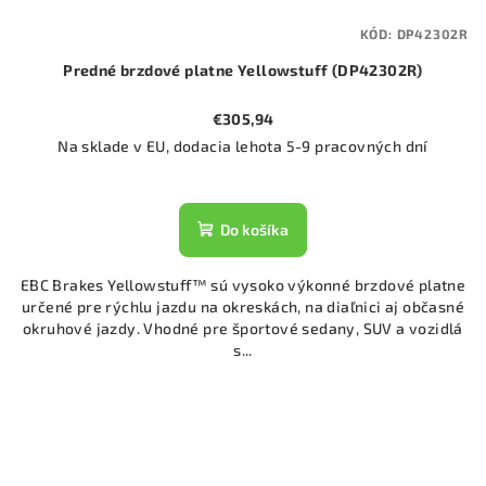
KÓD:
DP42302R
Predné brzdové platne Yellowstuff (DP42302R)
€305,94
Na sklade v EU, dodacia lehota 5-9 pracovných dní
Do košíka
EBC Brakes Yellowstuff™ sú vysoko výkonné brzdové platne
určené pre rýchlu jazdu na okreskách, na diaľnici aj občasné
okruhové jazdy. Vhodné pre športové sedany, SUV a vozidlá
s...