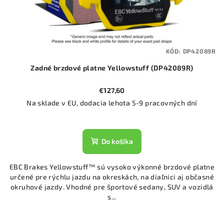
KÓD:
DP42089R
Zadné brzdové platne Yellowstuff (DP42089R)
€127,60
Na sklade v EU, dodacia lehota 5-9 pracovných dní
Do košíka
EBC Brakes Yellowstuff™ sú vysoko výkonné brzdové platne
určené pre rýchlu jazdu na okreskách, na diaľnici aj občasné
okruhové jazdy. Vhodné pre športové sedany, SUV a vozidlá
s...