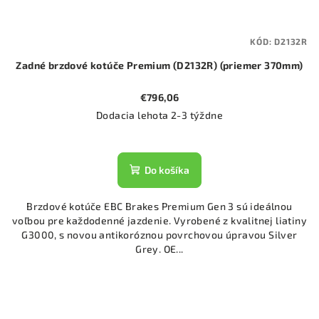
KÓD:
D2132R
Zadné brzdové kotúče Premium (D2132R) (priemer 370mm)
€796,06
Dodacia lehota 2-3 týždne
Do košíka
Brzdové kotúče EBC Brakes Premium Gen 3 sú ideálnou
voľbou pre každodenné jazdenie. Vyrobené z kvalitnej liatiny
G3000, s novou antikoróznou povrchovou úpravou Silver
Grey. OE...