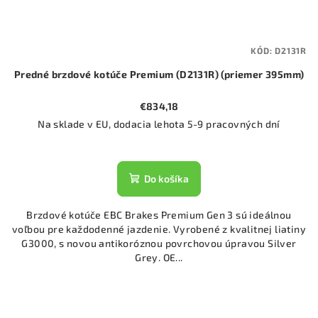
KÓD:
D2131R
Predné brzdové kotúče Premium (D2131R) (priemer 395mm)
€834,18
Na sklade v EU, dodacia lehota 5-9 pracovných dní
Do košíka
Brzdové kotúče EBC Brakes Premium Gen 3 sú ideálnou
voľbou pre každodenné jazdenie. Vyrobené z kvalitnej liatiny
G3000, s novou antikoróznou povrchovou úpravou Silver
Grey. OE...