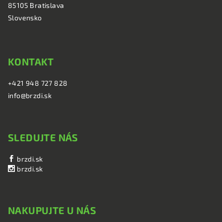
i
85105 Bratislava
e
Slovensko
KONTAKT
+421 948 727 828
info@brzdi.sk
SLEDUJTE NÁS
brzdi.sk
brzdi.sk
NAKUPUJTE U NÁS