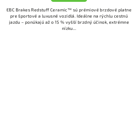
EBC Brakes Redstuff Ceramic™ sú prémiové brzdové platne
pre športové a luxusné vozidlá. Ideálne na rýchlu cestnú
jazdu – ponúkajú až o 15 % vyšší brzdný účinok, extrémne
nízku...