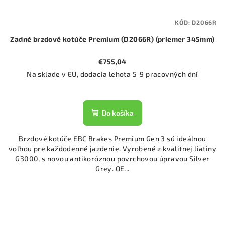
KÓD:
D2066R
Zadné brzdové kotúče Premium (D2066R) (priemer 345mm)
€755,04
Na sklade v EU, dodacia lehota 5-9 pracovných dní
Do košíka
Brzdové kotúče EBC Brakes Premium Gen 3 sú ideálnou
voľbou pre každodenné jazdenie. Vyrobené z kvalitnej liatiny
G3000, s novou antikoróznou povrchovou úpravou Silver
Grey. OE...