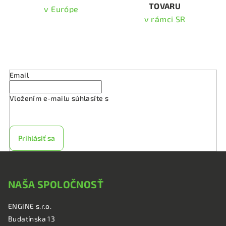
TOVARU
ý
v Európe
p
v rámci SR
i
s
Odoberať newsletter
u
Email
Vložením e-mailu súhlasíte s
podmienkami ochrany
osobných údajov
Prihlásiť sa
Z
á
NAŠA SPOLOČNOSŤ
p
ä
ENGINE s.r.o.
t
Budatínska 13