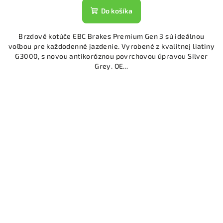
Do košíka
Brzdové kotúče EBC Brakes Premium Gen 3 sú ideálnou
voľbou pre každodenné jazdenie. Vyrobené z kvalitnej liatiny
G3000, s novou antikoróznou povrchovou úpravou Silver
Grey. OE...