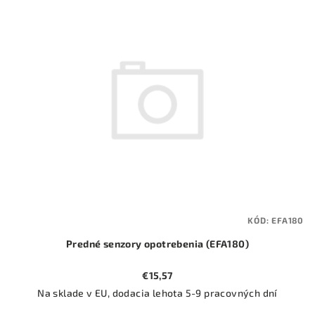
ý
o
p
d
i
u
s
k
p
t
r
o
o
v
d
u
k
t
KÓD:
EFA180
o
Predné senzory opotrebenia (EFA180)
v
€15,57
Na sklade v EU, dodacia lehota 5-9 pracovných dní