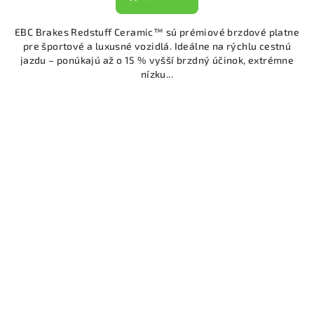
EBC Brakes Redstuff Ceramic™ sú prémiové brzdové platne
pre športové a luxusné vozidlá. Ideálne na rýchlu cestnú
jazdu – ponúkajú až o 15 % vyšší brzdný účinok, extrémne
nízku...