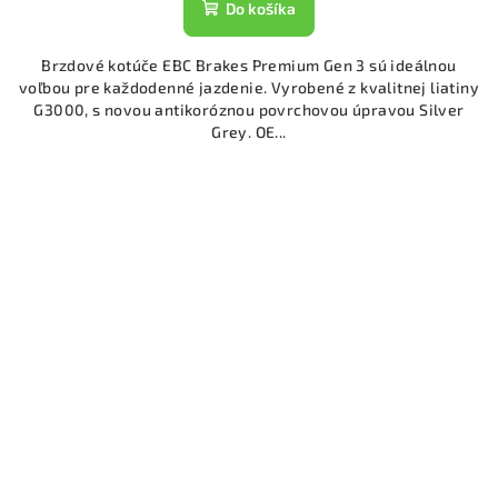
Do košíka
Brzdové kotúče EBC Brakes Premium Gen 3 sú ideálnou
voľbou pre každodenné jazdenie. Vyrobené z kvalitnej liatiny
G3000, s novou antikoróznou povrchovou úpravou Silver
Grey. OE...