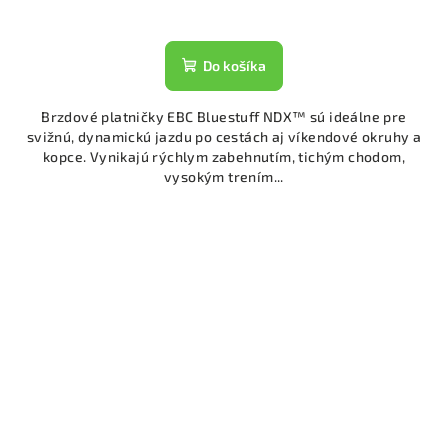
Do košíka
Brzdové platničky EBC Bluestuff NDX™ sú ideálne pre
svižnú, dynamickú jazdu po cestách aj víkendové okruhy a
kopce. Vynikajú rýchlym zabehnutím, tichým chodom,
vysokým trením...