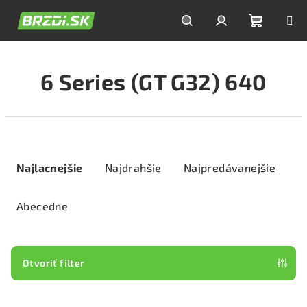
Prejsť
na
obsah
Nákupn
Hľadať
Prihlásenie
6 Series (GT G32) 640
košík
R
a
Najlacnejšie
Najdrahšie
Najpredávanejšie
d
e
Abecedne
n
i
e
Otvoriť filter
p
V
r