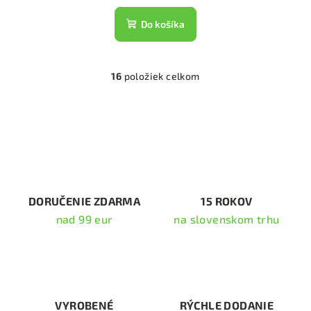
Do košíka
16
položiek celkom
O
v
l
á
d
a
c
i
DORUČENIE ZDARMA
15 ROKOV
e
nad 99 eur
na slovenskom trhu
p
r
v
k
y
v
VYROBENÉ
RÝCHLE DODANIE