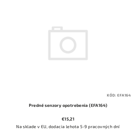
ý
o
p
d
i
u
s
k
p
t
r
o
o
v
d
u
k
t
KÓD:
EFA164
o
Predné senzory opotrebenia (EFA164)
v
€15,21
Na sklade v EU, dodacia lehota 5-9 pracovných dní