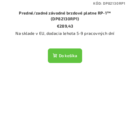
KÓD:
DP82130RP1
Predné/zadné závodné brzdové platne RP-1™
(DP82130RP1)
€289,43
Na sklade v EU, dodacia lehota 5-9 pracovných dní
Do košíka