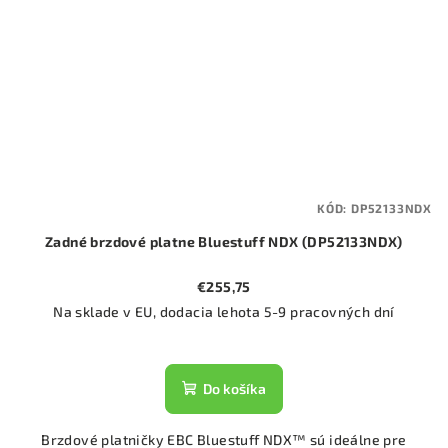
KÓD:
DP52133NDX
Zadné brzdové platne Bluestuff NDX (DP52133NDX)
€255,75
Na sklade v EU, dodacia lehota 5-9 pracovných dní
Do košíka
Brzdové platničky EBC Bluestuff NDX™ sú ideálne pre