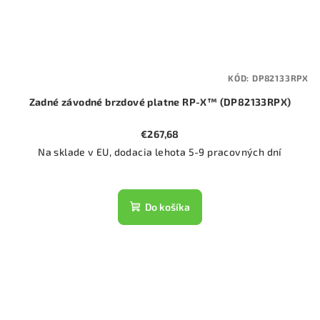
KÓD:
DP82133RPX
Zadné závodné brzdové platne RP-X™ (DP82133RPX)
€267,68
Na sklade v EU, dodacia lehota 5-9 pracovných dní
Do košíka