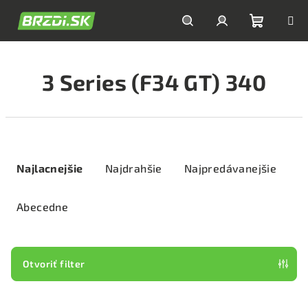
Prejsť
na
obsah
Nákupn
Hľadať
Prihlásenie
3 Series (F34 GT) 340
košík
R
a
Najlacnejšie
Najdrahšie
Najpredávanejšie
d
e
Abecedne
n
i
e
Otvoriť filter
p
V
r