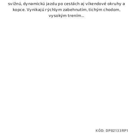
svižnú, dynamickú jazdu po cestách aj víkendové okruhy a
kopce. Vynikajú rýchlym zabehnutím, tichým chodom,
vysokým trením...
KÓD:
DP82133RP1