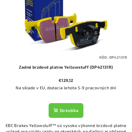
KÓD:
DP42131R
Zadné brzdové platne Yellowstuff (DP42131R)
€129,12
Na sklade v EU, dodacia lehota 5-9 pracovných dní
Do košíka
EBC Brakes Yellowstuff™ sú vysoko výkonné brzdové platne
určené pre rýchlu jazdu na okreskách, na diaľnici aj občasné