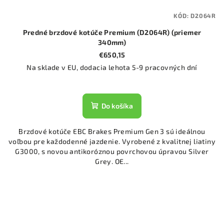
KÓD:
D2064R
Predné brzdové kotúče Premium (D2064R) (priemer
340mm)
€650,15
Na sklade v EU, dodacia lehota 5-9 pracovných dní
Do košíka
Brzdové kotúče EBC Brakes Premium Gen 3 sú ideálnou
voľbou pre každodenné jazdenie. Vyrobené z kvalitnej liatiny
G3000, s novou antikoróznou povrchovou úpravou Silver
Grey. OE...