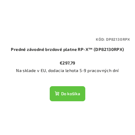
KÓD:
DP82130RPX
Predné závodné brzdové platne RP-X™ (DP82130RPX)
€297,79
Na sklade v EU, dodacia lehota 5-9 pracovných dní
Do košíka