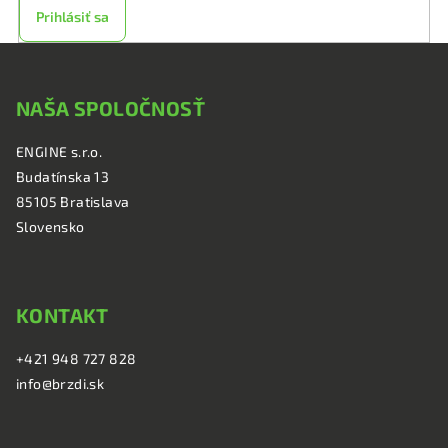
Prihlásiť sa
Z
á
NAŠA SPOLOČNOSŤ
p
ä
ENGINE s.r.o.
t
Budatínska 13
i
85105 Bratislava
e
Slovensko
KONTAKT
+421 948 727 828
info@brzdi.sk