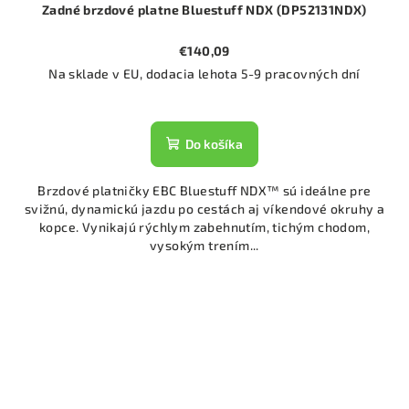
Zadné brzdové platne Bluestuff NDX (DP52131NDX)
€140,09
Na sklade v EU, dodacia lehota 5-9 pracovných dní
Do košíka
Brzdové platničky EBC Bluestuff NDX™ sú ideálne pre
svižnú, dynamickú jazdu po cestách aj víkendové okruhy a
kopce. Vynikajú rýchlym zabehnutím, tichým chodom,
vysokým trením...