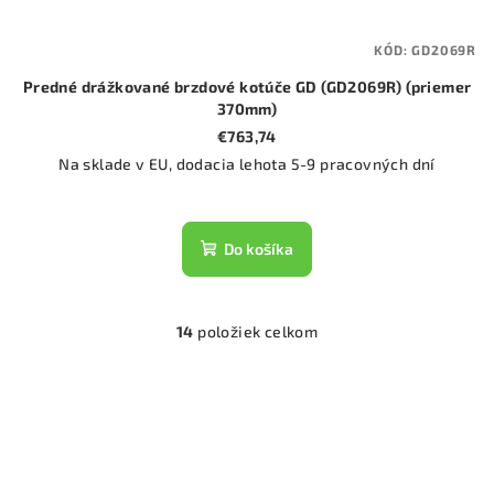
KÓD:
GD2069R
Predné drážkované brzdové kotúče GD (GD2069R) (priemer
370mm)
€763,74
Na sklade v EU, dodacia lehota 5-9 pracovných dní
Do košíka
14
položiek celkom
O
v
l
á
d
a