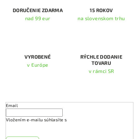
c
i
DORUČENIE ZDARMA
15 ROKOV
e
nad 99 eur
na slovenskom trhu
p
r
v
k
y
v
VYROBENÉ
RÝCHLE DODANIE
TOVARU
ý
v Európe
p
v rámci SR
i
s
Odoberať newsletter
u
Email
Vložením e-mailu súhlasíte s
podmienkami ochrany
osobných údajov