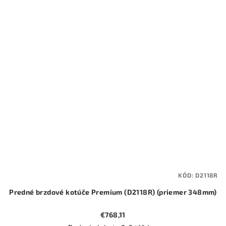
KÓD:
D2118R
Predné brzdové kotúče Premium (D2118R) (priemer 348mm)
€768,11