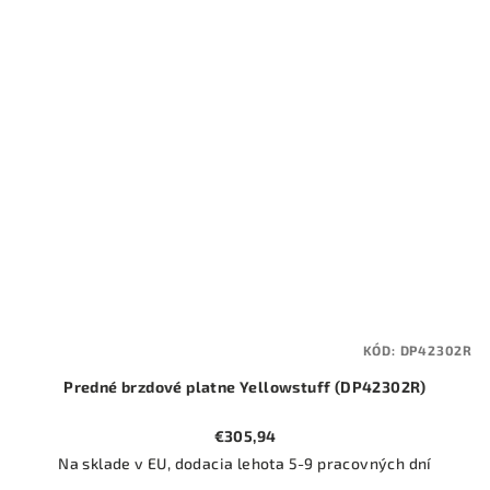
KÓD:
DP42302R
Predné brzdové platne Yellowstuff (DP42302R)
€305,94
Na sklade v EU, dodacia lehota 5-9 pracovných dní