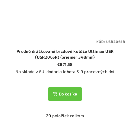
KÓD:
USR2065R
Predné drážkované brzdové kotúče Ultimax USR
(USR2065R) (priemer 348mm)
€871,58
Na sklade v EU, dodacia lehota 5-9 pracovných dní
Do košíka
20
položiek celkom
O
v