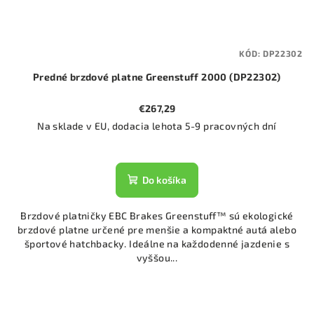
KÓD:
DP22302
Predné brzdové platne Greenstuff 2000 (DP22302)
€267,29
Na sklade v EU, dodacia lehota 5-9 pracovných dní
Do košíka
Brzdové platničky EBC Brakes Greenstuff™ sú ekologické
brzdové platne určené pre menšie a kompaktné autá alebo
športové hatchbacky. Ideálne na každodenné jazdenie s
vyššou...