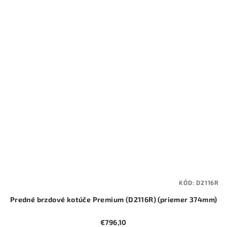
KÓD:
D2116R
Predné brzdové kotúče Premium (D2116R) (priemer 374mm)
€796,10