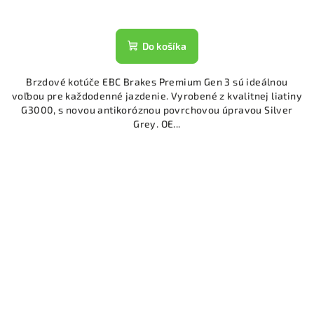
Do košíka
Brzdové kotúče EBC Brakes Premium Gen 3 sú ideálnou
voľbou pre každodenné jazdenie. Vyrobené z kvalitnej liatiny
G3000, s novou antikoróznou povrchovou úpravou Silver
Grey. OE...