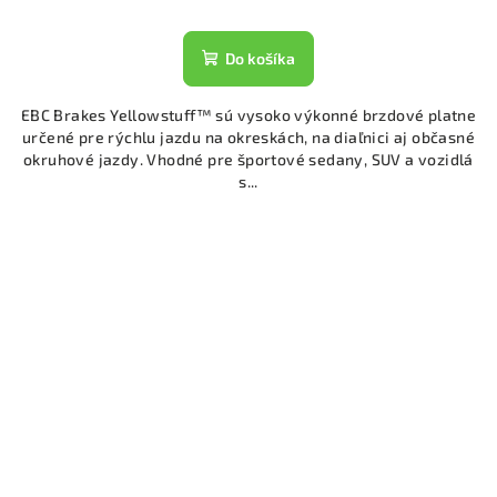
Do košíka
EBC Brakes Yellowstuff™ sú vysoko výkonné brzdové platne
určené pre rýchlu jazdu na okreskách, na diaľnici aj občasné
okruhové jazdy. Vhodné pre športové sedany, SUV a vozidlá
s...