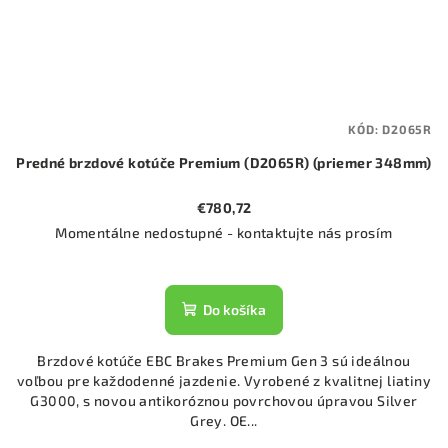
KÓD:
D2065R
Predné brzdové kotúče Premium (D2065R) (priemer 348mm)
€780,72
Momentálne nedostupné - kontaktujte nás prosím
Do košíka
Brzdové kotúče EBC Brakes Premium Gen 3 sú ideálnou
voľbou pre každodenné jazdenie. Vyrobené z kvalitnej liatiny
G3000, s novou antikoróznou povrchovou úpravou Silver
Grey. OE...