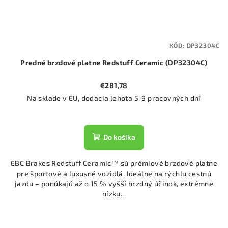
KÓD:
DP32304C
Predné brzdové platne Redstuff Ceramic (DP32304C)
€281,78
Na sklade v EU, dodacia lehota 5-9 pracovných dní
Do košíka
EBC Brakes Redstuff Ceramic™ sú prémiové brzdové platne
pre športové a luxusné vozidlá. Ideálne na rýchlu cestnú
jazdu – ponúkajú až o 15 % vyšší brzdný účinok, extrémne
nízku...