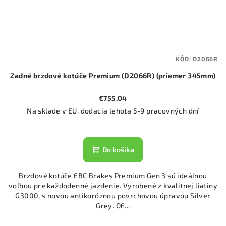
KÓD:
D2066R
Zadné brzdové kotúče Premium (D2066R) (priemer 345mm)
€755,04
Na sklade v EU, dodacia lehota 5-9 pracovných dní
Do košíka
Brzdové kotúče EBC Brakes Premium Gen 3 sú ideálnou
voľbou pre každodenné jazdenie. Vyrobené z kvalitnej liatiny
G3000, s novou antikoróznou povrchovou úpravou Silver
Grey. OE...