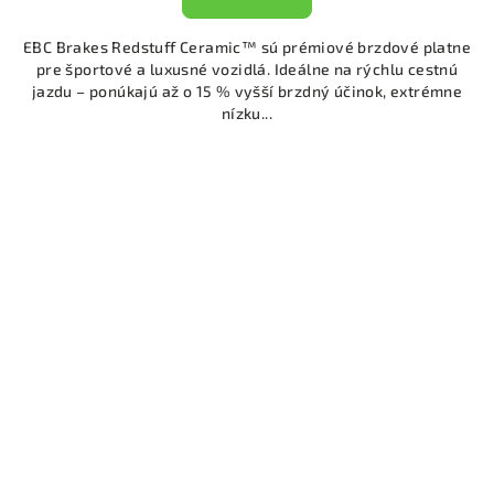
EBC Brakes Redstuff Ceramic™ sú prémiové brzdové platne
pre športové a luxusné vozidlá. Ideálne na rýchlu cestnú
jazdu – ponúkajú až o 15 % vyšší brzdný účinok, extrémne
nízku...