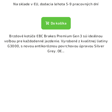
Na sklade v EU, dodacia lehota 5-9 pracovných dní
Do košíka
Brzdové kotúče EBC Brakes Premium Gen 3 sú ideálnou
voľbou pre každodenné jazdenie. Vyrobené z kvalitnej liatiny
G3000, s novou antikoróznou povrchovou úpravou Silver
Grey. OE...