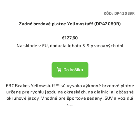
KÓD:
DP42089R
Zadné brzdové platne Yellowstuff (DP42089R)
€127,60
Na sklade v EU, dodacia lehota 5-9 pracovných dní
Do košíka
EBC Brakes Yellowstuff™ sú vysoko výkonné brzdové platne
určené pre rýchlu jazdu na okreskách, na diaľnici aj občasné
okruhové jazdy. Vhodné pre športové sedany, SUV a vozidlá
s...