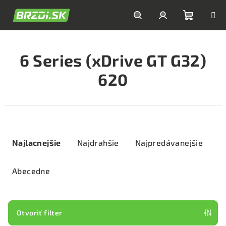
Prejsť
na
obsah
Nákupn
Hľadať
Prihlásenie
6 Series (xDrive GT G32)
košík
620
R
a
Najlacnejšie
Najdrahšie
Najpredávanejšie
d
e
Abecedne
n
i
e
Otvoriť filter