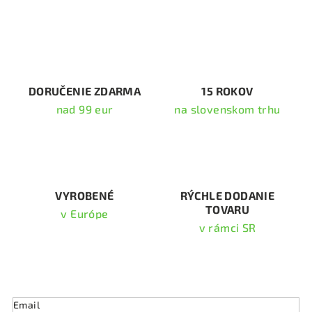
l
á
d
a
c
i
DORUČENIE ZDARMA
15 ROKOV
e
nad 99 eur
na slovenskom trhu
p
r
v
k
y
v
VYROBENÉ
RÝCHLE DODANIE
TOVARU
ý
v Európe
p
v rámci SR
i
s
Odoberať newsletter
u
Email