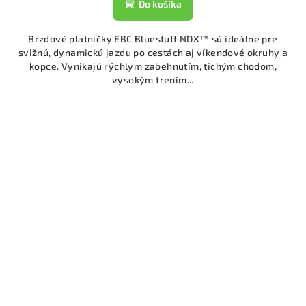
Do košíka
Brzdové platničky EBC Bluestuff NDX™ sú ideálne pre
svižnú, dynamickú jazdu po cestách aj víkendové okruhy a
kopce. Vynikajú rýchlym zabehnutím, tichým chodom,
vysokým trením...