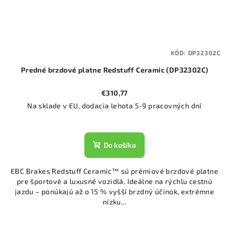
KÓD:
DP32302C
Predné brzdové platne Redstuff Ceramic (DP32302C)
€310,77
Na sklade v EU, dodacia lehota 5-9 pracovných dní
Do košíka
EBC Brakes Redstuff Ceramic™ sú prémiové brzdové platne
pre športové a luxusné vozidlá. Ideálne na rýchlu cestnú
jazdu – ponúkajú až o 15 % vyšší brzdný účinok, extrémne
nízku...