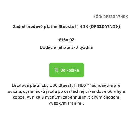
KÓD:
DP52047NDX
Zadné brzdové platne Bluestuff NDX (DP52047NDX)
€164,92
Dodacia lehota 2-3 týždne
Do košíka
Brzdové platničky EBC Bluestuff NDX™ sú ideálne pre
svižnú, dynamickú jazdu po cestách aj víkendové okruhy a
kopce. Vynikajú rýchlym zabehnutím, tichým chodom,
vysokým trením...