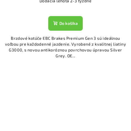
Dodacia lehota 2-3 týždne
Do košíka
Brzdové kotúče EBC Brakes Premium Gen 3 sú ideálnou
voľbou pre každodenné jazdenie. Vyrobené z kvalitnej liatiny
G3000, s novou antikoróznou povrchovou úpravou Silver
Grey. OE...