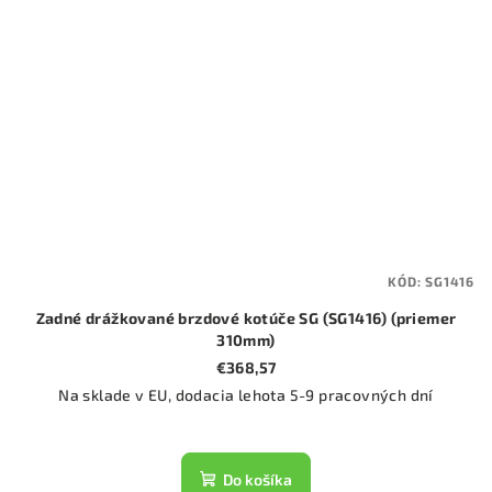
KÓD:
SG1416
Zadné drážkované brzdové kotúče SG (SG1416) (priemer
310mm)
€368,57
Na sklade v EU, dodacia lehota 5-9 pracovných dní
Do košíka