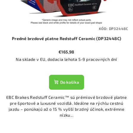
KÓD:
DP32448C
Predné brzdové platne Redstuff Ceramic (DP32448C)
€165,98
Na sklade v EU, dodacia lehota 5-9 pracovných dní
Do košíka
EBC Brakes Redstuff Ceramic™ sú prémiové brzdové platne
pre športové a luxusné vozidlá. Ideálne na rýchlu cestnú
jazdu – ponúkajú až o 15 % vyšší brzdný účinok, extrémne
nízku...