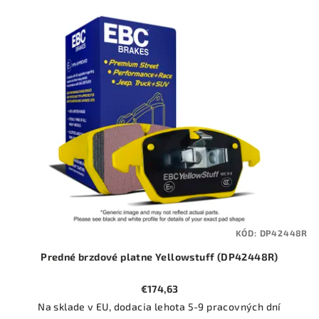
KÓD:
DP42448R
Predné brzdové platne Yellowstuff (DP42448R)
€174,63
Na sklade v EU, dodacia lehota 5-9 pracovných dní