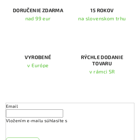
c
i
DORUČENIE ZDARMA
15 ROKOV
e
nad 99 eur
na slovenskom trhu
p
r
v
k
y
v
VYROBENÉ
RÝCHLE DODANIE
TOVARU
ý
v Európe
p
v rámci SR
i
s
Odoberať newsletter
u
Email
Vložením e-mailu súhlasíte s
podmienkami ochrany
osobných údajov