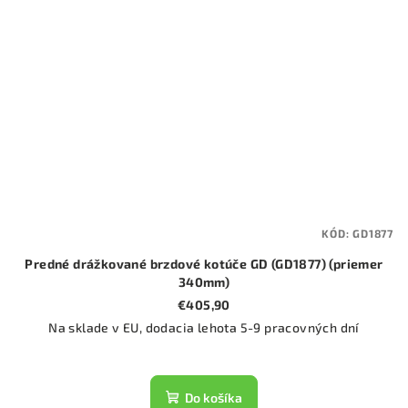
KÓD:
GD1877
Predné drážkované brzdové kotúče GD (GD1877) (priemer
340mm)
€405,90
Na sklade v EU, dodacia lehota 5-9 pracovných dní
Do košíka