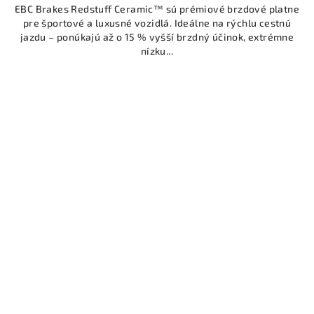
EBC Brakes Redstuff Ceramic™ sú prémiové brzdové platne
pre športové a luxusné vozidlá. Ideálne na rýchlu cestnú
jazdu – ponúkajú až o 15 % vyšší brzdný účinok, extrémne
nízku...