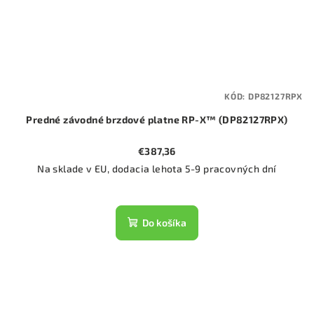
KÓD:
DP82127RPX
Predné závodné brzdové platne RP-X™ (DP82127RPX)
€387,36
Na sklade v EU, dodacia lehota 5-9 pracovných dní
Do košíka