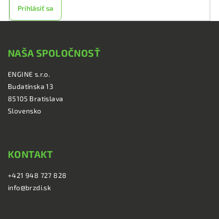
Prihlásiť sa
Z
á
NAŠA SPOLOČNOSŤ
p
ä
ENGINE s.r.o.
t
Budatínska 13
i
85105 Bratislava
e
Slovensko
KONTAKT
+421 948 727 828
info@brzdi.sk