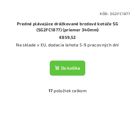
KÓD:
SG2FC1877
Predné plávajúce drážkované brzdové kotúče SG
(SG2FC1877) (priemer 340mm)
€859,52
Na sklade v EU, dodacia lehota 5-9 pracovných dní
Do košíka
17
položiek celkom
O
v
l
á
d
a