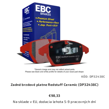
ý
o
p
d
i
u
s
k
p
t
r
o
o
v
d
u
k
t
KÓD:
DP32438C
o
Zadné brzdové platne Redstuff Ceramic (DP32438C)
v
€98,33
Na sklade v EU, dodacia lehota 5-9 pracovných dní