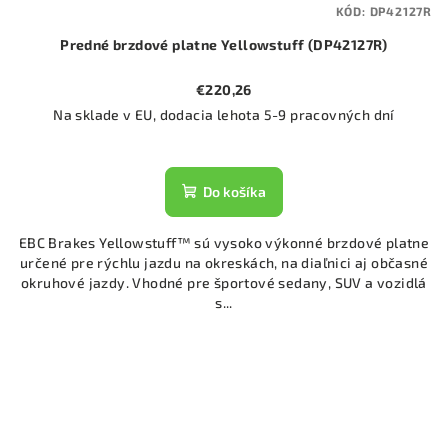
KÓD:
DP42127R
Predné brzdové platne Yellowstuff (DP42127R)
€220,26
Na sklade v EU, dodacia lehota 5-9 pracovných dní
Do košíka
EBC Brakes Yellowstuff™ sú vysoko výkonné brzdové platne
určené pre rýchlu jazdu na okreskách, na diaľnici aj občasné
okruhové jazdy. Vhodné pre športové sedany, SUV a vozidlá
s...