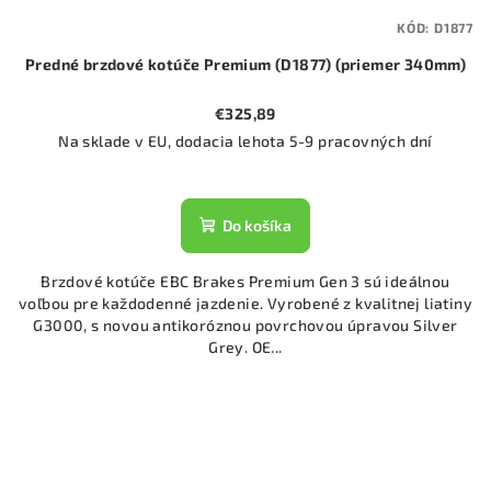
KÓD:
D1877
Predné brzdové kotúče Premium (D1877) (priemer 340mm)
€325,89
Na sklade v EU, dodacia lehota 5-9 pracovných dní
Do košíka
Brzdové kotúče EBC Brakes Premium Gen 3 sú ideálnou
voľbou pre každodenné jazdenie. Vyrobené z kvalitnej liatiny
G3000, s novou antikoróznou povrchovou úpravou Silver
Grey. OE...