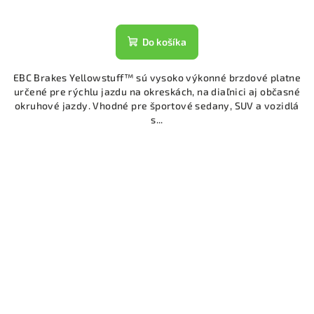
Do košíka
EBC Brakes Yellowstuff™ sú vysoko výkonné brzdové platne
určené pre rýchlu jazdu na okreskách, na diaľnici aj občasné
okruhové jazdy. Vhodné pre športové sedany, SUV a vozidlá
s...