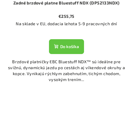
Zadné brzdové platne Bluestuff NDX (DP52133NDX)
€255,75
Na sklade v EU, dodacia lehota 5-9 pracovných dní
Do košíka
Brzdové platničky EBC Bluestuff NDX™ sú ideálne pre
svižnú, dynamickú jazdu po cestách aj víkendové okruhy a
kopce. Vynikajú rýchlym zabehnutím, tichým chodom,
vysokým trením...