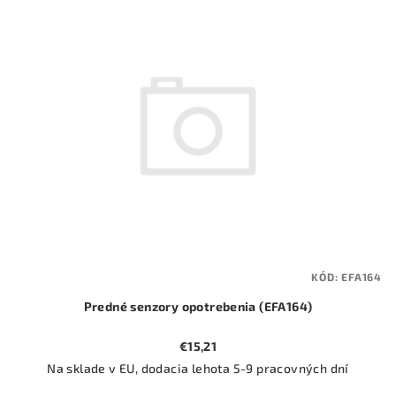
ý
o
p
d
i
u
s
k
p
t
r
o
o
v
d
u
k
t
KÓD:
EFA164
o
Predné senzory opotrebenia (EFA164)
v
€15,21
Na sklade v EU, dodacia lehota 5-9 pracovných dní