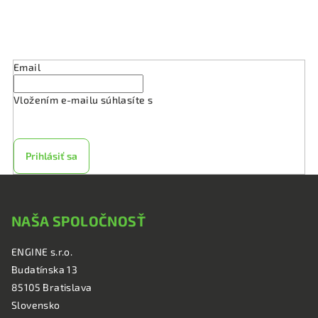
i
s
Odoberať newsletter
u
Email
Vložením e-mailu súhlasíte s
podmienkami ochrany
osobných údajov
Prihlásiť sa
Z
á
NAŠA SPOLOČNOSŤ
p
ä
ENGINE s.r.o.
t
Budatínska 13
i
85105 Bratislava
e
Slovensko