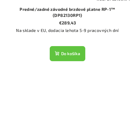
Predné/zadné závodné brzdové platne RP-1™
(DP82130RP1)
€289,43
Na sklade v EU, dodacia lehota 5-9 pracovných dní
Do košíka