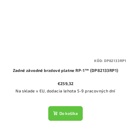
KÓD:
DP82133RP1
Zadné závodné brzdové platne RP-1™ (DP82133RP1)
€259,32
Na sklade v EU, dodacia lehota 5-9 pracovných dní
Do košíka