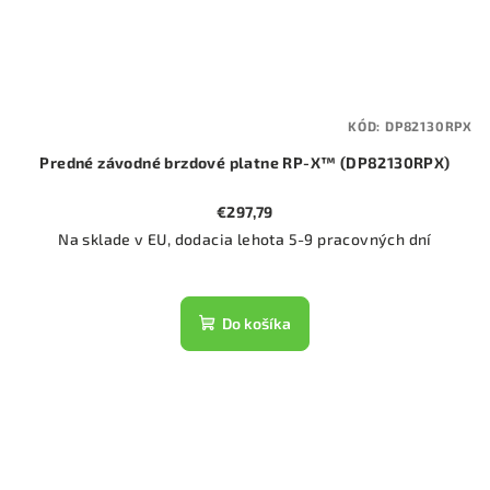
KÓD:
DP82130RPX
Predné závodné brzdové platne RP-X™ (DP82130RPX)
€297,79
Na sklade v EU, dodacia lehota 5-9 pracovných dní
Do košíka