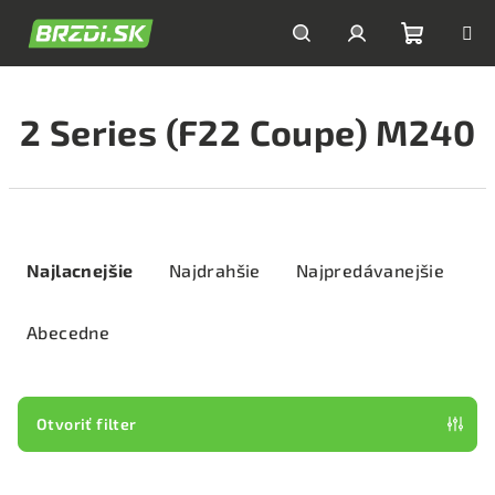
Prejsť
na
obsah
Nákupn
Hľadať
Prihlásenie
2 Series (F22 Coupe) M240
košík
R
a
Najlacnejšie
Najdrahšie
Najpredávanejšie
d
e
Abecedne
n
i
e
Otvoriť filter
p
V
r