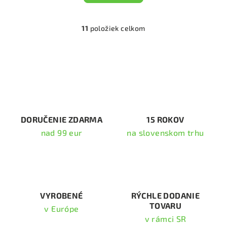
11
položiek celkom
O
v
l
á
d
a
c
i
DORUČENIE ZDARMA
15 ROKOV
e
nad 99 eur
na slovenskom trhu
p
r
v
k
y
v
VYROBENÉ
RÝCHLE DODANIE
TOVARU
ý
v Európe
p
v rámci SR