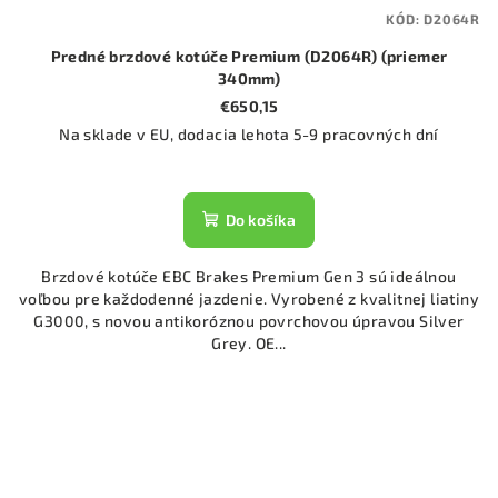
KÓD:
D2064R
Predné brzdové kotúče Premium (D2064R) (priemer
340mm)
€650,15
Na sklade v EU, dodacia lehota 5-9 pracovných dní
Do košíka
Brzdové kotúče EBC Brakes Premium Gen 3 sú ideálnou
voľbou pre každodenné jazdenie. Vyrobené z kvalitnej liatiny
G3000, s novou antikoróznou povrchovou úpravou Silver
Grey. OE...