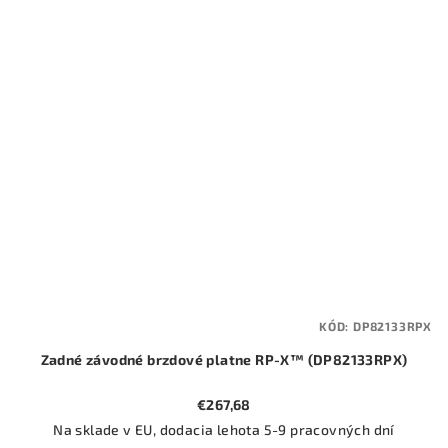
KÓD:
DP82133RPX
Zadné závodné brzdové platne RP-X™ (DP82133RPX)
€267,68
Na sklade v EU, dodacia lehota 5-9 pracovných dní