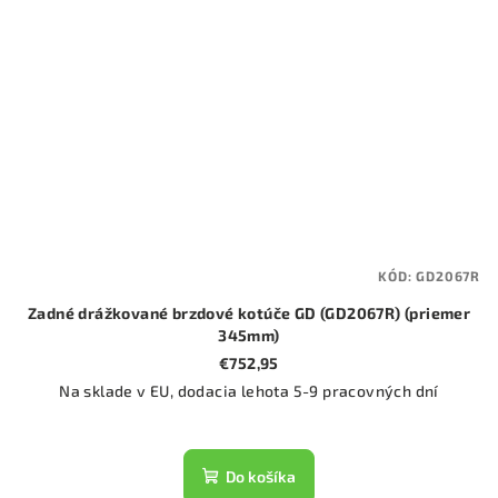
KÓD:
GD2067R
Zadné drážkované brzdové kotúče GD (GD2067R) (priemer
345mm)
€752,95
Na sklade v EU, dodacia lehota 5-9 pracovných dní
Do košíka