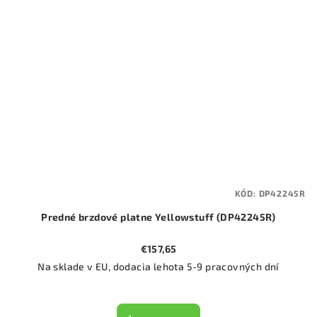
KÓD:
DP42245R
Predné brzdové platne Yellowstuff (DP42245R)
€157,65
Na sklade v EU, dodacia lehota 5-9 pracovných dní