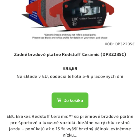
KÓD:
DP32235C
Zadné brzdové platne Redstuff Ceramic (DP32235C)
€95,69
Na sklade v EU, dodacia lehota 5-9 pracovných dní
Do košíka
EBC Brakes Redstuff Ceramic™ sú prémiové brzdové platne
pre športové a luxusné vozidlá. Ideálne na rýchlu cestnú
jazdu – ponúkajú až o 15 % vyšší brzdný účinok, extrémne
nízku...