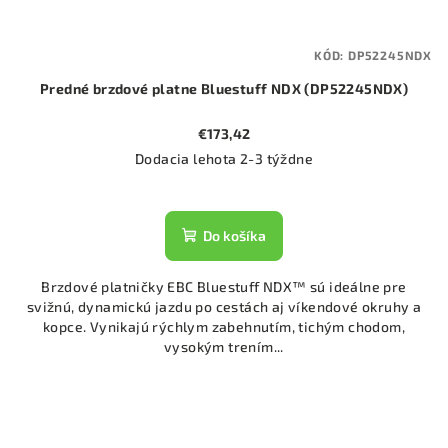
KÓD:
DP52245NDX
Predné brzdové platne Bluestuff NDX (DP52245NDX)
€173,42
Dodacia lehota 2-3 týždne
Do košíka
Brzdové platničky EBC Bluestuff NDX™ sú ideálne pre
svižnú, dynamickú jazdu po cestách aj víkendové okruhy a
kopce. Vynikajú rýchlym zabehnutím, tichým chodom,
vysokým trením...