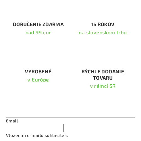
a
c
i
DORUČENIE ZDARMA
15 ROKOV
e
nad 99 eur
na slovenskom trhu
p
r
v
k
y
v
VYROBENÉ
RÝCHLE DODANIE
TOVARU
ý
v Európe
p
v rámci SR
i
s
Odoberať newsletter
u
Email
Vložením e-mailu súhlasíte s
podmienkami ochrany