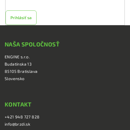
osobných údajov
Prihlásiť sa
Z
á
NAŠA SPOLOČNOSŤ
p
ä
ENGINE s.r.o.
t
Budatínska 13
i
85105 Bratislava
e
Slovensko
KONTAKT
+421 948 727 828
info@brzdi.sk