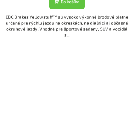
Do košíka
EBC Brakes Yellowstuff™ sú vysoko výkonné brzdové platne
určené pre rýchlu jazdu na okreskách, na diaľnici aj občasné
okruhové jazdy. Vhodné pre športové sedany, SUV a vozidlá
s...