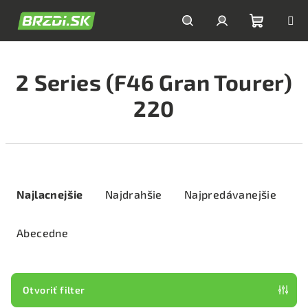
Prejsť
na
obsah
Nákupn
Hľadať
Prihlásenie
2 Series (F46 Gran Tourer)
košík
220
R
a
Najlacnejšie
Najdrahšie
Najpredávanejšie
d
e
Abecedne
n
i
e
Otvoriť filter