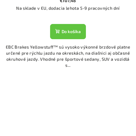
€107,48
Na sklade v EU, dodacia lehota 5-9 pracovných dní
Do košíka
EBC Brakes Yellowstuff™ sú vysoko výkonné brzdové platne
určené pre rýchlu jazdu na okreskách, na diaľnici aj občasné
okruhové jazdy. Vhodné pre športové sedany, SUV a vozidlá
s...