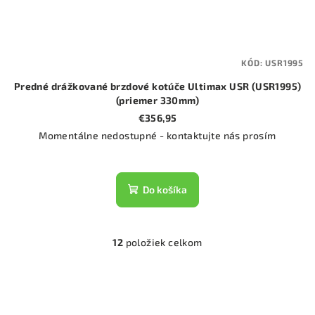
KÓD:
USR1995
Predné drážkované brzdové kotúče Ultimax USR (USR1995)
(priemer 330mm)
€356,95
Momentálne nedostupné - kontaktujte nás prosím
Do košíka
12
položiek celkom
O
v
l
á
d