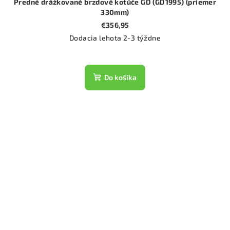
Predné drážkované brzdové kotúče GD (GD1995) (priemer
330mm)
€356,95
Dodacia lehota 2-3 týždne
Do košíka