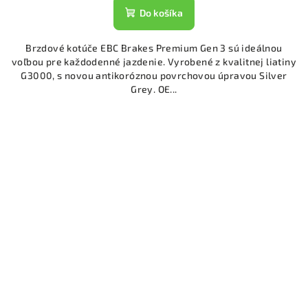
Do košíka
Brzdové kotúče EBC Brakes Premium Gen 3 sú ideálnou
voľbou pre každodenné jazdenie. Vyrobené z kvalitnej liatiny
G3000, s novou antikoróznou povrchovou úpravou Silver
Grey. OE...