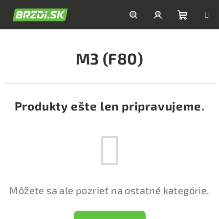
Prejsť
na
obsah
Nákupn
Hľadať
Prihlásenie
M3 (F80)
košík
Produkty ešte len pripravujeme.
Môžete sa ale pozrieť na ostatné kategórie.