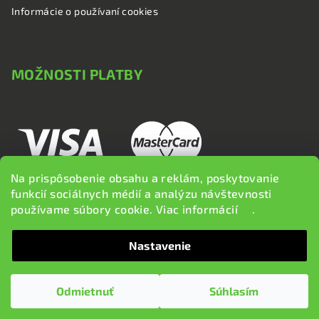
Informácie o používaní cookies
MOŽNOSTI PLATBY
Na prispôsobenie obsahu a reklám, poskytovanie
funkcií sociálnych médií a analýzu návštevnosti
používame súbory cookie. Viac informácií
tu
.
Nastavenie
Copyright 2026
brzdi.sk
. Všetky práva vyhradené.
Upraviť
nastavenie cookies
Odmietnuť
Súhlasím
Vytvoril Shoptet