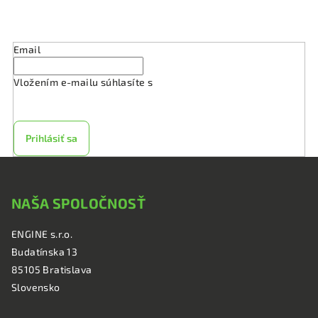
Odoberať newsletter
Email
Vložením e-mailu súhlasíte s
podmienkami ochrany
osobných údajov
Prihlásiť sa
Z
á
NAŠA SPOLOČNOSŤ
p
ä
ENGINE s.r.o.
t
Budatínska 13
i
85105 Bratislava
e
Slovensko