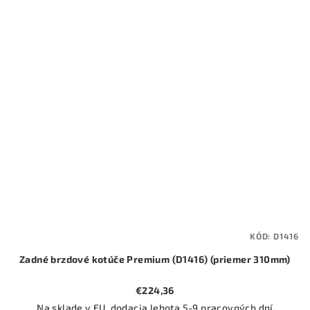
KÓD:
D1416
Zadné brzdové kotúče Premium (D1416) (priemer 310mm)
€224,36
Na sklade v EU, dodacia lehota 5-9 pracovných dní