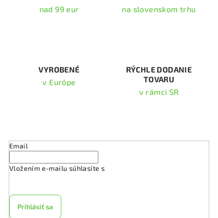
e
nad 99 eur
na slovenskom trhu
p
r
v
k
y
v
VYROBENÉ
RÝCHLE DODANIE
TOVARU
ý
v Európe
p
v rámci SR
i
s
Odoberať newsletter
u
Email
Vložením e-mailu súhlasíte s
podmienkami ochrany
osobných údajov
Prihlásiť sa