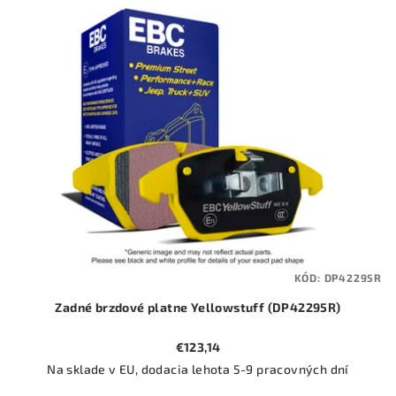
ý
o
p
d
i
u
s
k
p
t
r
o
o
v
d
u
k
t
KÓD:
DP42295R
o
Zadné brzdové platne Yellowstuff (DP42295R)
v
€123,14
Na sklade v EU, dodacia lehota 5-9 pracovných dní