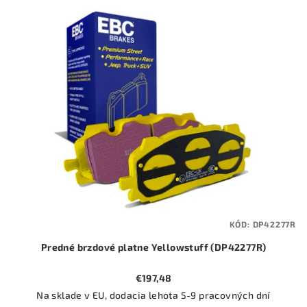
KÓD:
DP42277R
Predné brzdové platne Yellowstuff (DP42277R)
€197,48
Na sklade v EU, dodacia lehota 5-9 pracovných dní