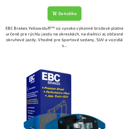
Do košíka
EBC Brakes Yellowstuff™ sú vysoko výkonné brzdové platne
určené pre rýchlu jazdu na okreskách, na diaľnici aj občasné
okruhové jazdy. Vhodné pre športové sedany, SUV a vozidlá
s...