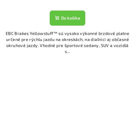
Do košíka
EBC Brakes Yellowstuff™ sú vysoko výkonné brzdové platne
určené pre rýchlu jazdu na okreskách, na diaľnici aj občasné
okruhové jazdy. Vhodné pre športové sedany, SUV a vozidlá
s...