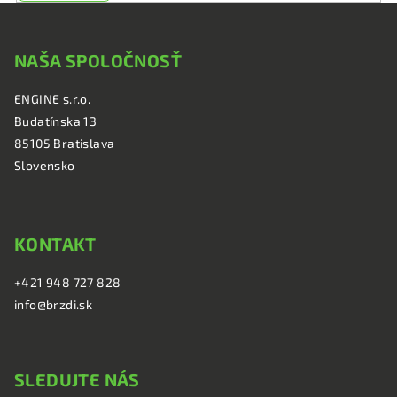
Z
á
NAŠA SPOLOČNOSŤ
p
ä
ENGINE s.r.o.
t
Budatínska 13
i
85105 Bratislava
e
Slovensko
KONTAKT
+421 948 727 828
info@brzdi.sk
SLEDUJTE NÁS