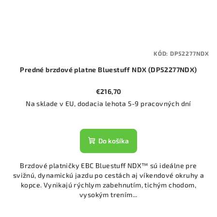
KÓD:
DP52277NDX
Predné brzdové platne Bluestuff NDX (DP52277NDX)
€216,70
Na sklade v EU, dodacia lehota 5-9 pracovných dní
Do košíka
Brzdové platničky EBC Bluestuff NDX™ sú ideálne pre
svižnú, dynamickú jazdu po cestách aj víkendové okruhy a
kopce. Vynikajú rýchlym zabehnutím, tichým chodom,
vysokým trením...