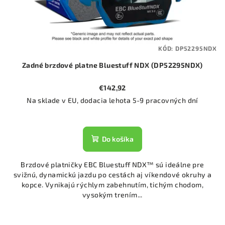
KÓD:
DP52295NDX
Zadné brzdové platne Bluestuff NDX (DP52295NDX)
€142,92
Na sklade v EU, dodacia lehota 5-9 pracovných dní
Do košíka
Brzdové platničky EBC Bluestuff NDX™ sú ideálne pre
svižnú, dynamickú jazdu po cestách aj víkendové okruhy a
kopce. Vynikajú rýchlym zabehnutím, tichým chodom,
vysokým trením...