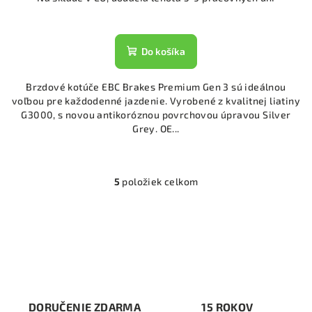
Do košíka
Brzdové kotúče EBC Brakes Premium Gen 3 sú ideálnou
voľbou pre každodenné jazdenie. Vyrobené z kvalitnej liatiny
G3000, s novou antikoróznou povrchovou úpravou Silver
Grey. OE...
5
položiek celkom
O
v
l
á
d
a
c
i
DORUČENIE ZDARMA
15 ROKOV