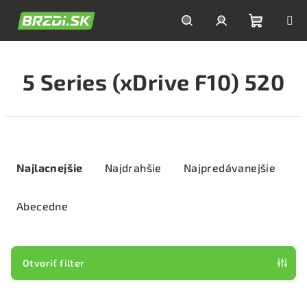
Prejsť
na
obsah
Nákupn
Hľadať
Prihlásenie
5 Series (xDrive F10) 520
košík
R
a
Najlacnejšie
Najdrahšie
Najpredávanejšie
d
e
Abecedne
n
i
e
Otvoriť filter
p
V
r