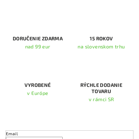
á
d
a
c
i
DORUČENIE ZDARMA
15 ROKOV
e
nad 99 eur
na slovenskom trhu
p
r
v
k
y
v
VYROBENÉ
RÝCHLE DODANIE
TOVARU
ý
v Európe
p
v rámci SR
i
s
Odoberať newsletter
u
Email