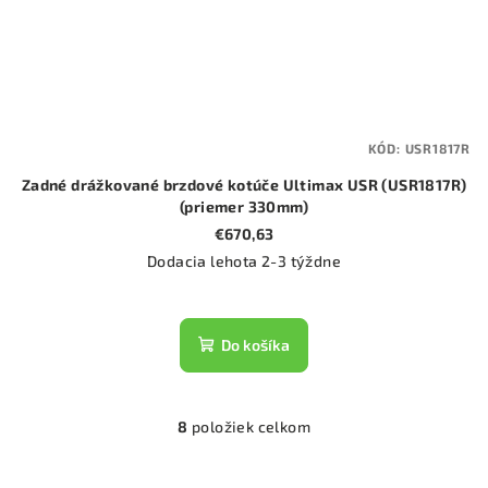
KÓD:
USR1817R
Zadné drážkované brzdové kotúče Ultimax USR (USR1817R)
(priemer 330mm)
€670,63
Dodacia lehota 2-3 týždne
Do košíka
8
položiek celkom
O
v
l