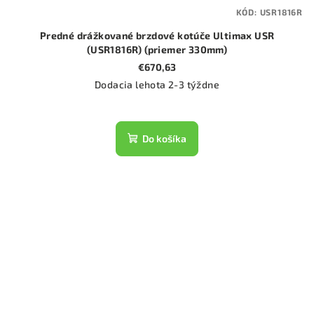
KÓD:
USR1816R
Predné drážkované brzdové kotúče Ultimax USR
(USR1816R) (priemer 330mm)
€670,63
Dodacia lehota 2-3 týždne
Do košíka