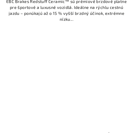
EBC Brakes Redstuff Ceramic™ sú prémiové brzdové platne
pre športové a luxusné vozidlá. Ideálne na rýchlu cestnú
jazdu – ponúkajú až o 15 % vyšší brzdný účinok, extrémne
nízku...