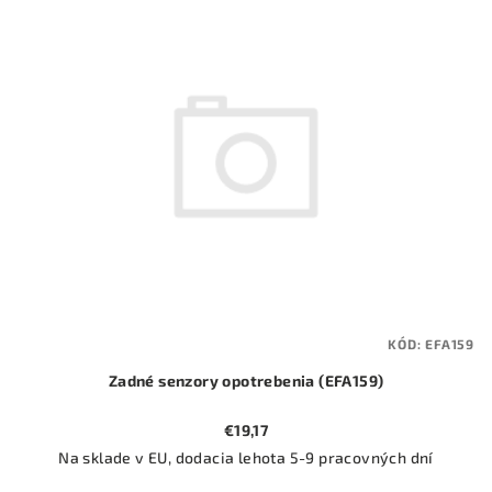
ý
o
p
d
i
u
s
k
p
t
r
o
o
v
d
u
k
t
KÓD:
EFA159
o
Zadné senzory opotrebenia (EFA159)
v
€19,17
Na sklade v EU, dodacia lehota 5-9 pracovných dní