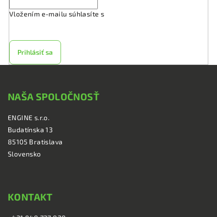
Vložením e-mailu súhlasíte s
podmienkami ochrany
osobných údajov
Prihlásiť sa
Z
á
NAŠA SPOLOČNOSŤ
p
ä
ENGINE s.r.o.
t
Budatínska 13
i
85105 Bratislava
e
Slovensko
KONTAKT