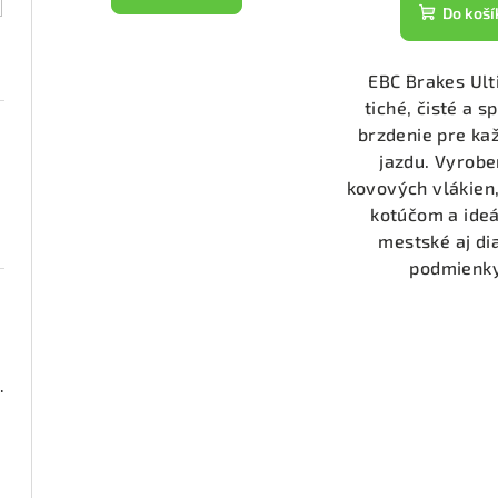
t
k
Do koší
o
t
v
EBC Brakes Ul
o
tiché, čisté a s
v
brzdenie pre k
jazdu. Vyrobe
kovových vlákien,
kotúčom a ideá
mestské aj di
podmienky.
000 (DP23074)
1911)