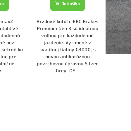
ka
Do košíka
timax2 –
Brzdové kotúče EBC Brakes
poľahlivé
Premium Gen 3 sú ideálnou
aždodennú
voľbou pre každodenné
né bez
jazdenie. Vyrobené z
 šetrné ku
kvalitnej liatiny G3000, s
lne pre
novou antikoróznou
aľničné
povrchovou úpravou Silver
...
Grey. OE...