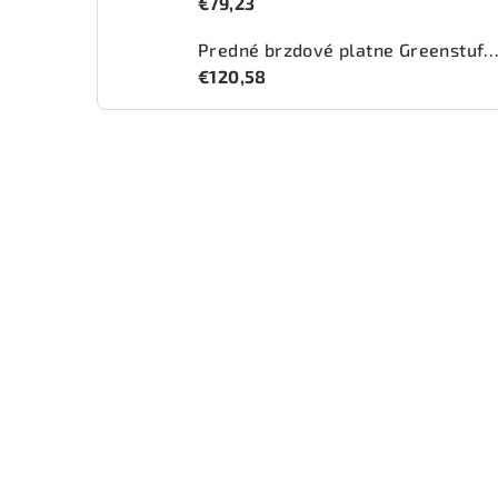
€79,23
Predné brzdové platne Greenstuff 2000 (DP2
€120,58