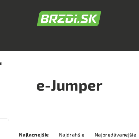
ER
e-Jumper
R
Najlacnejšie
Najdrahšie
Najpredávanejšie
a