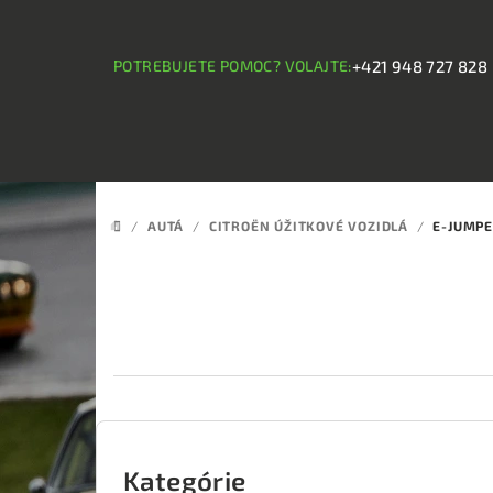
Prejsť
na
obsah
POTREBUJETE POMOC? VOLAJTE:
+421 948 727 828
/
AUTÁ
/
CITROËN ÚŽITKOVÉ VOZIDLÁ
/
E-JUMP
DOMOV
B
o
Kategórie
Preskočiť