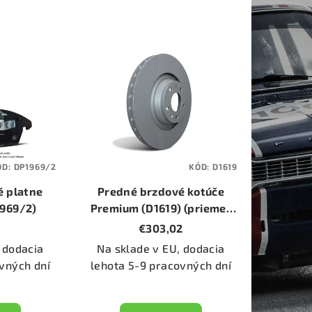
ÓD:
DP1969/2
KÓD:
D1619
é platne
Predné brzdové kotúče
1969/2)
Premium (D1619) (priemer
300mm)
6
€303,02
 dodacia
Na sklade v EU, dodacia
vných dní
lehota 5-9 pracovných dní