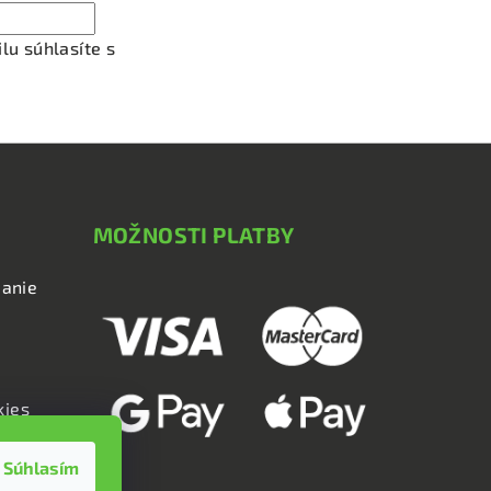
lu súhlasíte s
podmienkami ochrany osobných údajov
MOŽNOSTI PLATBY
anie
kies
Súhlasím