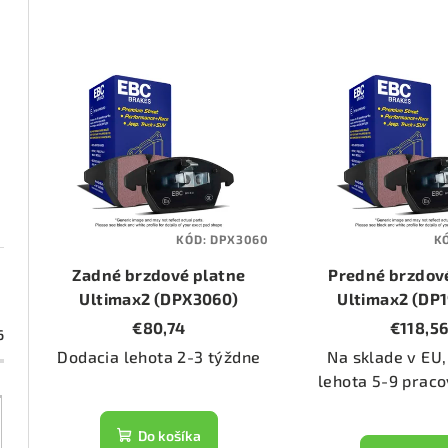
d
e
V
n
ý
i
p
e
i
p
s
KÓD:
DPX3060
K
r
p
Zadné brzdové platne
Predné brzdov
o
r
Ultimax2 (DPX3060)
Ultimax2 (DP
€80,74
€118,5
d
6
o
Dodacia lehota 2-3 týždne
Na sklade v EU,
u
d
lehota 5-9 praco
k
u
Do košíka