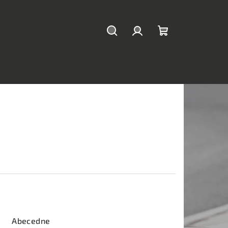
Hľadať
Prihlásenie
Nákupný
košík
Abecedne