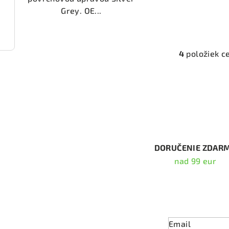
Grey. OE...
1184)
4
položiek c
O
v
l
á
d
a
c
DORUČENIE ZDAR
i
nad 99 eur
e
p
Odober
r
v
Email