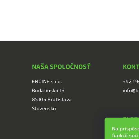
Z
á
NAŠA SPOLOČNOSŤ
KON
p
ä
ENGINE s.r.o.
+421 9
Budatínska 13
info@b
t
85105 Bratislava
i
Slovensko
e
SLED
Na prispôs
brzd
funkcií soc