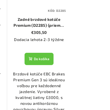
2000 (DP2675)
KÓD:
D2285
Zadné brzdové kotúče
2000 (DP2738)
Premium (D2285) (priemer
300mm)
€305,50
Dodacia lehota 2-3 týždne
20/2)
2955)
Do košíka
2000 (DP2528)
Brzdové kotúče EBC Brakes
Premium Gen 3 sú ideálnou
voľbou pre každodenné
2892)
jazdenie. Vyrobené z
kvalitnej liatiny G3000, s
novou antikoróznou
1056)
povrchovou úpravou Silver