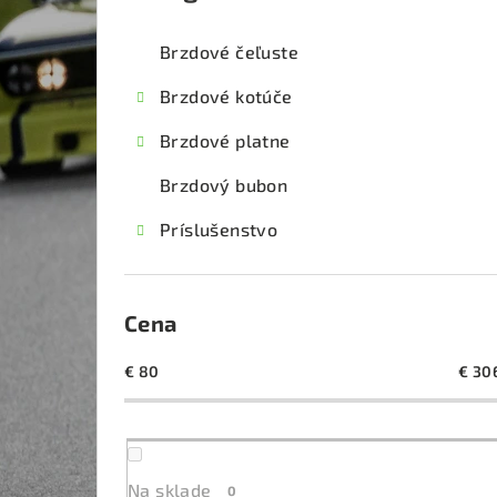
kategórie
č
Brzdové čeľuste
n
Brzdové kotúče
ý
Brzdové platne
p
Brzdový bubon
a
Príslušenstvo
n
e
l
Cena
€
80
€
30
Na sklade
0