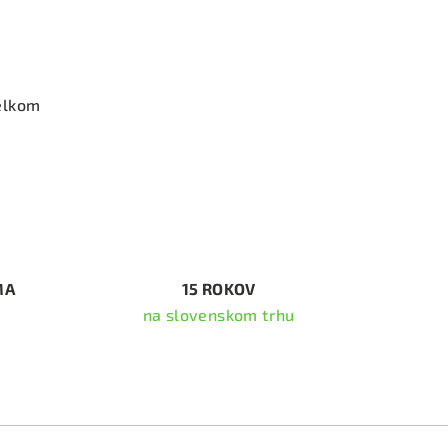
elkom
MA
15 ROKOV
na slovenskom trhu
ať newsletter