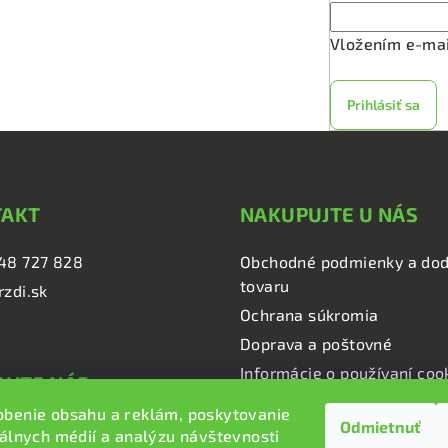
k
y
Vložením e-mai
v
ý
Prihlásiť sa
p
i
s
u
TAKT
NAKUPUJTE U NÁS
48 727 828
Obchodné podmienky a dod
tovaru
rzdi.sk
Ochrana súkromia
Doprava a poštovné
Informácie o používaní coo
UJTE NÁS
obenie obsahu a reklám, poskytovanie
Odmietnuť
i.sk
iálnych médií a analýzu návštevnosti