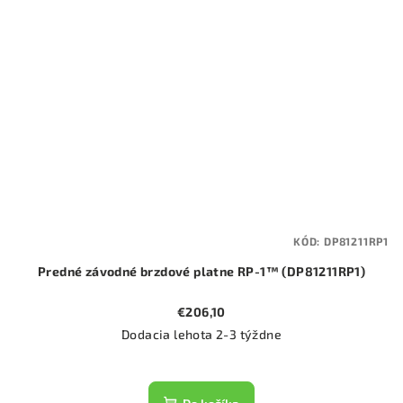
KÓD:
DP81211RP1
Predné závodné brzdové platne RP-1™ (DP81211RP1)
€206,10
Dodacia lehota 2-3 týždne