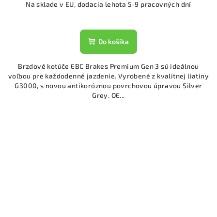
Na sklade v EU, dodacia lehota 5-9 pracovných dní
Do košíka
Brzdové kotúče EBC Brakes Premium Gen 3 sú ideálnou
voľbou pre každodenné jazdenie. Vyrobené z kvalitnej liatiny
G3000, s novou antikoróznou povrchovou úpravou Silver
Grey. OE...