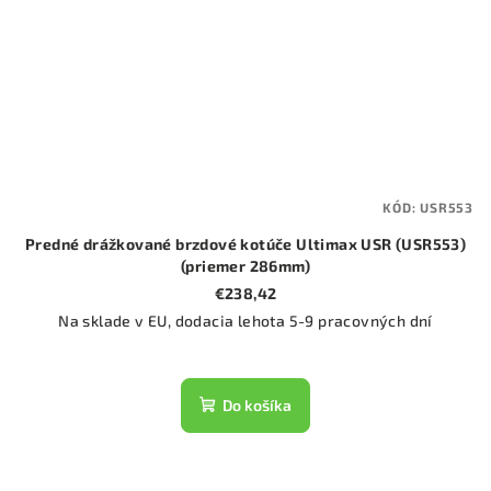
KÓD:
USR553
Predné drážkované brzdové kotúče Ultimax USR (USR553)
(priemer 286mm)
€238,42
Na sklade v EU, dodacia lehota 5-9 pracovných dní
Do košíka