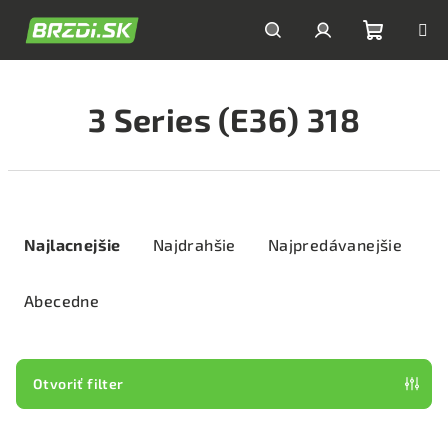
Prejsť
na
obsah
Nákupn
Hľadať
Prihlásenie
3 Series (E36) 318
košík
R
a
Najlacnejšie
Najdrahšie
Najpredávanejšie
d
e
Abecedne
n
i
e
Otvoriť filter
p
V
r