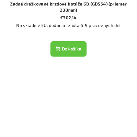
Zadné drážkované brzdové kotúče GD (GD554) (priemer
280mm)
€302,14
Na sklade v EU, dodacia lehota 5-9 pracovných dní
Do košíka