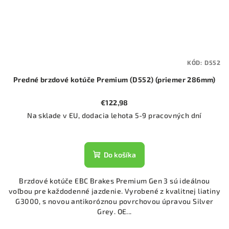
KÓD:
D552
Predné brzdové kotúče Premium (D552) (priemer 286mm)
€122,98
Na sklade v EU, dodacia lehota 5-9 pracovných dní
Do košíka
Brzdové kotúče EBC Brakes Premium Gen 3 sú ideálnou
voľbou pre každodenné jazdenie. Vyrobené z kvalitnej liatiny
G3000, s novou antikoróznou povrchovou úpravou Silver
Grey. OE...