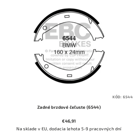
ý
o
p
d
i
u
s
k
p
t
r
o
o
v
d
u
k
t
KÓD:
6544
o
Zadné brzdové čeľuste (6544)
v
€46,91
Na sklade v EU, dodacia lehota 5-9 pracovných dní