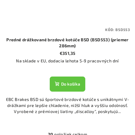
KÓD:
BSD553
Predné drážkované brzdové kotúče BSD (BSD553) (priemer
286mm)
€351,35
Na sklade v EU, dodacia lehota 5-9 pracovných dní
Do košíka
EBC Brakes BSD sú športové brzdové kotúče s unikátnymi V-
drážkami pre lepšie chladenie, nižší hluk a vyššiu odolnosť.
Vyrobené z prémiovej liatiny „discalloy“, poskytujú...
20
položiek celkom