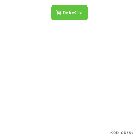
Do košíka
KÓD:
GD554