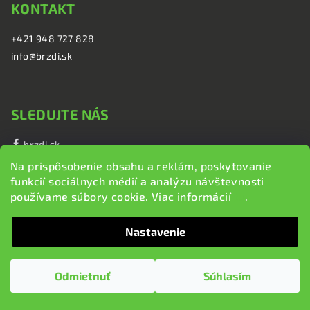
KONTAKT
+421 948 727 828
info@brzdi.sk
SLEDUJTE NÁS
brzdi.sk
brzdi.sk
Na prispôsobenie obsahu a reklám, poskytovanie
funkcií sociálnych médií a analýzu návštevnosti
používame súbory cookie. Viac informácií
tu
.
NAKUPUJTE U NÁS
Nastavenie
Obchodné podmienky a dodanie tovaru
Ochrana súkromia
Odmietnuť
Súhlasím
Doprava a poštovné
Informácie o používaní cookies