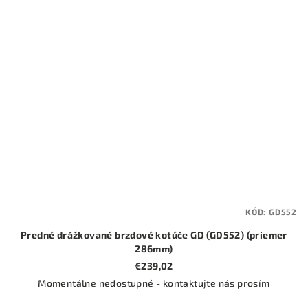
KÓD:
GD552
Predné drážkované brzdové kotúče GD (GD552) (priemer
286mm)
€239,02
Momentálne nedostupné - kontaktujte nás prosím