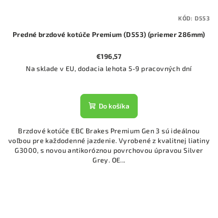
KÓD:
D553
Predné brzdové kotúče Premium (D553) (priemer 286mm)
€196,57
Na sklade v EU, dodacia lehota 5-9 pracovných dní
Do košíka
Brzdové kotúče EBC Brakes Premium Gen 3 sú ideálnou
voľbou pre každodenné jazdenie. Vyrobené z kvalitnej liatiny
G3000, s novou antikoróznou povrchovou úpravou Silver
Grey. OE...