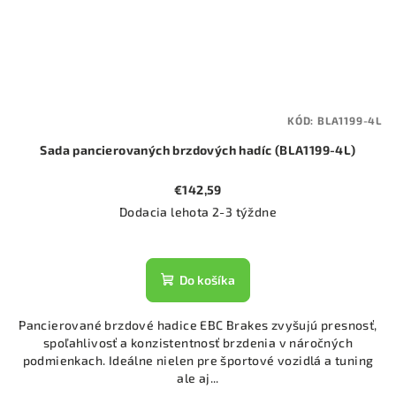
KÓD:
BLA1199-4L
Sada pancierovaných brzdových hadíc (BLA1199-4L)
€142,59
Dodacia lehota 2-3 týždne
Do košíka
Pancierované brzdové hadice EBC Brakes zvyšujú presnosť,
spoľahlivosť a konzistentnosť brzdenia v náročných
podmienkach. Ideálne nielen pre športové vozidlá a tuning
ale aj...