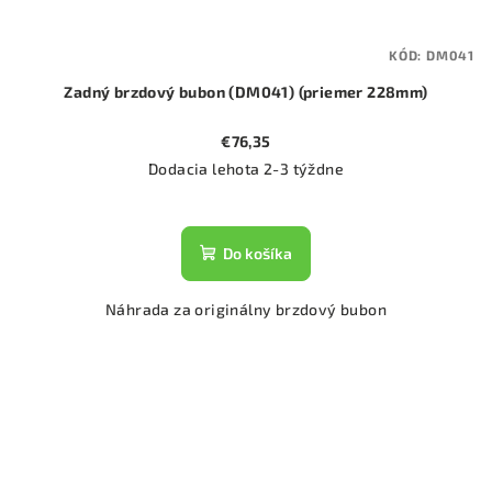
KÓD:
DM041
Zadný brzdový bubon (DM041) (priemer 228mm)
€76,35
Dodacia lehota 2-3 týždne
Do košíka
Náhrada za originálny brzdový bubon