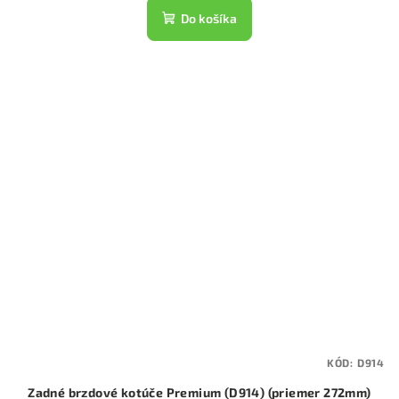
Do košíka
KÓD:
D914
Zadné brzdové kotúče Premium (D914) (priemer 272mm)