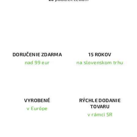
O
v
l
á
d
a
c
i
DORUČENIE ZDARMA
15 ROKOV
e
nad 99 eur
na slovenskom trhu
p
r
v
k
y
v
VYROBENÉ
RÝCHLE DODANIE
TOVARU
ý
v Európe
p
v rámci SR
i
s
Odoberať newsletter
u