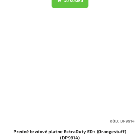
Do košíka
KÓD:
DP9914
Predné brzdové platne ExtraDuty ED+ (Orangestuff)
(DP9914)