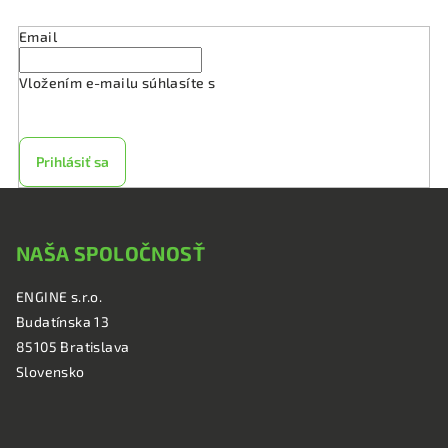
Email
Vložením e-mailu súhlasíte s
podmienkami ochrany
osobných údajov
Prihlásiť sa
Z
á
NAŠA SPOLOČNOSŤ
p
ä
ENGINE s.r.o.
t
Budatínska 13
i
85105 Bratislava
e
Slovensko