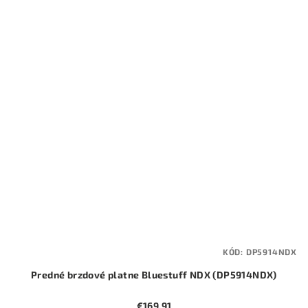
KÓD:
DP5914NDX
Predné brzdové platne Bluestuff NDX (DP5914NDX)
€169,91