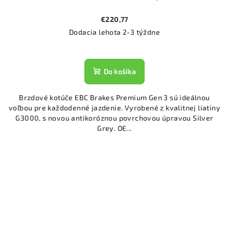
€220,77
Dodacia lehota 2-3 týždne
Do košíka
Brzdové kotúče EBC Brakes Premium Gen 3 sú ideálnou
voľbou pre každodenné jazdenie. Vyrobené z kvalitnej liatiny
G3000, s novou antikoróznou povrchovou úpravou Silver
Grey. OE...