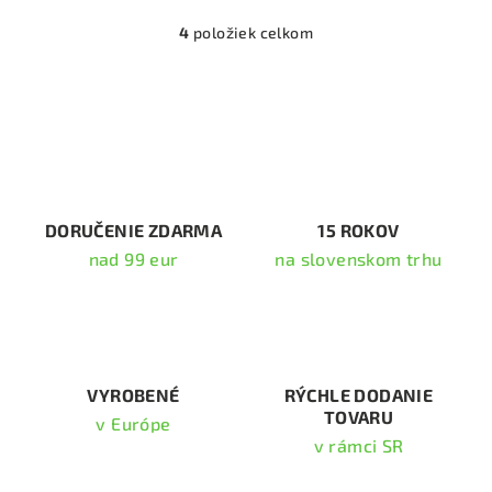
4
položiek celkom
O
v
l
á
d
a
c
i
DORUČENIE ZDARMA
15 ROKOV
e
nad 99 eur
na slovenskom trhu
p
r
v
k
y
v
VYROBENÉ
RÝCHLE DODANIE
TOVARU
ý
v Európe
p
v rámci SR
i