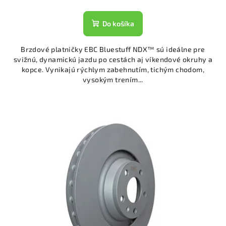
Do košíka
Brzdové platničky EBC Bluestuff NDX™ sú ideálne pre
svižnú, dynamickú jazdu po cestách aj víkendové okruhy a
kopce. Vynikajú rýchlym zabehnutím, tichým chodom,
vysokým trením...