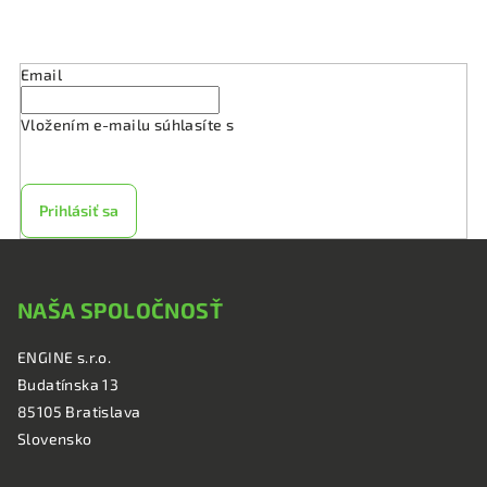
s
Odoberať newsletter
u
Email
Vložením e-mailu súhlasíte s
podmienkami ochrany
osobných údajov
Prihlásiť sa
Z
á
NAŠA SPOLOČNOSŤ
p
ä
ENGINE s.r.o.
t
Budatínska 13
i
85105 Bratislava
e
Slovensko