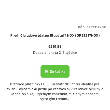
KÓD:
DP52317NDX
Predné brzdové platne Bluestuff NDX (DP52317NDX)
€361,89
Dodacia lehota 2-3 týždne
Do košíka
Brzdové platničky EBC Bluestuff NDX™ sú ideálne pre
svižnú, dynamickú jazdu po cestách aj víkendové okruhy a
kopce. Vynikajú rýchlym zabehnutím, tichým chodom,
vysokým trením...