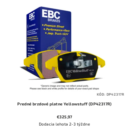
KÓD:
DP42317R
Predné brzdové platne Yellowstuff (DP42317R)
€325,97
Dodacia lehota 2-3 týždne