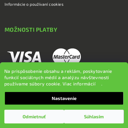
Informácie o používaní cookies
MOŽNOSTI PLATBY
Na prispôsobenie obsahu a reklám, poskytovanie
funkcií sociálnych médií a analýzu návštevnosti
používame súbory cookie. Viac informácií
tu
.
Nastavenie
Copyright 2026
brzdi.sk
. Všetky práva vyhradené.
Upraviť
nastavenie cookies
Odmietnuť
Súhlasím
Vytvoril Shoptet