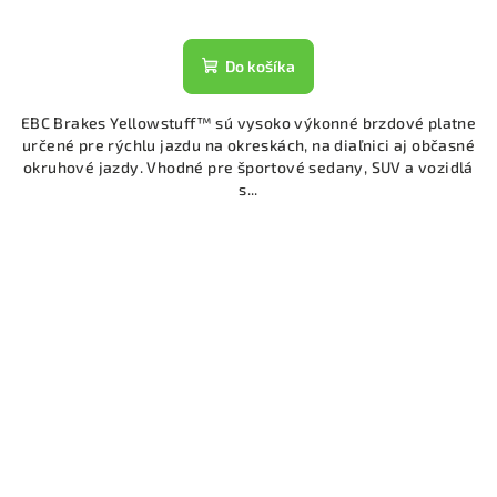
Do košíka
EBC Brakes Yellowstuff™ sú vysoko výkonné brzdové platne
určené pre rýchlu jazdu na okreskách, na diaľnici aj občasné
okruhové jazdy. Vhodné pre športové sedany, SUV a vozidlá
s...