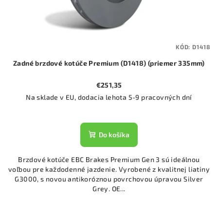
KÓD:
D1418
Zadné brzdové kotúče Premium (D1418) (priemer 335mm)
€251,35
Na sklade v EU, dodacia lehota 5-9 pracovných dní
Do košíka
Brzdové kotúče EBC Brakes Premium Gen 3 sú ideálnou
voľbou pre každodenné jazdenie. Vyrobené z kvalitnej liatiny
G3000, s novou antikoróznou povrchovou úpravou Silver
Grey. OE...