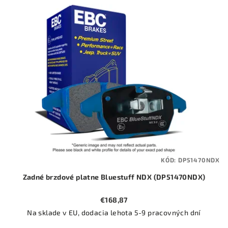
ý
o
p
d
i
u
s
k
p
t
r
o
o
v
d
u
k
t
KÓD:
DP51470NDX
o
Zadné brzdové platne Bluestuff NDX (DP51470NDX)
v
€168,87
Na sklade v EU, dodacia lehota 5-9 pracovných dní