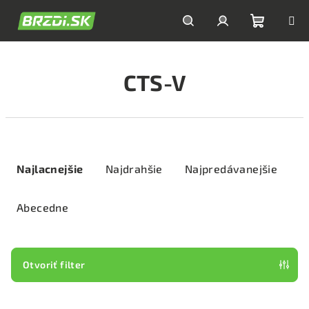
Prejsť
na
obsah
Nákupn
Hľadať
Prihlásenie
CTS-V
košík
R
a
Najlacnejšie
Najdrahšie
Najpredávanejšie
d
e
Abecedne
n
i
e
Otvoriť filter
p
V
r