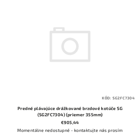
ý
o
p
d
i
u
s
k
p
t
r
o
o
v
d
u
k
t
KÓD:
SG2FC7304
o
Predné plávajúce drážkované brzdové kotúče SG
v
(SG2FC7304) (priemer 355mm)
€905,44
Momentálne nedostupné - kontaktujte nás prosím