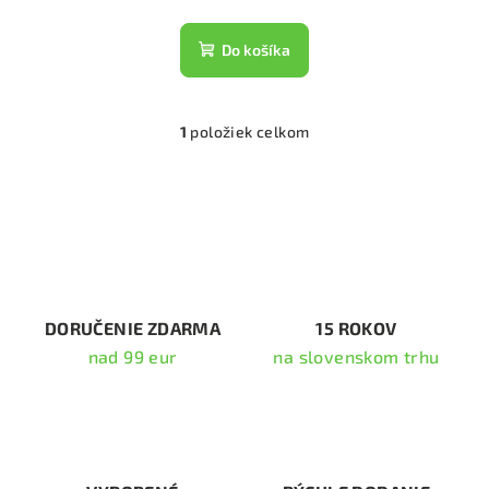
Do košíka
1
položiek celkom
O
v
l
á
d
a
c
i
DORUČENIE ZDARMA
15 ROKOV
e
nad 99 eur
na slovenskom trhu
p
r
v
k
y