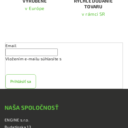
v
VYROBENÉ
RÝCHLE DODANIE
TOVARU
ý
v Európe
p
v rámci SR
i
s
Odoberať newsletter
u
Email
Vložením e-mailu súhlasíte s
podmienkami ochrany
osobných údajov
Prihlásiť sa
Z
á
NAŠA SPOLOČNOSŤ
p
ä
ENGINE s.r.o.
t
Budatínska 13