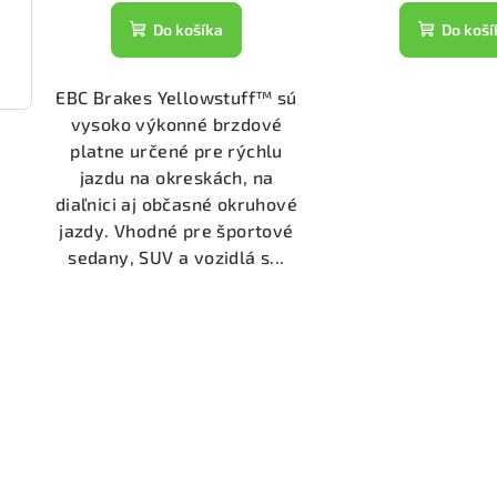
Do košíka
Do koší
2134)
EBC Brakes Yellowstuff™ sú
vysoko výkonné brzdové
platne určené pre rýchlu
jazdu na okreskách, na
diaľnici aj občasné okruhové
jazdy. Vhodné pre športové
sedany, SUV a vozidlá s...