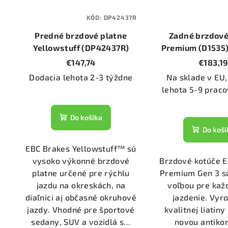
KÓD:
DP42437R
Predné brzdové platne
Zadné brzdové
Yellowstuff (DP42437R)
Premium (D1535)
300mm
€147,74
€183,19
Dodacia lehota 2-3 týždne
Na sklade v EU,
lehota 5-9 praco
Do košíka
Do koší
EBC Brakes Yellowstuff™ sú
vysoko výkonné brzdové
Brzdové kotúče 
platne určené pre rýchlu
Premium Gen 3 s
jazdu na okreskách, na
voľbou pre ka
diaľnici aj občasné okruhové
jazdenie. Vyr
jazdy. Vhodné pre športové
kvalitnej liatin
sedany, SUV a vozidlá s...
novou antiko