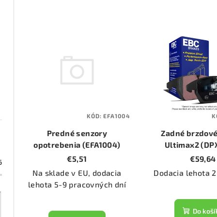
d
e
V
n
ý
i
p
e
i
p
s
KÓD:
EFA1004
K
r
p
Predné senzory
Zadné brzdové
o
opotrebenia (EFA1004)
r
Ultimax2 (DP
€5,51
€59,64
d
6
o
Na sklade v EU, dodacia
Dodacia lehota 2
u
d
lehota 5-9 pracovných dní
k
u
Do koší