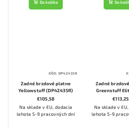
Do košíka
Do koší
1344)
2168)
1206)
1336)
KÓD:
DP42435R
K
Zadné brzdové platne
Zadné brzdové
1723)
Yellowstuff (DP42435R)
Greenstuff Eli
(DP6225
€105,58
€113,25
31/2)
Na sklade v EU, dodacia
Na sklade v EU,
lehota 5-9 pracovných dní
lehota 5-9 praco
53/2)