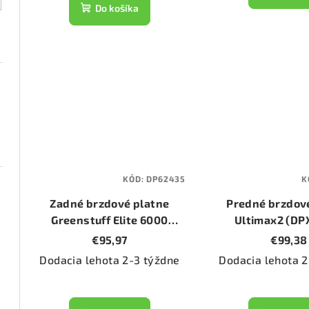
t
k
Do košíka
o
t
v
o
v
KÓD:
DP62435
K
Zadné brzdové platne
Predné brzdov
Greenstuff Elite 6000
Ultimax2 (DP
(DP62435)
€95,97
€99,38
Dodacia lehota 2-3 týždne
Dodacia lehota 2
1074)