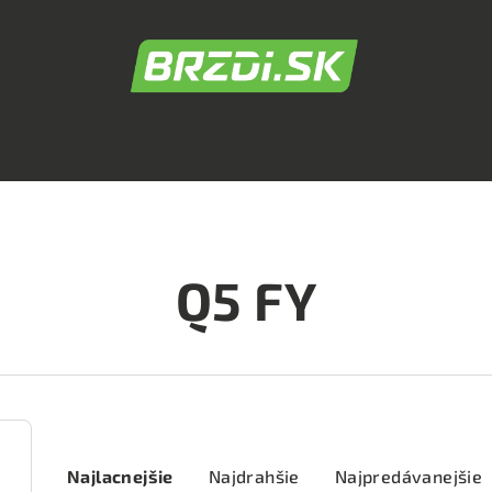
Q5 FY
R
Najlacnejšie
Najdrahšie
Najpredávanejšie
a