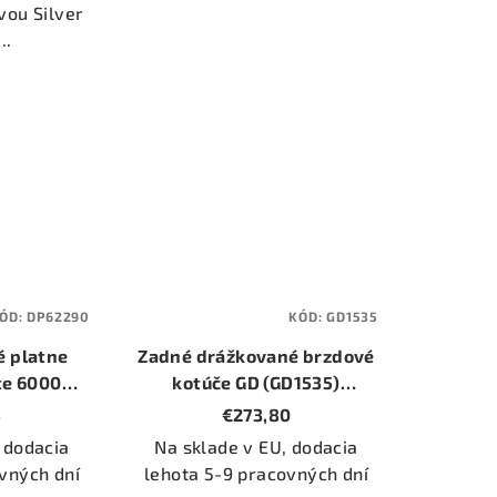
vou Silver
..
ÓD:
DP62290
KÓD:
GD1535
é platne
Zadné drážkované brzdové
te 6000
kotúče GD (GD1535)
0)
(priemer 300mm)
5
€273,80
 dodacia
Na sklade v EU, dodacia
vných dní
lehota 5-9 pracovných dní