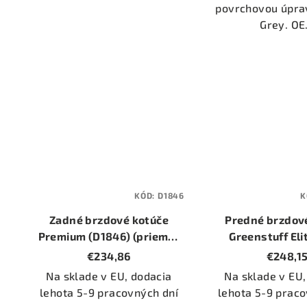
povrchovou úpra
Grey. OE.
KÓD:
D1846
K
Zadné brzdové kotúče
Predné brzdov
Premium (D1846) (priemer
Greenstuff Eli
330mm)
(DP6229
€234,86
€248,1
Na sklade v EU, dodacia
Na sklade v EU,
lehota 5-9 pracovných dní
lehota 5-9 praco