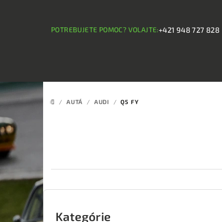
Prejsť
na
obsah
POTREBUJETE POMOC? VOLAJTE:
+421 948 727 828
/
AUTÁ
/
AUDI
/
Q5 FY
DOMOV
B
o
Kategórie
Preskočiť