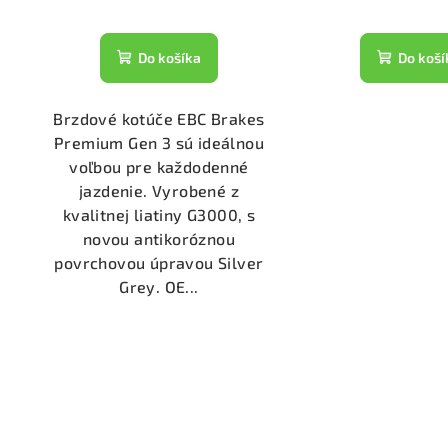
Do košíka
Do koší
Brzdové kotúče EBC Brakes
Premium Gen 3 sú ideálnou
voľbou pre každodenné
jazdenie. Vyrobené z
kvalitnej liatiny G3000, s
novou antikoróznou
povrchovou úpravou Silver
Grey. OE...