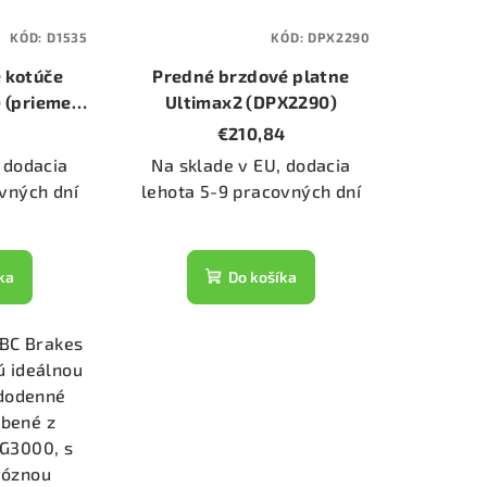
KÓD:
D1535
KÓD:
DPX2290
 kotúče
Predné brzdové platne
 (priemer
Ultimax2 (DPX2290)
)
€210,84
 dodacia
Na sklade v EU, dodacia
vných dní
lehota 5-9 pracovných dní
ka
Do košíka
EBC Brakes
ú ideálnou
ždodenné
obené z
y G3000, s
róznou