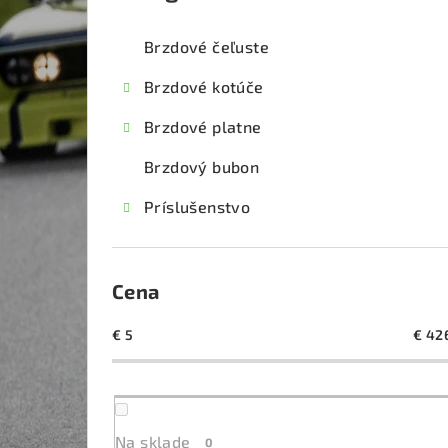
kategórie
č
Brzdové čeľuste
n
Brzdové kotúče
ý
Brzdové platne
p
Brzdový bubon
a
Príslušenstvo
n
e
l
Cena
€
5
€
42
Na sklade
0