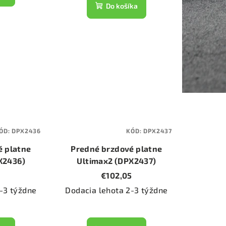
Do košíka
ÓD:
DPX2436
KÓD:
DPX2437
é platne
Predné brzdové platne
X2436)
Ultimax2 (DPX2437)
€102,05
-3 týždne
Dodacia lehota 2-3 týždne