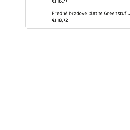
€116,77
Predné brzdové platne Greenstuff 2000 (DP2
€118,72