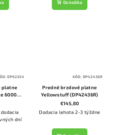
ka
Do košíka
ÓD:
DP62254
KÓD:
DP42436R
 platne
Predné brzdové platne
te 6000
Yellowstuff (DP42436R)
4)
€145,80
 dodacia
Dodacia lehota 2-3 týždne
vných dní