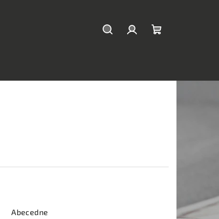
Hľadať
Prihlásenie
Nákupný
košík
Abecedne