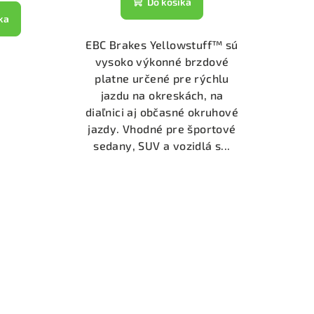
Do košíka
ka
EBC Brakes Yellowstuff™ sú
vysoko výkonné brzdové
platne určené pre rýchlu
jazdu na okreskách, na
diaľnici aj občasné okruhové
jazdy. Vhodné pre športové
sedany, SUV a vozidlá s...