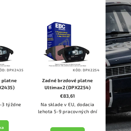
ÓD:
DPX2435
KÓD:
DPX2254
 platne
Zadné brzdové platne
X2435)
Ultimax2 (DPX2254)
€83,61
-3 týždne
Na sklade v EU, dodacia
lehota 5-9 pracovných dní
ka