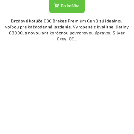
Do košíka
Brzdové kotúče EBC Brakes Premium Gen 3 sú ideálnou
voľbou pre každodenné jazdenie. Vyrobené z kvalitnej liatiny
G3000, s novou antikoróznou povrchovou úpravou Silver
Grey. OE...