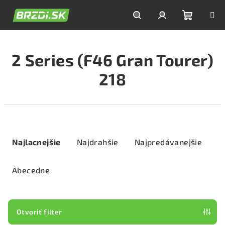
Prejsť
na
obsah
Nákupn
Hľadať
Prihlásenie
2 Series (F46 Gran Tourer)
košík
218
R
a
Najlacnejšie
Najdrahšie
Najpredávanejšie
d
e
Abecedne
n
i
e
Otvoriť filter