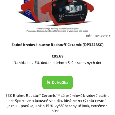
KÓD:
DP32235C
Zadné brzdové platne Redstuff Ceramic (DP32235C)
€95,69
Na sklade v EU, dodacia lehota 5-9 pracovných dní
Do košíka
EBC Brakes Redstuff Ceramic™ sú prémiové brzdové platne
pre športové a luxusné vozidlá. Ideálne na rýchlu cestnú
jazdu – ponúkajú až o 15 % vyšší brzdný účinok, extrémne
nízku...