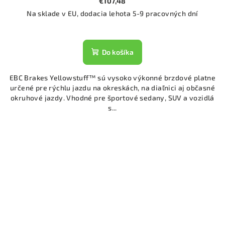
€107,48
Na sklade v EU, dodacia lehota 5-9 pracovných dní
Do košíka
EBC Brakes Yellowstuff™ sú vysoko výkonné brzdové platne
určené pre rýchlu jazdu na okreskách, na diaľnici aj občasné
okruhové jazdy. Vhodné pre športové sedany, SUV a vozidlá
s...