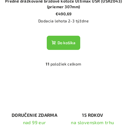
Predné drážkované brzdové kotúče Ultimax USR (USR2043)
(priemer 307mm)
€490,69
Dodacia lehota 2-3 týždne
Do košíka
11
položiek celkom
O
v
l
á
d
a
c
i
DORUČENIE ZDARMA
15 ROKOV
e
nad 99 eur
na slovenskom trhu
p