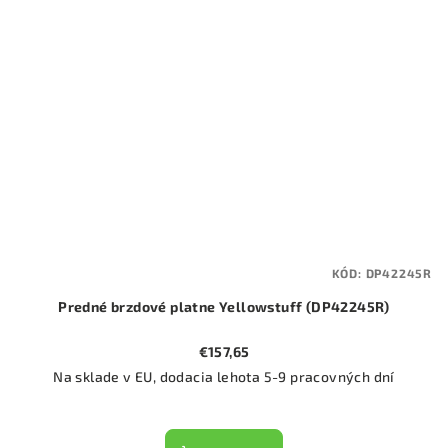
KÓD:
DP42245R
Predné brzdové platne Yellowstuff (DP42245R)
€157,65
Na sklade v EU, dodacia lehota 5-9 pracovných dní