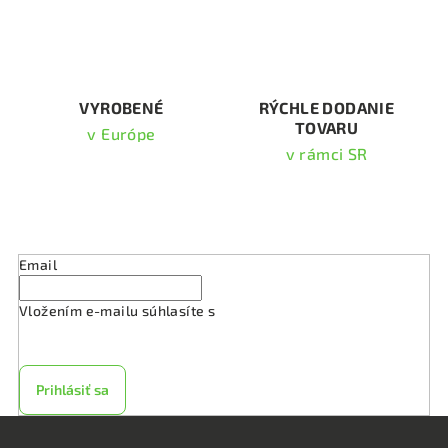
r
v
k
y
v
VYROBENÉ
RÝCHLE DODANIE
TOVARU
ý
v Európe
p
v rámci SR
i
s
Odoberať newsletter
u
Email
Vložením e-mailu súhlasíte s
podmienkami ochrany
osobných údajov
Prihlásiť sa
Z