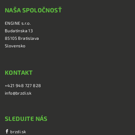
á
NAŠA SPOLOČNOSŤ
p
ä
ENGINE s.r.o.
t
Budatínska 13
i
85105 Bratislava
e
Slovensko
KONTAKT
+421 948 727 828
info@brzdi.sk
SLEDUJTE NÁS
brzdi.sk