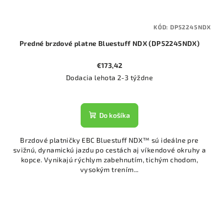
KÓD:
DP52245NDX
Predné brzdové platne Bluestuff NDX (DP52245NDX)
€173,42
Dodacia lehota 2-3 týždne
Do košíka
Brzdové platničky EBC Bluestuff NDX™ sú ideálne pre
svižnú, dynamickú jazdu po cestách aj víkendové okruhy a
kopce. Vynikajú rýchlym zabehnutím, tichým chodom,
vysokým trením...