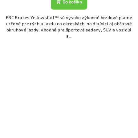
Do košíka
EBC Brakes Yellowstuff™ sú vysoko výkonné brzdové platne
určené pre rýchlu jazdu na okreskách, na diaľnici aj občasné
okruhové jazdy. Vhodné pre športové sedany, SUV a vozidlá
s...