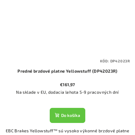
KÓD:
DP42023R
Predné brzdové platne Yellowstuff (DP42023R)
€161,97
Na sklade v EU, dodacia lehota 5-9 pracovných dní
Do košíka
EBC Brakes Yellowstuff™ sú vysoko výkonné brzdové platne