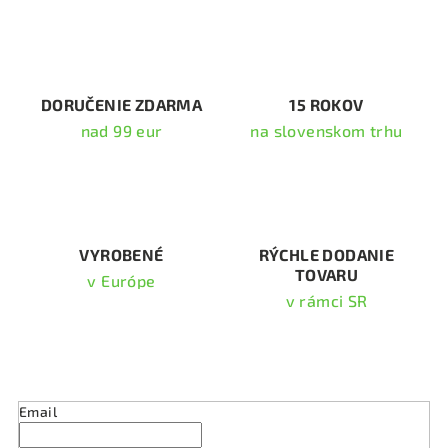
á
d
a
c
i
DORUČENIE ZDARMA
15 ROKOV
e
nad 99 eur
na slovenskom trhu
p
r
v
k
y
v
VYROBENÉ
RÝCHLE DODANIE
TOVARU
ý
v Európe
p
v rámci SR
i
s
Odoberať newsletter
u
Email