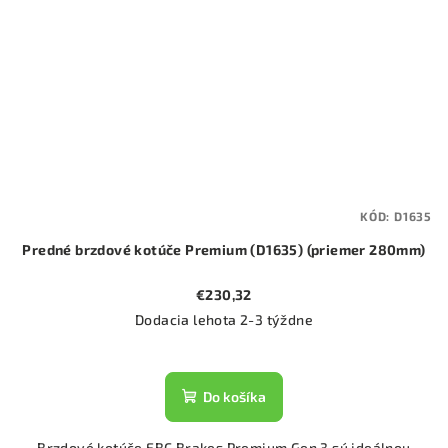
KÓD:
D1635
Predné brzdové kotúče Premium (D1635) (priemer 280mm)
€230,32
Dodacia lehota 2-3 týždne
Do košíka
Brzdové kotúče EBC Brakes Premium Gen 3 sú ideálnou