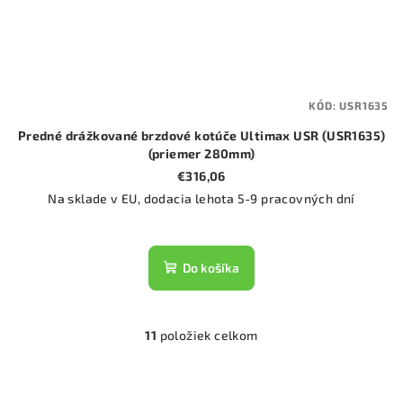
KÓD:
USR1635
Predné drážkované brzdové kotúče Ultimax USR (USR1635)
(priemer 280mm)
€316,06
Na sklade v EU, dodacia lehota 5-9 pracovných dní
Do košíka
11
položiek celkom
O
v
l