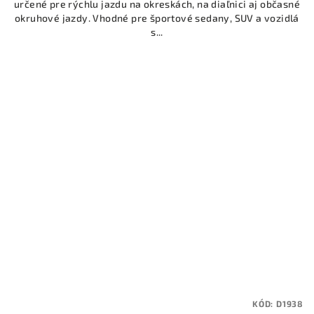
určené pre rýchlu jazdu na okreskách, na diaľnici aj občasné
okruhové jazdy. Vhodné pre športové sedany, SUV a vozidlá
s...
KÓD:
D1938