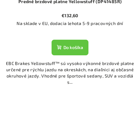
Predné brzdové platne Yellowstuff (DP41485R)
€132,60
Na sklade v EU, dodacia lehota 5-9 pracovných dní
Do košíka
EBC Brakes Yellowstuff™ sú vysoko výkonné brzdové platne
určené pre rýchlu jazdu na okreskách, na diaľnici aj občasné
okruhové jazdy. Vhodné pre športové sedany, SUV a vozidlá
s...