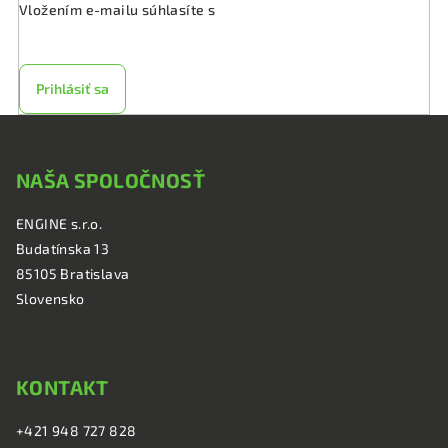
Vložením e-mailu súhlasíte s
podmienkami ochrany
osobných údajov
Prihlásiť sa
Z
á
NAŠA SPOLOČNOSŤ
p
ä
ENGINE s.r.o.
t
Budatínska 13
i
85105 Bratislava
e
Slovensko
KONTAKT
+421 948 727 828