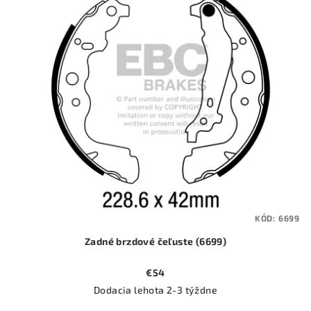
ý
o
p
d
i
u
s
k
p
t
r
o
o
v
d
u
k
t
KÓD:
6699
o
Zadné brzdové čeľuste (6699)
v
€54
Dodacia lehota 2-3 týždne