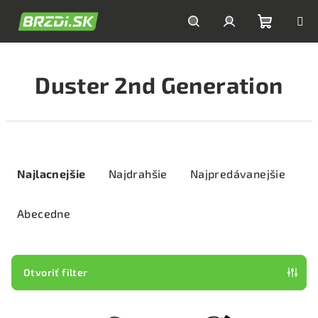
Prejsť
na
obsah
Nákupn
Hľadať
Prihlásenie
Duster 2nd Generation
košík
R
a
Najlacnejšie
Najdrahšie
Najpredávanejšie
d
e
Abecedne
n
i
e
Otvoriť filter
p
V
r