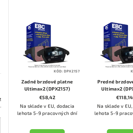
d
e
V
n
ý
i
p
e
i
p
s
KÓD:
DPX2157
r
p
Zadné brzdové platne
Predné brzdov
o
r
Ultimax2 (DPX2157)
Ultimax2 (DP
€58,42
€118,14
d
2
o
Na sklade v EU, dodacia
Na sklade v EU,
u
d
lehota 5-9 pracovných dní
lehota 5-9 praco
k
u