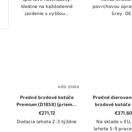
Ideálne na každodenné
povrchovou úpra
jazdenie s vyššou...
Grey. OE.
2134)
KÓD:
D1858
Predné brzdové kotúče
Predné dierovan
Premium (D1858) (priemer
brzdové kotúče
295mm)
(D1858D) (priem
€271,72
€371,6
Dodacia lehota 2-3 týždne
Na sklade v EU,
lehota 5-9 praco