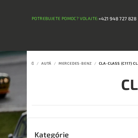
Prejsť
na
obsah
POTREBUJETE POMOC? VOLAJTE:
+421 948 727 828
/
AUTÁ
/
MERCEDES-BENZ
/
CLA-CLASS (C117) C
DOMOV
CL
B
o
Kategórie
Preskočiť