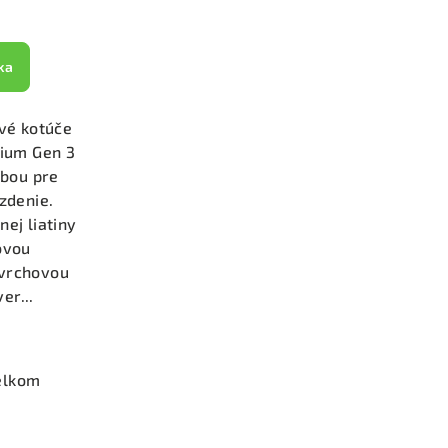
ka
vé kotúče
ium Gen 3
ľbou pre
zdenie.
nej liatiny
ovou
ovrchovou
er...
elkom