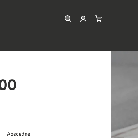
Hľadať
Prihlásenie
Nákupný
košík
200
Abecedne