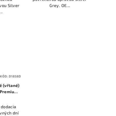
vou Silver
Grey. OE...
..
KÓD:
D1858D
é (vŕtané)
 Premium
er 295mm)
0
 dodacia
vných dní