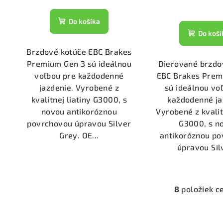
Do košíka
Do koší
Brzdové kotúče EBC Brakes
Premium Gen 3 sú ideálnou
Dierované brzdo
voľbou pre každodenné
EBC Brakes Prem
jazdenie. Vyrobené z
sú ideálnou vo
kvalitnej liatiny G3000, s
každodenné ja
novou antikoróznou
Vyrobené z kvalit
povrchovou úpravou Silver
G3000, s n
Grey. OE...
antikoróznou p
úpravou Silv
8
položiek c
O
v