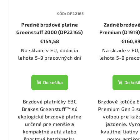
1344)
KÓD:
DP22165
Predné brzdové platne
Zadné brzdové
2168)
Greenstuff 2000 (DP22165)
Premium (D1919)
295mm
€154,58
€160,8
Na sklade v EU, dodacia
Na sklade v EU,
1206)
lehota 5-9 pracovných dní
lehota 5-9 praco
1336)
Do košíka
Do koší
1723)
Brzdové platničky EBC
Brzdové kotúče 
Brakes Greenstuff™ sú
Premium Gen 3 s
31/2)
ekologické brzdové platne
voľbou pre ka
určené pre menšie a
jazdenie. Vyr
kompaktné autá alebo
kvalitnej liatin
53/2)
športové hatchbacky.
novou antiko