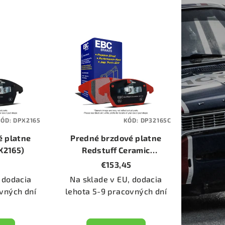
KÓD:
DPX2165
KÓD:
DP32165C
é platne
Predné brzdové platne
X2165)
Redstuff Ceramic
(DP32165C)
€153,45
 dodacia
Na sklade v EU, dodacia
vných dní
lehota 5-9 pracovných dní