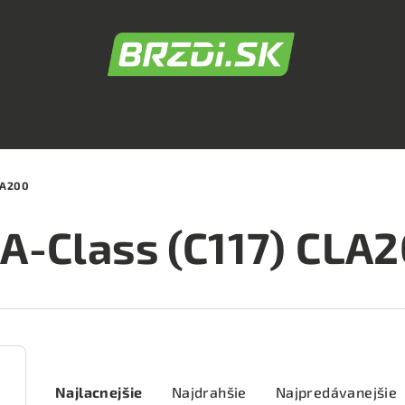
LA200
A-Class (C117) CLA
R
Najlacnejšie
Najdrahšie
Najpredávanejšie
a