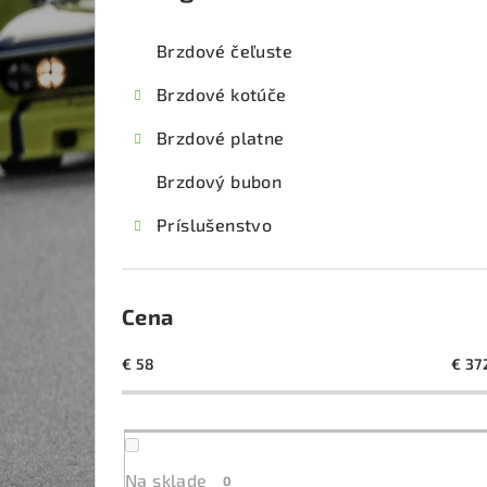
kategórie
č
Brzdové čeľuste
n
Brzdové kotúče
ý
Brzdové platne
p
Brzdový bubon
a
Príslušenstvo
n
e
l
Cena
€
58
€
37
Na sklade
0