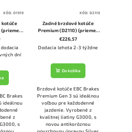
KÓD:
D1919
KÓD:
D2110
 kotúče
Zadné brzdové kotúče
 (priemer
Premium (D2110) (priemer
)
295mm)
9
€226,57
 dodacia
Dodacia lehota 2-3 týždne
vných dní
Do košíka
ka
Brzdové kotúče EBC Brakes
EBC Brakes
Premium Gen 3 sú ideálnou
ú ideálnou
voľbou pre každodenné
ždodenné
jazdenie. Vyrobené z
obené z
kvalitnej liatiny G3000, s
y G3000, s
novou antikoróznou
róznou
povrchovou úpravou Silver