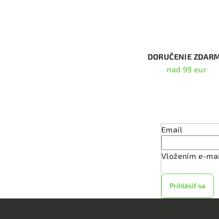
l
á
d
a
c
DORUČENIE ZDAR
i
nad 99 eur
e
p
Odober
r
v
Email
k
y
Vložením e-mai
v
ý
Prihlásiť sa
p
i