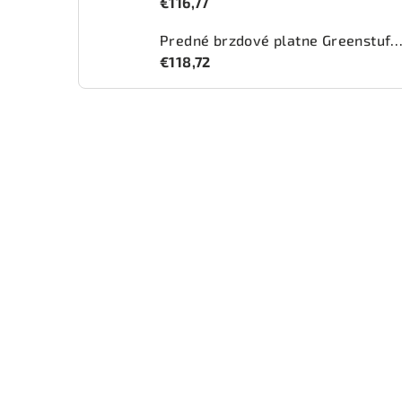
€116,77
Predné brzdové platne Greenstuff 2000 (DP2
€118,72