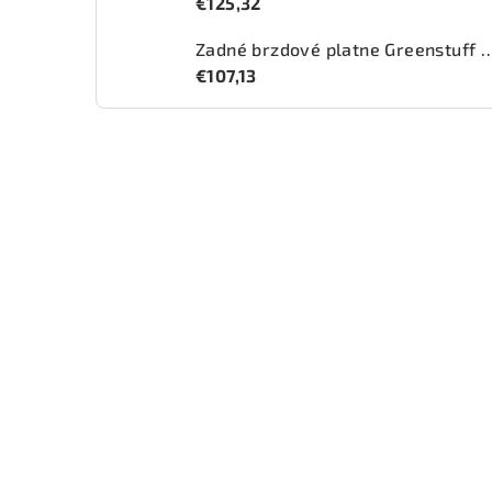
€125,32
Zadné brzdové platne Greenstuff 2
€107,13