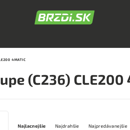
CLE200 4MATIC
upe (C236) CLE200
R
Najlacnejšie
Najdrahšie
Najpredávanejšie
a