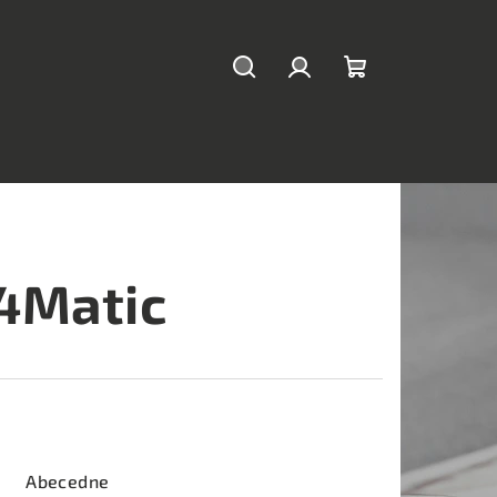
Hľadať
Prihlásenie
Nákupný
košík
 4Matic
Abecedne