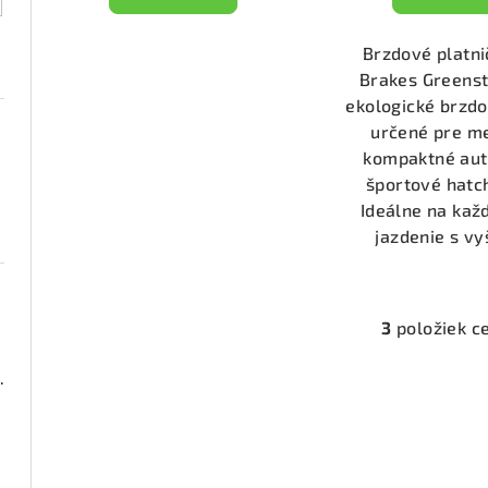
t
k
o
t
Brzdové platni
v
Brakes Greens
o
ekologické brzdo
v
určené pre m
kompaktné aut
športové hatc
Ideálne na ka
jazdenie s vy
3
položiek c
O
v
2000 (DP2673)
l
á
2955)
d