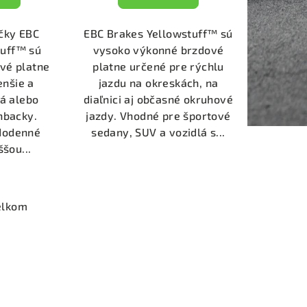
čky EBC
EBC Brakes Yellowstuff™ sú
tuff™ sú
vysoko výkonné brzdové
vé platne
platne určené pre rýchlu
enšie a
jazdu na okreskách, na
á alebo
diaľnici aj občasné okruhové
hbacky.
jazdy. Vhodné pre športové
ždodenné
sedany, SUV a vozidlá s...
ššou...
elkom