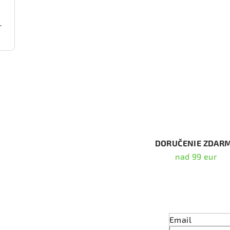
000 (DP22236)
DORUČENIE ZDAR
nad 99 eur
Odober
Email