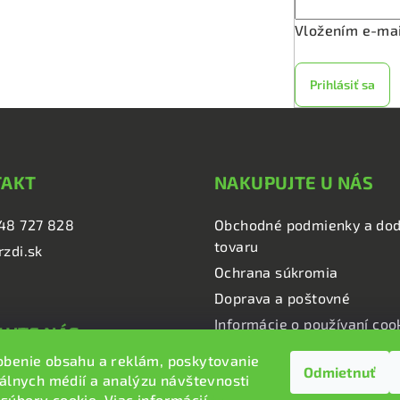
Vložením e-mai
Prihlásiť sa
TAKT
NAKUPUJTE U NÁS
48 727 828
Obchodné podmienky a dod
tovaru
rzdi.sk
Ochrana súkromia
Doprava a poštovné
Informácie o používaní coo
UJTE NÁS
obenie obsahu a reklám, poskytovanie
Odmietnuť
i.sk
iálnych médií a analýzu návštevnosti
i.sk
súbory cookie. Viac informácií
tu
.