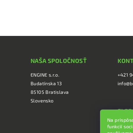
Z
á
NAŠA SPOLOČNOSŤ
KON
p
ä
ENGINE s.r.o.
+421 9
Budatínska 13
info@b
t
85105 Bratislava
i
Slovensko
e
SLED
Na prispôs
brzd
funkcií soc
brzd
používame 