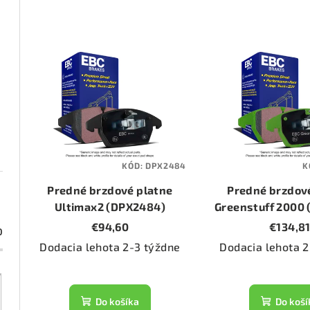
d
e
V
n
ý
i
p
e
i
p
s
KÓD:
DPX2484
K
r
p
Predné brzdové platne
Predné brzdov
o
r
Ultimax2 (DPX2484)
Greenstuff 2000
€94,60
€134,8
d
0
o
Dodacia lehota 2-3 týždne
Dodacia lehota 2
u
d
k
u
Do košíka
Do koší