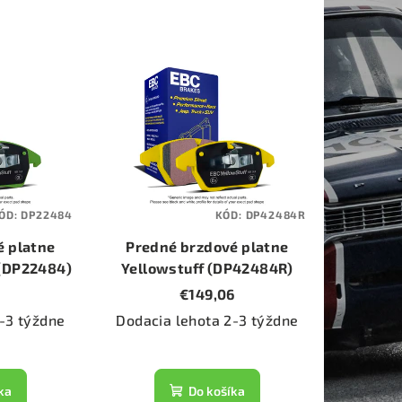
ÓD:
DP22484
KÓD:
DP42484R
é platne
Predné brzdové platne
 (DP22484)
Yellowstuff (DP42484R)
1
€149,06
-3 týždne
Dodacia lehota 2-3 týždne
ka
Do košíka