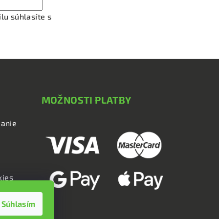
lu súhlasíte s
podmienkami ochrany osobných údajov
MOŽNOSTI PLATBY
anie
kies
Súhlasím