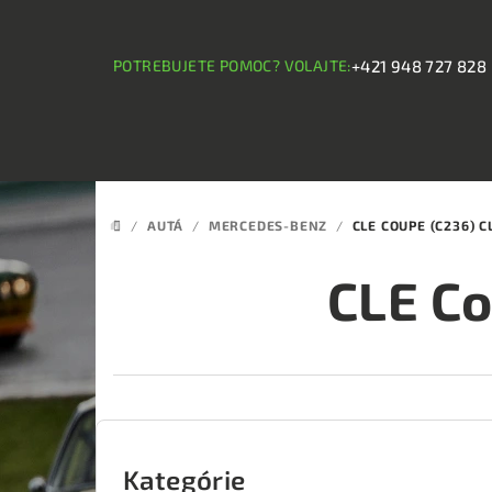
Prejsť
na
obsah
POTREBUJETE POMOC? VOLAJTE:
+421 948 727 828
/
AUTÁ
/
MERCEDES-BENZ
/
CLE COUPE (C236) 
DOMOV
CLE Co
B
o
Kategórie
Preskočiť