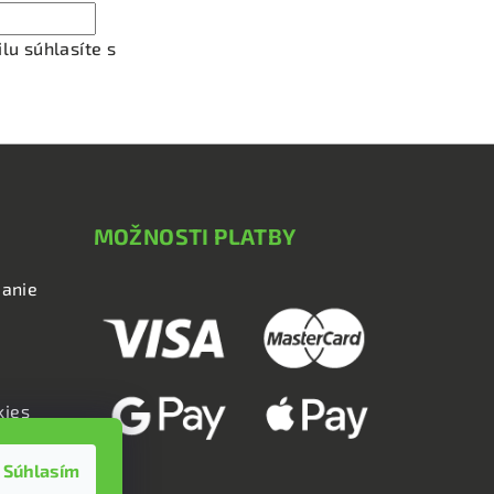
lu súhlasíte s
podmienkami ochrany osobných údajov
MOŽNOSTI PLATBY
anie
kies
Súhlasím