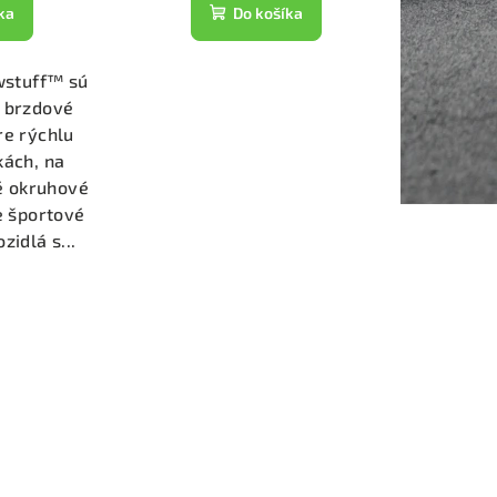
ka
Do košíka
wstuff™ sú
 brzdové
re rýchlu
kách, na
né okruhové
e športové
zidlá s...