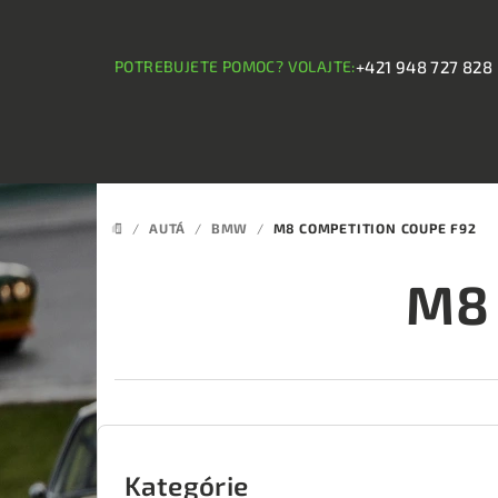
Prejsť
na
obsah
POTREBUJETE POMOC? VOLAJTE:
+421 948 727 828
/
AUTÁ
/
BMW
/
M8 COMPETITION COUPE F92
DOMOV
M8 
B
o
Kategórie
Preskočiť