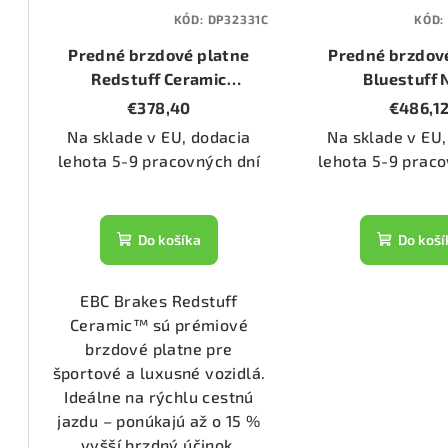
KÓD:
DP32331C
KÓD:
1555)
Predné brzdové platne
Predné brzdov
Redstuff Ceramic
Bluestuff
3070)
(DP32331C)
(DP52331N
€378,40
€486,1
Na sklade v EU, dodacia
Na sklade v EU,
lehota 5-9 pracovných dní
lehota 5-9 praco
2286)
1476)
Do košíka
Do koší
1074)
EBC Brakes Redstuff
Ceramic™ sú prémiové
brzdové platne pre
1133)
športové a luxusné vozidlá.
Ideálne na rýchlu cestnú
jazdu – ponúkajú až o 15 %
2800)
vyšší brzdný účinok,