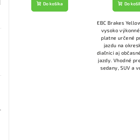
t
k
Do košíka
Do koší
o
t
v
EBC Brakes Yello
o
vysoko výkonné
v
platne určené p
jazdu na okres
diaľnici aj občas
jazdy. Vhodné pr
sedany, SUV a vo
000 (DP21518)
2050)