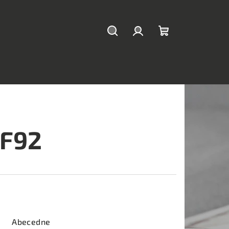
Hľadať
Prihlásenie
Nákupný
košík
 F92
Abecedne