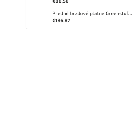
€88,56
Predné brzdové platne Greenstuff 2000 (DP2
€136,87