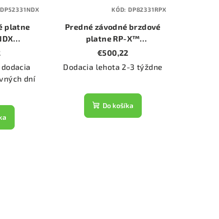
DP52331NDX
KÓD:
DP82331RPX
é platne
Predné závodné brzdové
 NDX
platne RP-X™
DX)
(DP82331RPX)
2
€500,22
 dodacia
Dodacia lehota 2-3 týždne
vných dní
Do košíka
ka