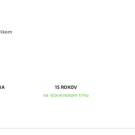
elkom
MA
15 ROKOV
na slovenskom trhu
ať newsletter