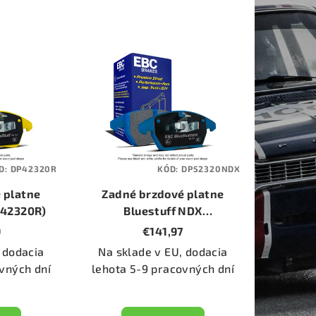
D:
DP42320R
KÓD:
DP52320NDX
 platne
Zadné brzdové platne
P42320R)
Bluestuff NDX
(DP52320NDX)
9
€141,97
 dodacia
Na sklade v EU, dodacia
vných dní
lehota 5-9 pracovných dní