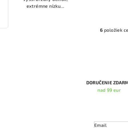
extrémne nízku...
2225)
6
položiek c
O
v
l
á
d
a
c
DORUČENIE ZDAR
i
nad 99 eur
e
p
Odober
r
v
Email