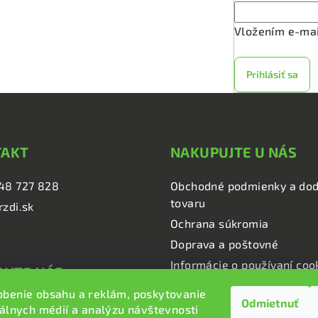
k
y
Vložením e-mai
v
ý
Prihlásiť sa
p
i
s
u
TAKT
NAKUPUJTE U NÁS
48 727 828
Obchodné podmienky a dod
tovaru
rzdi.sk
Ochrana súkromia
Doprava a poštovné
Informácie o používaní coo
UJTE NÁS
obenie obsahu a reklám, poskytovanie
Odmietnuť
i.sk
iálnych médií a analýzu návštevnosti