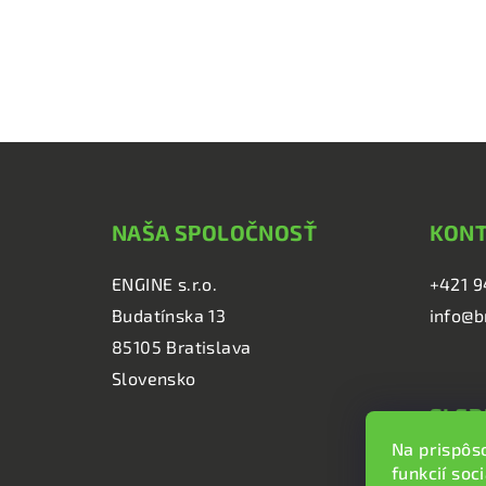
Z
á
NAŠA SPOLOČNOSŤ
KON
p
ä
ENGINE s.r.o.
+421 9
Budatínska 13
info@b
t
85105 Bratislava
i
Slovensko
e
SLED
Na prispôs
brzd
funkcií soc