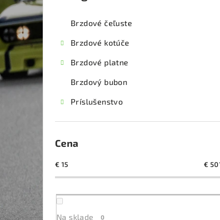
kategórie
č
Brzdové čeľuste
n
Brzdové kotúče
ý
Brzdové platne
p
Brzdový bubon
a
Príslušenstvo
n
e
l
Cena
€
15
€
50
Na sklade
0