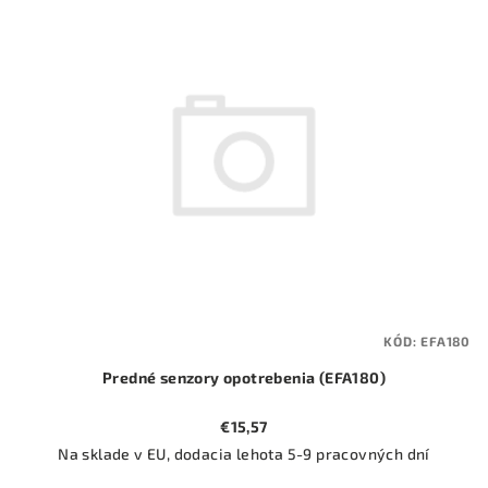
ý
o
p
d
i
u
s
k
p
t
r
o
o
v
d
u
k
t
KÓD:
EFA180
o
Predné senzory opotrebenia (EFA180)
v
€15,57
Na sklade v EU, dodacia lehota 5-9 pracovných dní