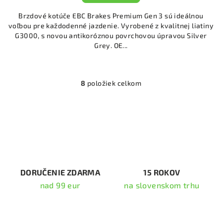
Brzdové kotúče EBC Brakes Premium Gen 3 sú ideálnou
voľbou pre každodenné jazdenie. Vyrobené z kvalitnej liatiny
G3000, s novou antikoróznou povrchovou úpravou Silver
Grey. OE...
8
položiek celkom
O
v
l
á
d
a
c
i
DORUČENIE ZDARMA
15 ROKOV
e
nad 99 eur
na slovenskom trhu
p
r
v