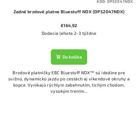
KÓD:
DP52047NDX
Zadné brzdové platne Bluestuff NDX (DP52047NDX)
€164,92
Dodacia lehota 2-3 týždne
Do košíka
Brzdové platničky EBC Bluestuff NDX™ sú ideálne pre
svižnú, dynamickú jazdu po cestách aj víkendové okruhy a
kopce. Vynikajú rýchlym zabehnutím, tichým chodom,
vysokým trením...