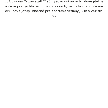
EBC Brakes Yellowstuff™ sú vysoko výkonné brzdové platne
určené pre rýchlu jazdu na okreskách, na diaľnici aj občasné
okruhové jazdy. Vhodné pre športové sedany, SUV a vozidlá
s...