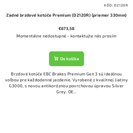
KÓD:
D2120R
Zadné brzdové kotúče Premium (D2120R) (priemer 330mm)
€673,58
Momentálne nedostupné - kontaktujte nás prosím
Do košíka
Brzdové kotúče EBC Brakes Premium Gen 3 sú ideálnou
voľbou pre každodenné jazdenie. Vyrobené z kvalitnej liatiny
G3000, s novou antikoróznou povrchovou úpravou Silver
Grey. OE...