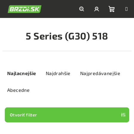
Prejsť
na
obsah
Nákupn
Hľadať
Prihlásenie
5 Series (G30) 518
košík
R
a
Najlacnejšie
Najdrahšie
Najpredávanejšie
d
e
Abecedne
n
i
e
Otvoriť filter
p
V
r