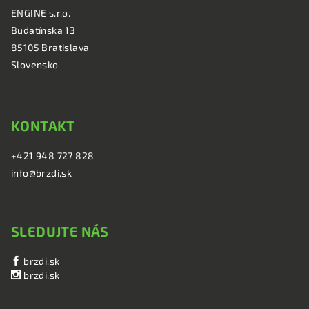
ä
ENGINE s.r.o.
t
Budatínska 13
i
85105 Bratislava
e
Slovensko
KONTAKT
+421 948 727 828
info@brzdi.sk
SLEDUJTE NÁS
brzdi.sk
brzdi.sk