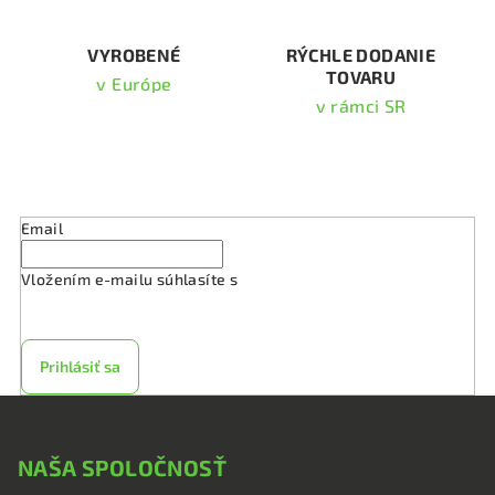
k
y
v
VYROBENÉ
RÝCHLE DODANIE
TOVARU
ý
v Európe
p
v rámci SR
i
s
Odoberať newsletter
u
Email
Vložením e-mailu súhlasíte s
podmienkami ochrany
osobných údajov
Prihlásiť sa
Z
á
NAŠA SPOLOČNOSŤ
p