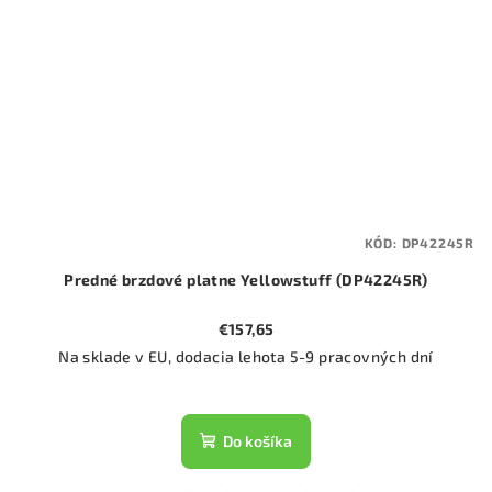
KÓD:
DP42245R
Predné brzdové platne Yellowstuff (DP42245R)
€157,65
Na sklade v EU, dodacia lehota 5-9 pracovných dní
Do košíka