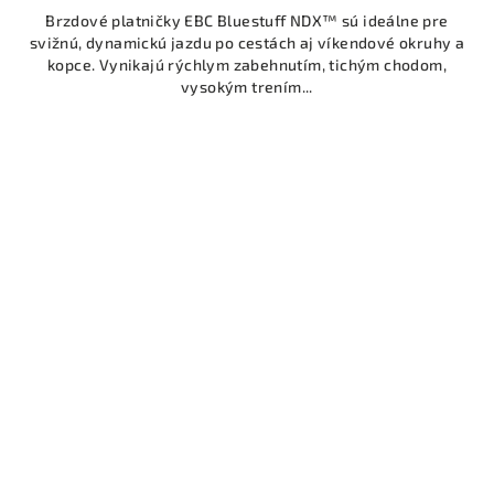
Brzdové platničky EBC Bluestuff NDX™ sú ideálne pre
svižnú, dynamickú jazdu po cestách aj víkendové okruhy a
kopce. Vynikajú rýchlym zabehnutím, tichým chodom,
vysokým trením...