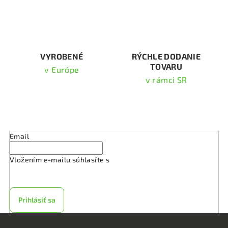
r
v
k
y
v
VYROBENÉ
RÝCHLE DODANIE
TOVARU
ý
v Európe
p
v rámci SR
i
s
Odoberať newsletter
u
Email
Vložením e-mailu súhlasíte s
podmienkami ochrany
osobných údajov
Prihlásiť sa
Z