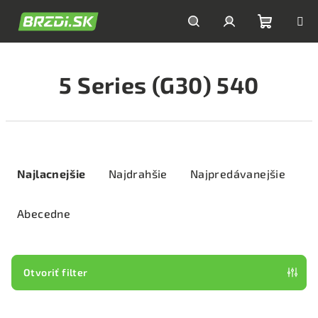
Prejsť
na
obsah
Nákupn
Hľadať
Prihlásenie
5 Series (G30) 540
košík
R
a
Najlacnejšie
Najdrahšie
Najpredávanejšie
d
e
Abecedne
n
i
e
Otvoriť filter
p
V
r