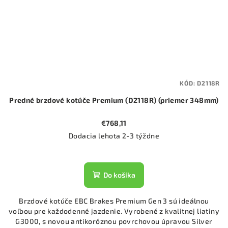
KÓD:
D2118R
Predné brzdové kotúče Premium (D2118R) (priemer 348mm)
€768,11
Dodacia lehota 2-3 týždne
Do košíka
Brzdové kotúče EBC Brakes Premium Gen 3 sú ideálnou
voľbou pre každodenné jazdenie. Vyrobené z kvalitnej liatiny
G3000, s novou antikoróznou povrchovou úpravou Silver