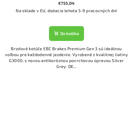
€755,04
Na sklade v EU, dodacia lehota 5-9 pracovných dní
Do košíka
Brzdové kotúče EBC Brakes Premium Gen 3 sú ideálnou
voľbou pre každodenné jazdenie. Vyrobené z kvalitnej liatiny
G3000, s novou antikoróznou povrchovou úpravou Silver
Grey. OE...