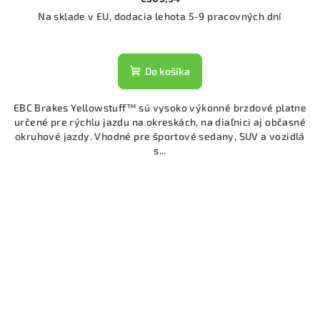
Na sklade v EU, dodacia lehota 5-9 pracovných dní
Do košíka
EBC Brakes Yellowstuff™ sú vysoko výkonné brzdové platne
určené pre rýchlu jazdu na okreskách, na diaľnici aj občasné
okruhové jazdy. Vhodné pre športové sedany, SUV a vozidlá
s...