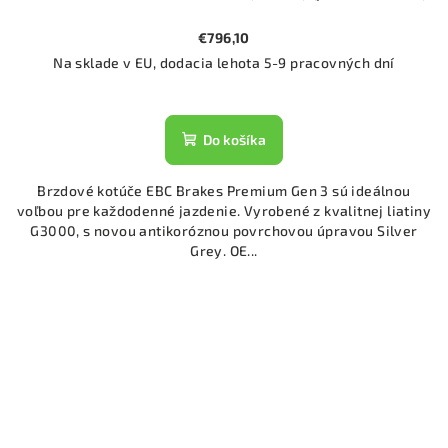
€796,10
Na sklade v EU, dodacia lehota 5-9 pracovných dní
Do košíka
Brzdové kotúče EBC Brakes Premium Gen 3 sú ideálnou
voľbou pre každodenné jazdenie. Vyrobené z kvalitnej liatiny
G3000, s novou antikoróznou povrchovou úpravou Silver
Grey. OE...