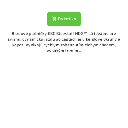
Do košíka
Brzdové platničky EBC Bluestuff NDX™ sú ideálne pre
svižnú, dynamickú jazdu po cestách aj víkendové okruhy a
kopce. Vynikajú rýchlym zabehnutím, tichým chodom,
vysokým trením...