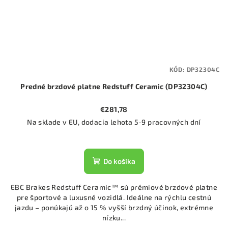
KÓD:
DP32304C
Predné brzdové platne Redstuff Ceramic (DP32304C)
€281,78
Na sklade v EU, dodacia lehota 5-9 pracovných dní
Do košíka
EBC Brakes Redstuff Ceramic™ sú prémiové brzdové platne
pre športové a luxusné vozidlá. Ideálne na rýchlu cestnú
jazdu – ponúkajú až o 15 % vyšší brzdný účinok, extrémne
nízku...