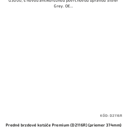
G3000, s novou antikoróznou povrchovou úpravou Silver
Grey. OE...
KÓD:
D2116R
Predné brzdové kotúče Premium (D2116R) (priemer 374mm)