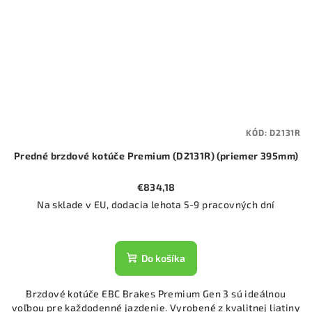
KÓD:
D2131R
Predné brzdové kotúče Premium (D2131R) (priemer 395mm)
€834,18
Na sklade v EU, dodacia lehota 5-9 pracovných dní
Do košíka
Brzdové kotúče EBC Brakes Premium Gen 3 sú ideálnou
voľbou pre každodenné jazdenie. Vyrobené z kvalitnej liatiny