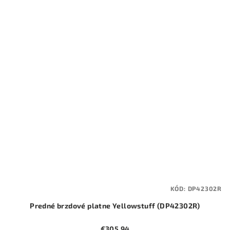
KÓD:
DP42302R
Predné brzdové platne Yellowstuff (DP42302R)
€305,94