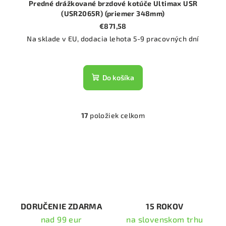
Predné drážkované brzdové kotúče Ultimax USR
(USR2065R) (priemer 348mm)
€871,58
Na sklade v EU, dodacia lehota 5-9 pracovných dní
Do košíka
17
položiek celkom
O
v
l
á
d
a
c
i
DORUČENIE ZDARMA
15 ROKOV
e
nad 99 eur
na slovenskom trhu
p