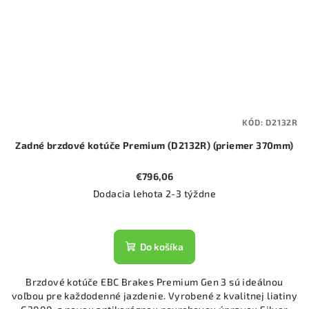
KÓD:
D2132R
Zadné brzdové kotúče Premium (D2132R) (priemer 370mm)
€796,06
Dodacia lehota 2-3 týždne
Do košíka
Brzdové kotúče EBC Brakes Premium Gen 3 sú ideálnou
voľbou pre každodenné jazdenie. Vyrobené z kvalitnej liatiny