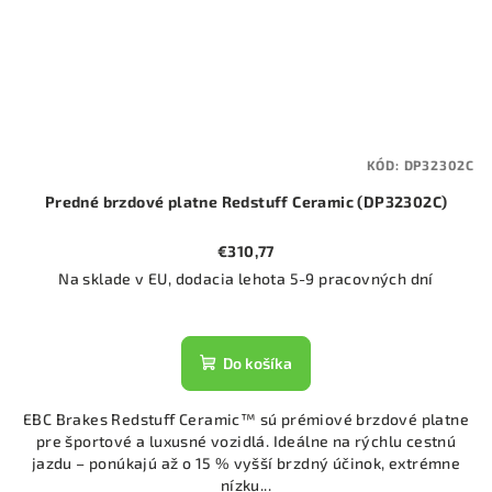
KÓD:
DP32302C
Predné brzdové platne Redstuff Ceramic (DP32302C)
€310,77
Na sklade v EU, dodacia lehota 5-9 pracovných dní
Do košíka
EBC Brakes Redstuff Ceramic™ sú prémiové brzdové platne
pre športové a luxusné vozidlá. Ideálne na rýchlu cestnú
jazdu – ponúkajú až o 15 % vyšší brzdný účinok, extrémne
nízku...