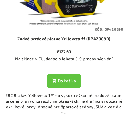
KÓD:
DP42089R
Zadné brzdové platne Yellowstuff (DP42089R)
€127,60
Na sklade v EU, dodacia lehota 5-9 pracovných dní
Do košíka
EBC Brakes Yellowstuff™ sú vysoko výkonné brzdové platne
určené pre rýchlu jazdu na okreskách, na diaľnici aj občasné
okruhové jazdy. Vhodné pre športové sedany, SUV a vozidlá
s...