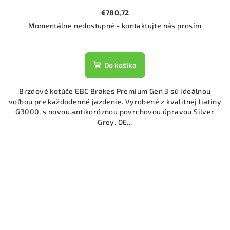
€780,72
Momentálne nedostupné - kontaktujte nás prosím
Do košíka
Brzdové kotúče EBC Brakes Premium Gen 3 sú ideálnou
voľbou pre každodenné jazdenie. Vyrobené z kvalitnej liatiny
G3000, s novou antikoróznou povrchovou úpravou Silver
Grey. OE...