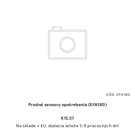
ý
o
p
d
i
u
s
k
p
t
r
o
o
v
d
u
k
t
KÓD:
EFA180
o
Predné senzory opotrebenia (EFA180)
v
€15,57
Na sklade v EU, dodacia lehota 5-9 pracovných dní