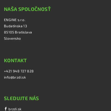
á
NAŠA SPOLOČNOSŤ
p
ä
ENGINE s.r.o.
t
Budatínska 13
i
85105 Bratislava
e
Slovensko
KONTAKT
+421 948 727 828
info@brzdi.sk
SLEDUJTE NÁS
brzdi.sk