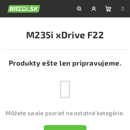
Prejsť
na
obsah
Nákupn
Hľadať
Prihlásenie
M235i xDrive F22
košík
Produkty ešte len pripravujeme.
Môžete sa ale pozrieť na ostatné kategórie.