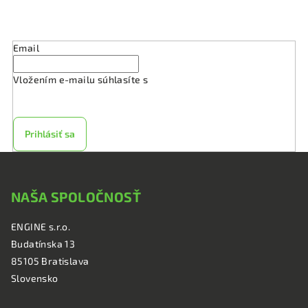
Odoberať newsletter
Email
Vložením e-mailu súhlasíte s
podmienkami ochrany
osobných údajov
Prihlásiť sa
Z
á
NAŠA SPOLOČNOSŤ
p
ä
ENGINE s.r.o.
t
Budatínska 13
i
85105 Bratislava
e
Slovensko