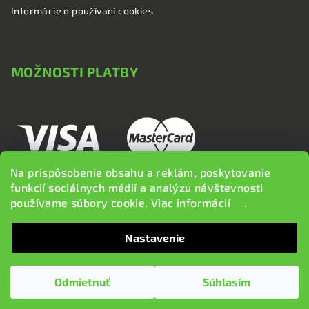
Informácie o používaní cookies
MOŽNOSTI PLATBY
Na prispôsobenie obsahu a reklám, poskytovanie
funkcií sociálnych médií a analýzu návštevnosti
používame súbory cookie. Viac informácií
tu
.
Nastavenie
Copyright 2026
brzdi.sk
. Všetky práva vyhradené.
Upraviť
nastavenie cookies
Odmietnuť
Súhlasím
Vytvoril Shoptet