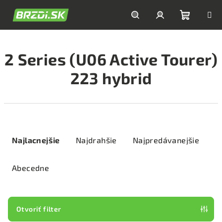
Prejsť
na
obsah
Nákupn
Hľadať
Prihlásenie
2 Series (U06 Active Tourer)
košík
223 hybrid
R
a
Najlacnejšie
Najdrahšie
Najpredávanejšie
d
e
Abecedne
n
i
e
Otvoriť filter