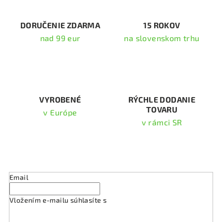
c
i
DORUČENIE ZDARMA
15 ROKOV
e
nad 99 eur
na slovenskom trhu
p
r
v
k
y
v
VYROBENÉ
RÝCHLE DODANIE
TOVARU
ý
v Európe
p
v rámci SR
i
s
Odoberať newsletter
u
Email
Vložením e-mailu súhlasíte s
podmienkami ochrany
osobných údajov