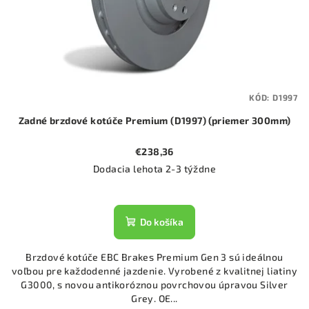
KÓD:
D1997
Zadné brzdové kotúče Premium (D1997) (priemer 300mm)
€238,36
Dodacia lehota 2-3 týždne
Do košíka
Brzdové kotúče EBC Brakes Premium Gen 3 sú ideálnou
voľbou pre každodenné jazdenie. Vyrobené z kvalitnej liatiny
G3000, s novou antikoróznou povrchovou úpravou Silver
Grey. OE...