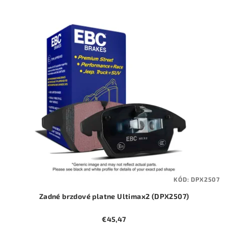
p
V
r
ý
o
p
d
i
u
s
k
p
t
r
o
o
v
d
u
k
t
KÓD:
DPX2507
o
Zadné brzdové platne Ultimax2 (DPX2507)
v
€45,47