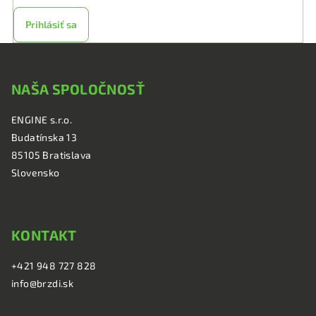
Prihlásiť sa
Z
á
NAŠA SPOLOČNOSŤ
p
ä
ENGINE s.r.o.
t
Budatínska 13
i
85105 Bratislava
e
Slovensko
KONTAKT
+421 948 727 828
info@brzdi.sk