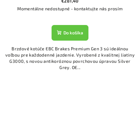
€281,40
Momentálne nedostupné - kontaktujte nás prosím
Do košíka
Brzdové kotúče EBC Brakes Premium Gen 3 sú ideálnou
voľbou pre každodenné jazdenie. Vyrobené z kvalitnej liatiny
G3000, s novou antikoróznou povrchovou úpravou Silver
Grey. OE...