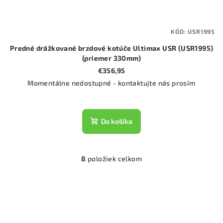
KÓD:
USR1995
Predné drážkované brzdové kotúče Ultimax USR (USR1995)
(priemer 330mm)
€356,95
Momentálne nedostupné - kontaktujte nás prosím
Do košíka
8
položiek celkom
O
v
l
á
d
a