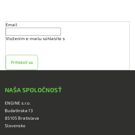
s
Odoberať newsletter
u
Email
Vložením e-mailu súhlasíte s
podmienkami ochrany
osobných údajov
Prihlásiť sa
Z
á
NAŠA SPOLOČNOSŤ
p
ä
ENGINE s.r.o.
t
Budatínska 13
i
85105 Bratislava
e
Slovensko