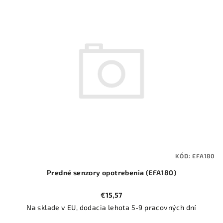
ý
o
p
d
i
u
s
k
p
t
r
o
o
v
d
u
k
t
KÓD:
EFA180
o
Predné senzory opotrebenia (EFA180)
v
€15,57
Na sklade v EU, dodacia lehota 5-9 pracovných dní