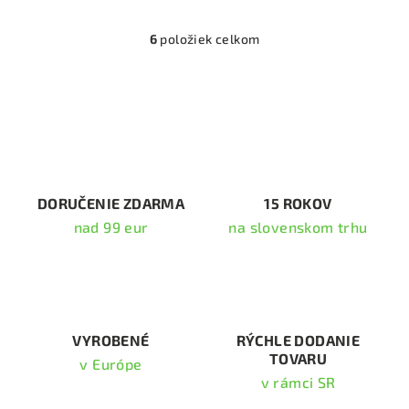
6
položiek celkom
O
v
l
á
d
a
c
i
DORUČENIE ZDARMA
15 ROKOV
e
nad 99 eur
na slovenskom trhu
p
r
v
k
y
v
VYROBENÉ
RÝCHLE DODANIE
TOVARU
ý
v Európe
p
v rámci SR
i