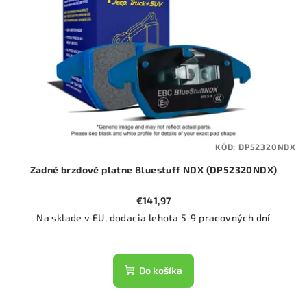
KÓD:
DP52320NDX
Zadné brzdové platne Bluestuff NDX (DP52320NDX)
€141,97
Na sklade v EU, dodacia lehota 5-9 pracovných dní
Do košíka