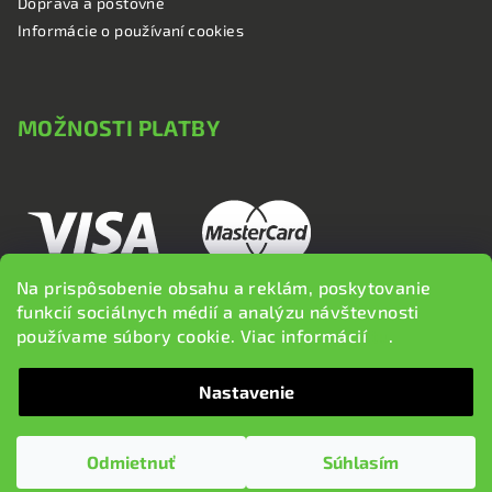
Doprava a poštovné
Informácie o používaní cookies
MOŽNOSTI PLATBY
Na prispôsobenie obsahu a reklám, poskytovanie
funkcií sociálnych médií a analýzu návštevnosti
používame súbory cookie. Viac informácií
tu
.
Nastavenie
Copyright 2026
brzdi.sk
. Všetky práva vyhradené.
Upraviť
nastavenie cookies
Odmietnuť
Súhlasím
Vytvoril Shoptet