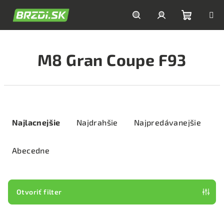
Prejsť
na
obsah
Nákupn
Hľadať
Prihlásenie
M8 Gran Coupe F93
košík
R
a
Najlacnejšie
Najdrahšie
Najpredávanejšie
d
e
Abecedne
n
i
e
Otvoriť filter
p
V
r