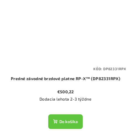
KÓD:
DP82331RPX
Predné závodné brzdové platne RP-X™ (DP82331RPX)
€500,22
Dodacia lehota 2-3 týždne
Do košíka