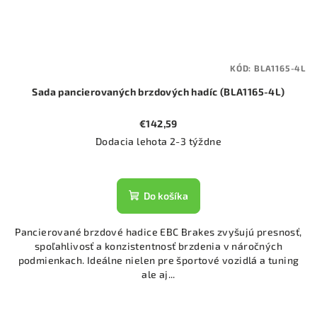
KÓD:
BLA1165-4L
Sada pancierovaných brzdových hadíc (BLA1165-4L)
€142,59
Dodacia lehota 2-3 týždne
Do košíka
Pancierované brzdové hadice EBC Brakes zvyšujú presnosť,
spoľahlivosť a konzistentnosť brzdenia v náročných
podmienkach. Ideálne nielen pre športové vozidlá a tuning
ale aj...