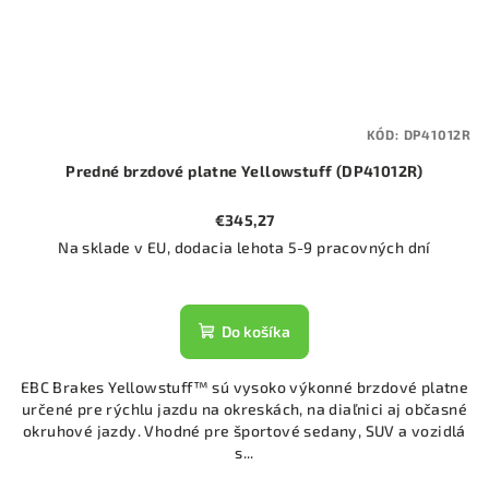
KÓD:
DP41012R
Predné brzdové platne Yellowstuff (DP41012R)
€345,27
Na sklade v EU, dodacia lehota 5-9 pracovných dní
Do košíka
EBC Brakes Yellowstuff™ sú vysoko výkonné brzdové platne
určené pre rýchlu jazdu na okreskách, na diaľnici aj občasné
okruhové jazdy. Vhodné pre športové sedany, SUV a vozidlá
s...