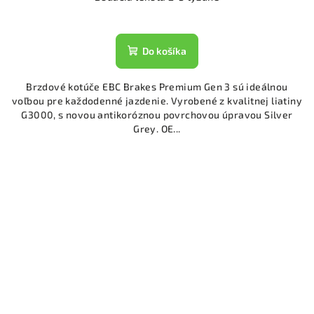
Do košíka
Brzdové kotúče EBC Brakes Premium Gen 3 sú ideálnou
voľbou pre každodenné jazdenie. Vyrobené z kvalitnej liatiny
G3000, s novou antikoróznou povrchovou úpravou Silver
Grey. OE...