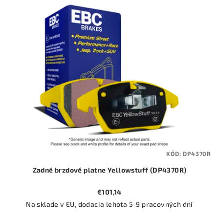
ý
o
p
d
i
u
s
k
p
t
r
o
o
v
d
u
k
t
KÓD:
DP4370R
o
Zadné brzdové platne Yellowstuff (DP4370R)
v
€101,14
Na sklade v EU, dodacia lehota 5-9 pracovných dní