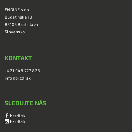
ä
ENGINE s.r.o.
t
Budatínska 13
i
85105 Bratislava
e
Slovensko
KONTAKT
+421 948 727 828
info@brzdi.sk
SLEDUJTE NÁS
brzdi.sk
brzdi.sk