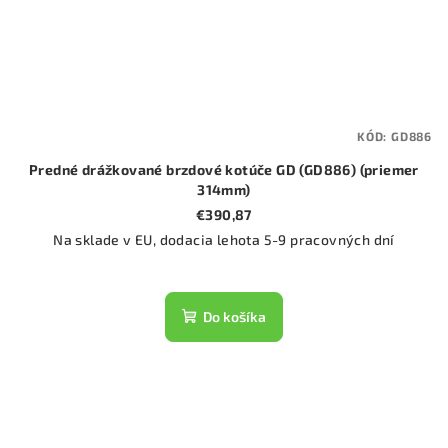
KÓD:
GD886
Predné drážkované brzdové kotúče GD (GD886) (priemer
314mm)
€390,87
Na sklade v EU, dodacia lehota 5-9 pracovných dní
Do košíka