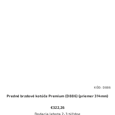
KÓD:
D886
Predné brzdové kotúče Premium (D886) (priemer 314mm)
€322,26
Dodacia lehota 2-3 týždne