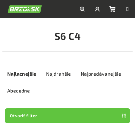
Prejsť
na
obsah
Nákupn
Hľadať
Prihlásenie
S6 C4
košík
R
a
Najlacnejšie
Najdrahšie
Najpredávanejšie
d
e
Abecedne
n
i
e
Otvoriť filter
p
V
r