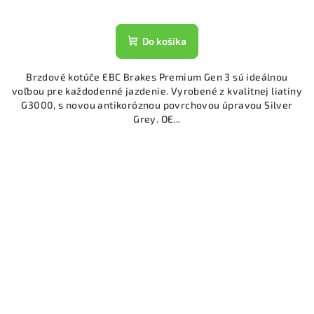
Do košíka
Brzdové kotúče EBC Brakes Premium Gen 3 sú ideálnou
voľbou pre každodenné jazdenie. Vyrobené z kvalitnej liatiny
G3000, s novou antikoróznou povrchovou úpravou Silver
Grey. OE...