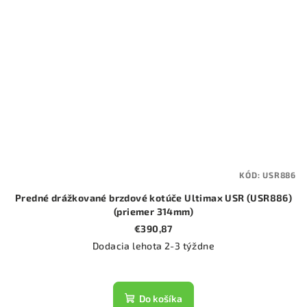
KÓD:
USR886
Predné drážkované brzdové kotúče Ultimax USR (USR886)
(priemer 314mm)
€390,87
Dodacia lehota 2-3 týždne
Do košíka