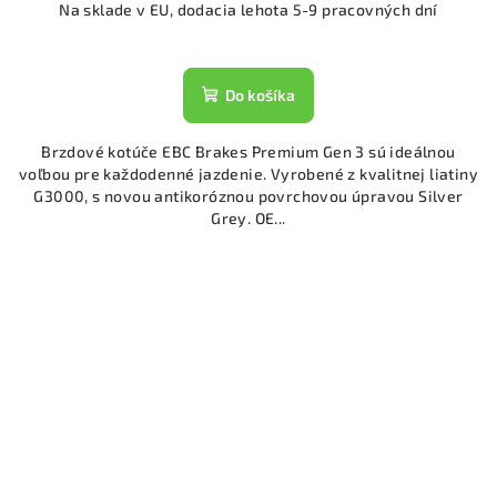
Na sklade v EU, dodacia lehota 5-9 pracovných dní
Do košíka
Brzdové kotúče EBC Brakes Premium Gen 3 sú ideálnou
voľbou pre každodenné jazdenie. Vyrobené z kvalitnej liatiny
G3000, s novou antikoróznou povrchovou úpravou Silver
Grey. OE...