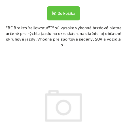
Do košíka
EBC Brakes Yellowstuff™ sú vysoko výkonné brzdové platne
určené pre rýchlu jazdu na okreskách, na diaľnici aj občasné
okruhové jazdy. Vhodné pre športové sedany, SUV a vozidlá
s...