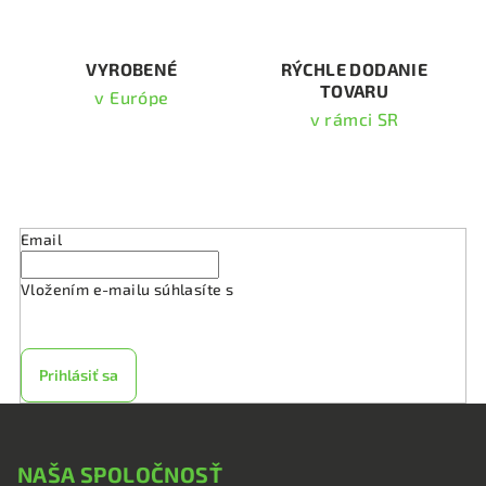
k
y
v
VYROBENÉ
RÝCHLE DODANIE
TOVARU
ý
v Európe
p
v rámci SR
i
s
Odoberať newsletter
u
Email
Vložením e-mailu súhlasíte s
podmienkami ochrany
osobných údajov
Prihlásiť sa
Z
á
NAŠA SPOLOČNOSŤ
p