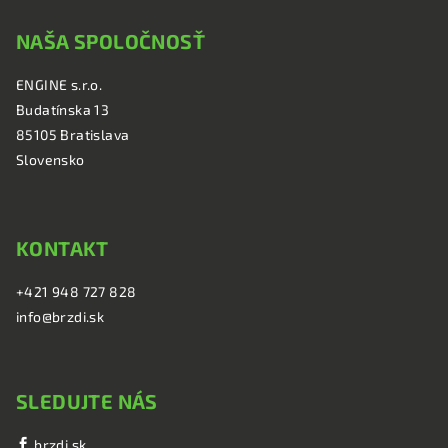
á
NAŠA SPOLOČNOSŤ
p
ä
ENGINE s.r.o.
t
Budatínska 13
i
85105 Bratislava
e
Slovensko
KONTAKT
+421 948 727 828
info@brzdi.sk
SLEDUJTE NÁS
brzdi.sk