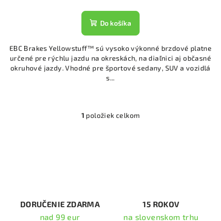
Do košíka
EBC Brakes Yellowstuff™ sú vysoko výkonné brzdové platne
určené pre rýchlu jazdu na okreskách, na diaľnici aj občasné
okruhové jazdy. Vhodné pre športové sedany, SUV a vozidlá
s...
1
položiek celkom
O
v
l
á
d
a
c
i
DORUČENIE ZDARMA
15 ROKOV
e
nad 99 eur
na slovenskom trhu