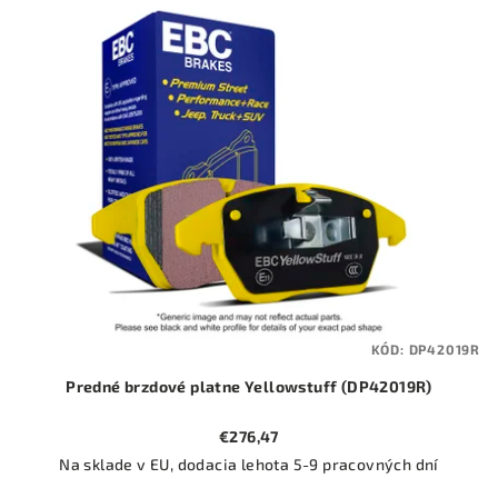
ý
o
p
d
i
u
s
k
p
t
r
o
o
v
d
u
k
t
KÓD:
DP42019R
o
Predné brzdové platne Yellowstuff (DP42019R)
v
€276,47
Na sklade v EU, dodacia lehota 5-9 pracovných dní