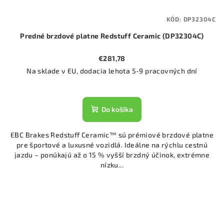
KÓD:
DP32304C
Predné brzdové platne Redstuff Ceramic (DP32304C)
€281,78
Na sklade v EU, dodacia lehota 5-9 pracovných dní
Do košíka
EBC Brakes Redstuff Ceramic™ sú prémiové brzdové platne
pre športové a luxusné vozidlá. Ideálne na rýchlu cestnú
jazdu – ponúkajú až o 15 % vyšší brzdný účinok, extrémne
nízku...