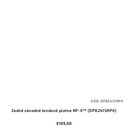
KÓD:
DP82415RPX
Zadné závodné brzdové platne RP-X™ (DP82415RPX)
€199,08