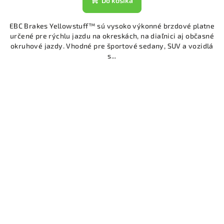
Do košíka
EBC Brakes Yellowstuff™ sú vysoko výkonné brzdové platne
určené pre rýchlu jazdu na okreskách, na diaľnici aj občasné
okruhové jazdy. Vhodné pre športové sedany, SUV a vozidlá
s...