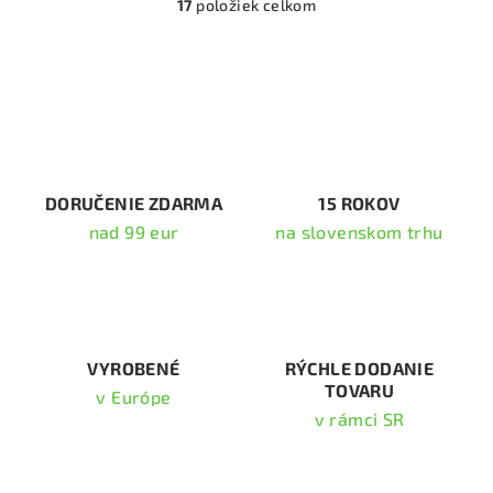
17
položiek celkom
O
v
l
á
d
a
c
i
DORUČENIE ZDARMA
15 ROKOV
e
nad 99 eur
na slovenskom trhu
p
r
v
k
y
v
VYROBENÉ
RÝCHLE DODANIE
TOVARU
ý
v Európe
p
v rámci SR
i
s
Odoberať newsletter