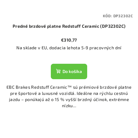
KÓD:
DP32302C
Predné brzdové platne Redstuff Ceramic (DP32302C)
€310,77
Na sklade v EU, dodacia lehota 5-9 pracovných dní
Do košíka
EBC Brakes Redstuff Ceramic™ sú prémiové brzdové platne
pre športové a luxusné vozidlá. Ideálne na rýchlu cestnú
jazdu – ponúkajú až o 15 % vyšší brzdný účinok, extrémne
nízku...