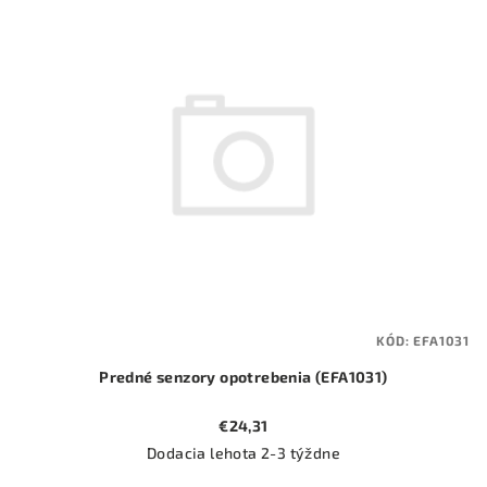
ý
o
p
d
i
u
s
k
p
t
r
o
o
v
d
u
k
t
KÓD:
EFA1031
o
Predné senzory opotrebenia (EFA1031)
v
€24,31
Dodacia lehota 2-3 týždne