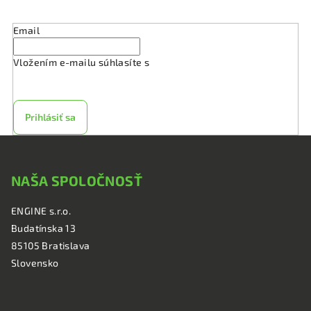
u
Email
Vložením e-mailu súhlasíte s
podmienkami ochrany
osobných údajov
Prihlásiť sa
Z
á
NAŠA SPOLOČNOSŤ
p
ä
ENGINE s.r.o.
t
Budatínska 13
i
85105 Bratislava
e
Slovensko