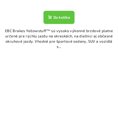
Do košíka
EBC Brakes Yellowstuff™ sú vysoko výkonné brzdové platne
určené pre rýchlu jazdu na okreskách, na diaľnici aj občasné
okruhové jazdy. Vhodné pre športové sedany, SUV a vozidlá
s...