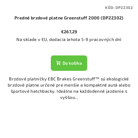
KÓD:
DP22302
Predné brzdové platne Greenstuff 2000 (DP22302)
€267,29
Na sklade v EU, dodacia lehota 5-9 pracovných dní
Do košíka
Brzdové platničky EBC Brakes Greenstuff™ sú ekologické
brzdové platne určené pre menšie a kompaktné autá alebo
športové hatchbacky. Ideálne na každodenné jazdenie s
vyššou...