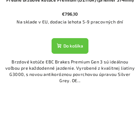
€796,10
Na sklade v EU, dodacia lehota 5-9 pracovných dní
Do košíka
Brzdové kotúče EBC Brakes Premium Gen 3 sú ideálnou
voľbou pre každodenné jazdenie. Vyrobené z kvalitnej liatiny
G3000, s novou antikoróznou povrchovou úpravou Silver
Grey. OE...