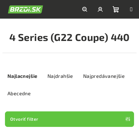
Prejsť
na
obsah
Nákupn
Hľadať
Prihlásenie
4 Series (G22 Coupe) 440
košík
R
a
Najlacnejšie
Najdrahšie
Najpredávanejšie
d
e
Abecedne
n
i
e
Otvoriť filter
p
V
r