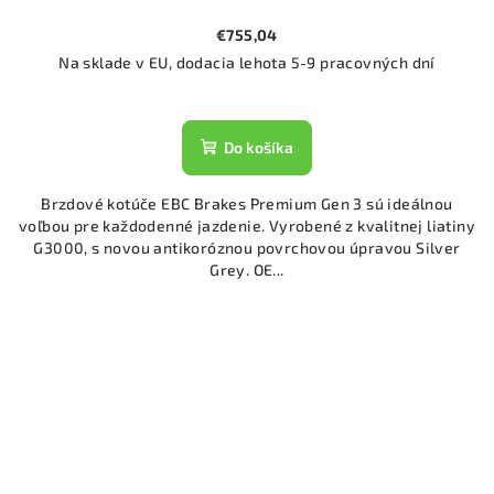
€755,04
Na sklade v EU, dodacia lehota 5-9 pracovných dní
Do košíka
Brzdové kotúče EBC Brakes Premium Gen 3 sú ideálnou
voľbou pre každodenné jazdenie. Vyrobené z kvalitnej liatiny
G3000, s novou antikoróznou povrchovou úpravou Silver
Grey. OE...