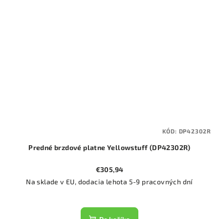
KÓD:
DP42302R
Predné brzdové platne Yellowstuff (DP42302R)
€305,94
Na sklade v EU, dodacia lehota 5-9 pracovných dní