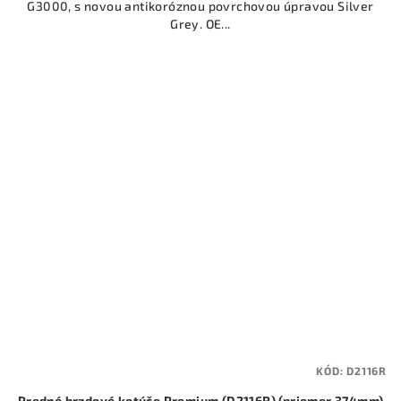
G3000, s novou antikoróznou povrchovou úpravou Silver
Grey. OE...
KÓD:
D2116R
Predné brzdové kotúče Premium (D2116R) (priemer 374mm)