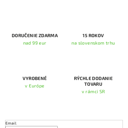
á
d
a
c
i
DORUČENIE ZDARMA
15 ROKOV
e
nad 99 eur
na slovenskom trhu
p
r
v
k
y
v
VYROBENÉ
RÝCHLE DODANIE
TOVARU
ý
v Európe
p
v rámci SR
i
s
Odoberať newsletter
u
Email