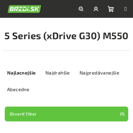
Prejsť
na
obsah
Nákupn
Hľadať
Prihlásenie
5 Series (xDrive G30) M550
košík
R
a
Najlacnejšie
Najdrahšie
Najpredávanejšie
d
e
Abecedne
n
i
e
Otvoriť filter
p
V
r