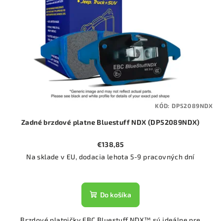
KÓD:
DP52089NDX
Zadné brzdové platne Bluestuff NDX (DP52089NDX)
€138,85
Na sklade v EU, dodacia lehota 5-9 pracovných dní
Do košíka
Brzdové platničky EBC Bluestuff NDX™ sú ideálne pre