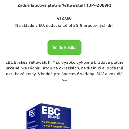
Zadné brzdové platne Yellowstuff (DP42089R)
€127,60
Na sklade v EU, dodacia lehota 5-9 pracovných dní
Do košíka
EBC Brakes Yellowstuff™ sú vysoko výkonné brzdové platne
určené pre rýchlu jazdu na okreskách, na diaľnici aj občasné
okruhové jazdy. Vhodné pre športové sedany, SUV a vozidlá
s...