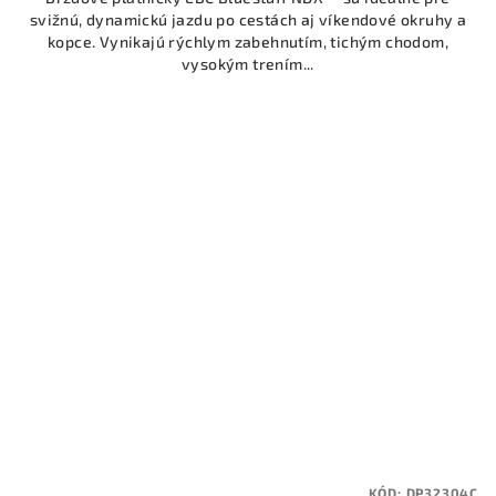
svižnú, dynamickú jazdu po cestách aj víkendové okruhy a
kopce. Vynikajú rýchlym zabehnutím, tichým chodom,
vysokým trením...
KÓD:
DP32304C