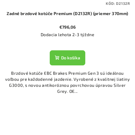
KÓD:
D2132R
Zadné brzdové kotúče Premium (D2132R) (priemer 370mm)
€796,06
Dodacia lehota 2-3 týždne
Do košíka
Brzdové kotúče EBC Brakes Premium Gen 3 sú ideálnou
voľbou pre každodenné jazdenie. Vyrobené z kvalitnej liatiny
G3000, s novou antikoróznou povrchovou úpravou Silver
Grey. OE...