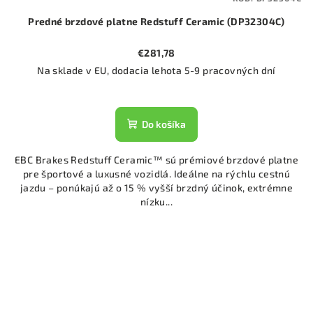
Predné brzdové platne Redstuff Ceramic (DP32304C)
€281,78
Na sklade v EU, dodacia lehota 5-9 pracovných dní
Do košíka
EBC Brakes Redstuff Ceramic™ sú prémiové brzdové platne
pre športové a luxusné vozidlá. Ideálne na rýchlu cestnú
jazdu – ponúkajú až o 15 % vyšší brzdný účinok, extrémne
nízku...