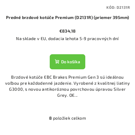
KÓD:
D2131R
Predné brzdové kotúče Premium (D2131R) (priemer 395mm)
€834,18
Na sklade v EU, dodacia lehota 5-9 pracovných dní
Do košíka
Brzdové kotúče EBC Brakes Premium Gen 3 sú ideálnou
voľbou pre každodenné jazdenie. Vyrobené z kvalitnej liatiny
G3000, s novou antikoróznou povrchovou úpravou Silver
Grey. OE...
8
položiek celkom
O
v
l