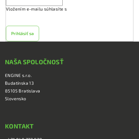
Vložením e-mailu súhlasíte s
podmienkami ochrany
osobných údajov
Prihlásiť sa
Z
á
NAŠA SPOLOČNOSŤ
p
ä
ENGINE s.r.o.
t
Budatínska 13
i
85105 Bratislava
e
Slovensko
KONTAKT