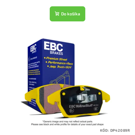
Do košíka
KÓD:
DP42089R