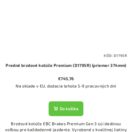
KÓD:
D1795R
Predné brzdové kotúče Premium (D1795R) (priemer 374mm)
€745,76
Na sklade v EU, dodacia lehota 5-9 pracovných dní
Do košíka
Brzdové kotúče EBC Brakes Premium Gen 3 sú ideálnou
voľbou pre každodenné jazdenie. Vyrobené z kvalitnej liatiny