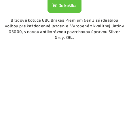
Do košíka
Brzdové kotúče EBC Brakes Premium Gen 3 sú ideálnou
voľbou pre každodenné jazdenie. Vyrobené z kvalitnej liatiny
G3000, s novou antikoróznou povrchovou úpravou Silver
Grey. OE...