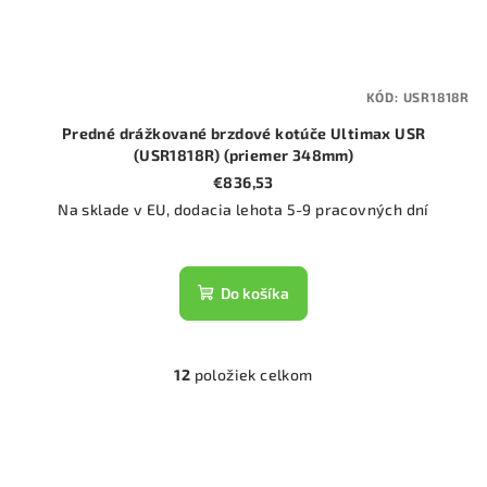
KÓD:
USR1818R
Predné drážkované brzdové kotúče Ultimax USR
(USR1818R) (priemer 348mm)
€836,53
Na sklade v EU, dodacia lehota 5-9 pracovných dní
Do košíka
12
položiek celkom
O
v
l
á
d