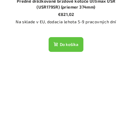
Predné drážkované brzdové kotúče Ultimax USR
(USR1795R) (priemer 374mm)
€821,02
Na sklade v EU, dodacia lehota 5-9 pracovných dní
Do košíka