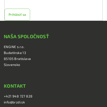
osobných údajov
Prihlásiť sa
Z
á
NAŠA SPOLOČNOSŤ
p
ä
ENGINE s.r.o.
t
Budatínska 13
i
85105 Bratislava
e
Slovensko
KONTAKT
+421 948 727 828
info@brzdi.sk