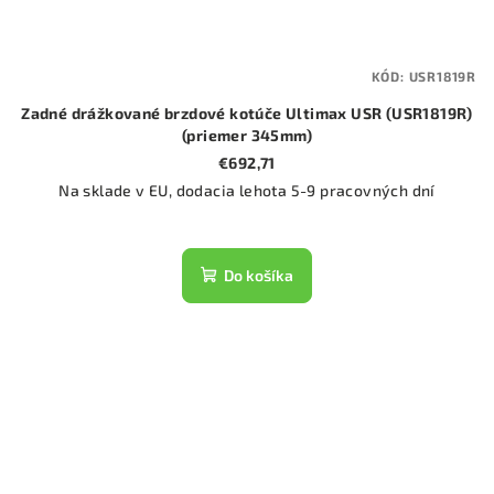
KÓD:
USR1819R
Zadné drážkované brzdové kotúče Ultimax USR (USR1819R)
(priemer 345mm)
€692,71
Na sklade v EU, dodacia lehota 5-9 pracovných dní
Do košíka