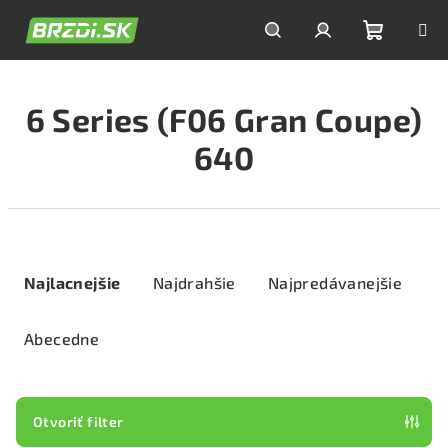
Prejsť
na
obsah
Nákupn
Hľadať
Prihlásenie
6 Series (F06 Gran Coupe)
košík
640
R
a
Najlacnejšie
Najdrahšie
Najpredávanejšie
d
e
Abecedne
n
i
e
Otvoriť filter