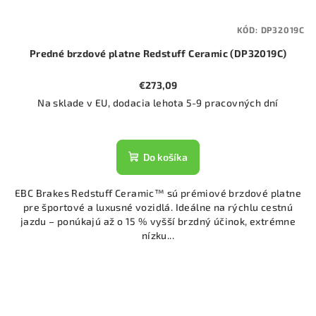
KÓD:
DP32019C
Predné brzdové platne Redstuff Ceramic (DP32019C)
€273,09
Na sklade v EU, dodacia lehota 5-9 pracovných dní
Do košíka
EBC Brakes Redstuff Ceramic™ sú prémiové brzdové platne
pre športové a luxusné vozidlá. Ideálne na rýchlu cestnú
jazdu – ponúkajú až o 15 % vyšší brzdný účinok, extrémne
nízku...