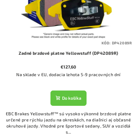
KÓD:
DP42089R
Zadné brzdové platne Yellowstuff (DP42089R)
€127,60
Na sklade v EU, dodacia lehota 5-9 pracovných dní
Do košíka
EBC Brakes Yellowstuff™ sú vysoko výkonné brzdové platne
určené pre rýchlu jazdu na okreskách, na diaľnici aj občasné
okruhové jazdy. Vhodné pre športové sedany, SUV a vozidlá
s...