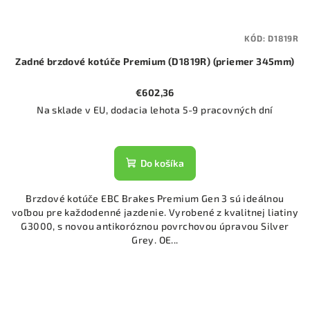
KÓD:
D1819R
Zadné brzdové kotúče Premium (D1819R) (priemer 345mm)
€602,36
Na sklade v EU, dodacia lehota 5-9 pracovných dní
Do košíka
Brzdové kotúče EBC Brakes Premium Gen 3 sú ideálnou
voľbou pre každodenné jazdenie. Vyrobené z kvalitnej liatiny
G3000, s novou antikoróznou povrchovou úpravou Silver
Grey. OE...