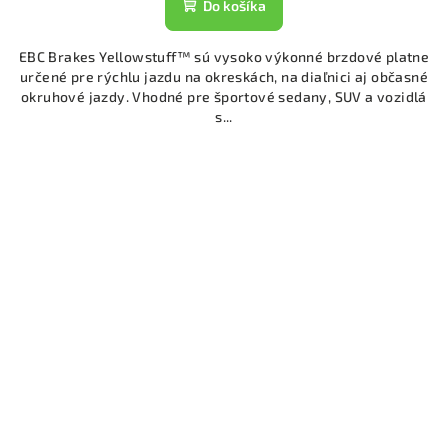
Do košíka
EBC Brakes Yellowstuff™ sú vysoko výkonné brzdové platne
určené pre rýchlu jazdu na okreskách, na diaľnici aj občasné
okruhové jazdy. Vhodné pre športové sedany, SUV a vozidlá
s...