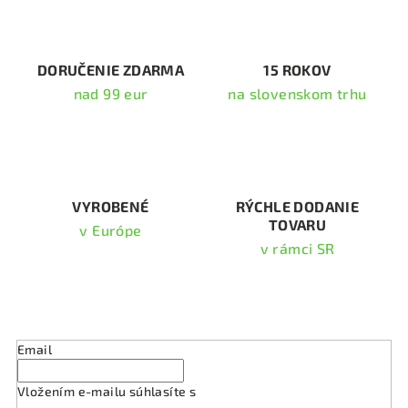
a
c
i
DORUČENIE ZDARMA
15 ROKOV
e
nad 99 eur
na slovenskom trhu
p
r
v
k
y
v
VYROBENÉ
RÝCHLE DODANIE
TOVARU
ý
v Európe
p
v rámci SR
i
s
Odoberať newsletter
u
Email
Vložením e-mailu súhlasíte s
podmienkami ochrany