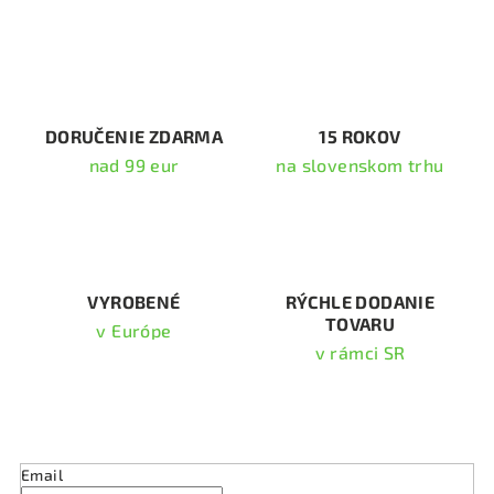
á
d
a
c
i
DORUČENIE ZDARMA
15 ROKOV
e
nad 99 eur
na slovenskom trhu
p
r
v
k
y
v
VYROBENÉ
RÝCHLE DODANIE
TOVARU
ý
v Európe
p
v rámci SR
i
s
Odoberať newsletter
u
Email