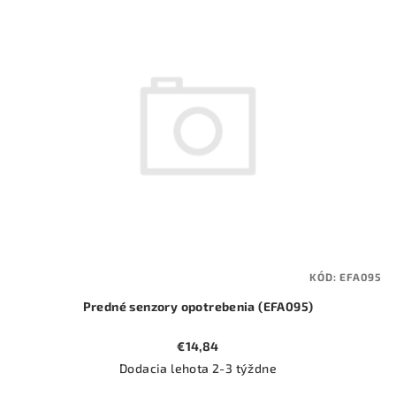
ý
o
p
d
i
u
s
k
p
t
r
o
o
v
d
u
k
t
KÓD:
EFA095
o
Predné senzory opotrebenia (EFA095)
v
€14,84
Dodacia lehota 2-3 týždne