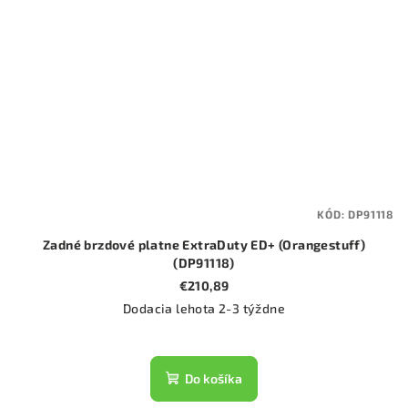
KÓD:
DP91118
Zadné brzdové platne ExtraDuty ED+ (Orangestuff)
(DP91118)
€210,89
Dodacia lehota 2-3 týždne
Do košíka