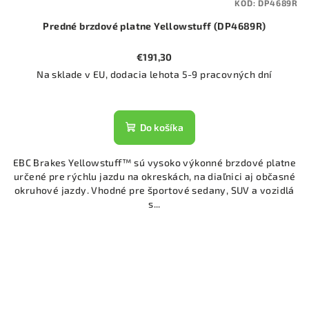
KÓD:
DP4689R
Predné brzdové platne Yellowstuff (DP4689R)
€191,30
Na sklade v EU, dodacia lehota 5-9 pracovných dní
Do košíka
EBC Brakes Yellowstuff™ sú vysoko výkonné brzdové platne
určené pre rýchlu jazdu na okreskách, na diaľnici aj občasné
okruhové jazdy. Vhodné pre športové sedany, SUV a vozidlá
s...