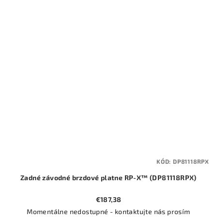
KÓD:
DP81118RPX
Zadné závodné brzdové platne RP-X™ (DP81118RPX)
€187,38
Momentálne nedostupné - kontaktujte nás prosím