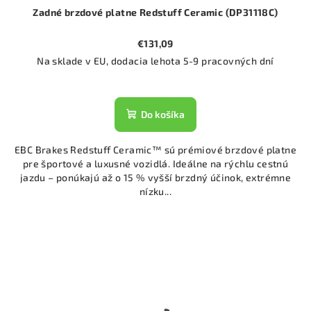
Zadné brzdové platne Redstuff Ceramic (DP31118C)
€131,09
Na sklade v EU, dodacia lehota 5-9 pracovných dní
Do košíka
EBC Brakes Redstuff Ceramic™ sú prémiové brzdové platne
pre športové a luxusné vozidlá. Ideálne na rýchlu cestnú
jazdu – ponúkajú až o 15 % vyšší brzdný účinok, extrémne
nízku...