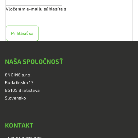
Vložením e-mailu súhlasíte s
podmienkami ochrany
osobných údajov
Prihlásiť sa
Z
á
NAŠA SPOLOČNOSŤ
p
ä
ENGINE s.r.o.
t
Budatínska 13
i
85105 Bratislava
e
Slovensko
KONTAKT