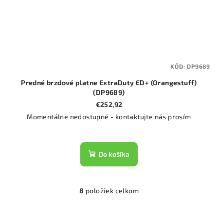
KÓD:
DP9689
Predné brzdové platne ExtraDuty ED+ (Orangestuff)
(DP9689)
€252,92
Momentálne nedostupné - kontaktujte nás prosím
Do košíka
8
položiek celkom
O
v
l