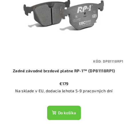
KÓD:
DP81118RP1
Zadné závodné brzdové platne RP-1™ (DP81118RP1)
€179
Na sklade v EU, dodacia lehota 5-9 pracovných dní
Do košíka