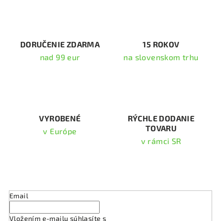
d
a
c
i
DORUČENIE ZDARMA
15 ROKOV
e
nad 99 eur
na slovenskom trhu
p
r
v
k
y
v
VYROBENÉ
RÝCHLE DODANIE
TOVARU
ý
v Európe
p
v rámci SR
i
s
Odoberať newsletter
u
Email
Vložením e-mailu súhlasíte s
podmienkami ochrany