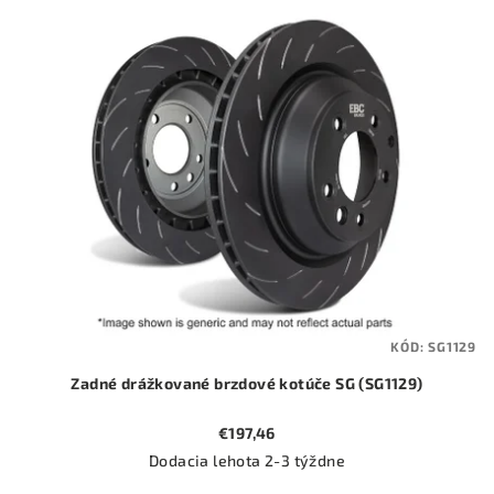
ý
o
p
d
i
u
s
k
p
t
r
o
o
v
d
u
k
t
KÓD:
SG1129
o
Zadné drážkované brzdové kotúče SG (SG1129)
v
€197,46
Dodacia lehota 2-3 týždne