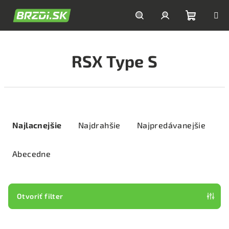
Prejsť
na
obsah
Nákupn
Hľadať
Prihlásenie
RSX Type S
košík
R
a
Najlacnejšie
Najdrahšie
Najpredávanejšie
d
e
Abecedne
n
i
e
Otvoriť filter
p
V
r