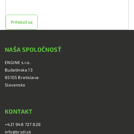
osobných údajov
Prihlásiť sa
Z
á
NAŠA SPOLOČNOSŤ
p
ä
ENGINE s.r.o.
t
Budatínska 13
i
85105 Bratislava
e
Slovensko
KONTAKT
+421 948 727 828
info@brzdi.sk