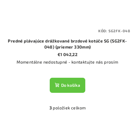
KÓD:
SG2FK-048
Predné plávajúce drážkované brzdové kotúče SG (SG2FK-
048) (priemer 330mm)
€1 042,22
Momentálne nedostupné - kontaktujte nás prosím
Do košíka
3
položiek celkom
O
v
l
á