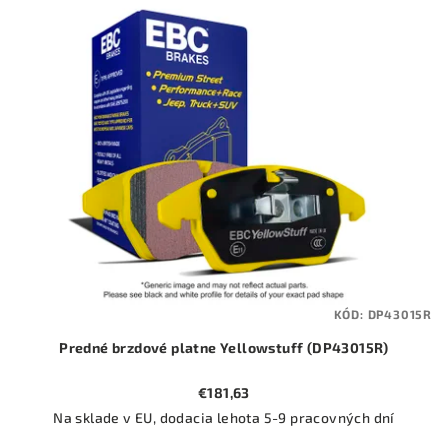
ý
o
p
d
i
u
s
k
p
t
r
o
o
v
d
u
k
t
KÓD:
DP43015R
o
Predné brzdové platne Yellowstuff (DP43015R)
v
€181,63
Na sklade v EU, dodacia lehota 5-9 pracovných dní