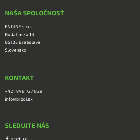
á
NAŠA SPOLOČNOSŤ
p
ä
ENGINE s.r.o.
t
Budatínska 13
i
85105 Bratislava
e
Slovensko
KONTAKT
+421 948 727 828
info@brzdi.sk
SLEDUJTE NÁS
brzdi.sk