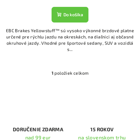
Do košíka
EBC Brakes Yellowstuff™ sú vysoko výkonné brzdové platne
určené pre rýchlu jazdu na okreskách, na diaľnici aj občasné
okruhové jazdy. Vhodné pre športové sedany, SUV a vozidlá
s...
1
položiek celkom
O
v
l
á
d
a
c
i
DORUČENIE ZDARMA
15 ROKOV
e
nad 99 eur
na slovenskom trhu