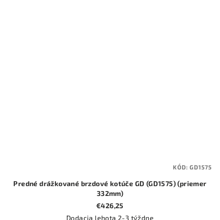
KÓD:
GD1575
Predné drážkované brzdové kotúče GD (GD1575) (priemer
332mm)
€426,25
Dodacia lehota 2-3 týždne