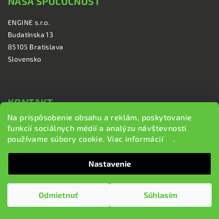
NAŠA SPOLOČNOSŤ
p
ä
ENGINE s.r.o.
t
Budatínska 13
i
85105 Bratislava
e
Slovensko
KONTAKT
Na prispôsobenie obsahu a reklám, poskytovanie
+421 948 727 828
funkcií sociálnych médií a analýzu návštevnosti
info@brzdi.sk
používame súbory cookie. Viac informácií
tu
.
Nastavenie
SLEDUJTE NÁS
Odmietnuť
Súhlasím
brzdi.sk
brzdi.sk