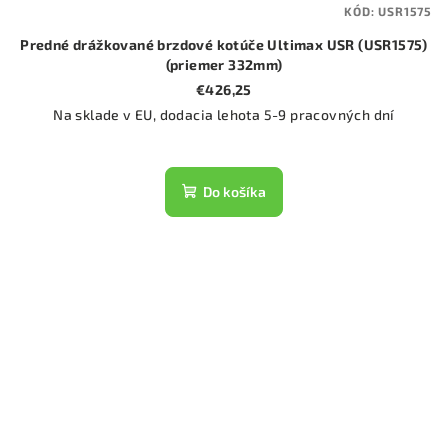
KÓD:
USR1575
Predné drážkované brzdové kotúče Ultimax USR (USR1575)
(priemer 332mm)
€426,25
Na sklade v EU, dodacia lehota 5-9 pracovných dní
Do košíka