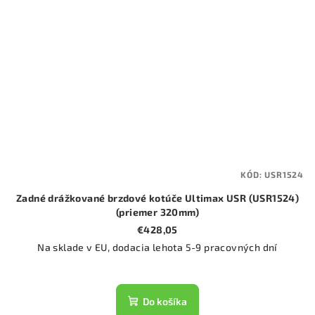
KÓD:
USR1524
Zadné drážkované brzdové kotúče Ultimax USR (USR1524)
(priemer 320mm)
€428,05
Na sklade v EU, dodacia lehota 5-9 pracovných dní
Do košíka