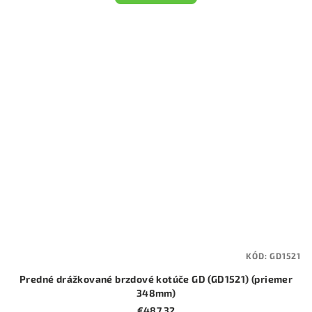
KÓD:
GD1521
Predné drážkované brzdové kotúče GD (GD1521) (priemer
348mm)
€487,32