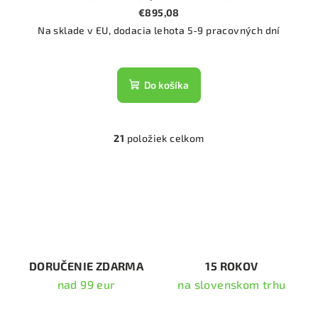
€895,08
Na sklade v EU, dodacia lehota 5-9 pracovných dní
Do košíka
21
položiek celkom
O
v
l
á
d
a
c
i
DORUČENIE ZDARMA
15 ROKOV
e
nad 99 eur
na slovenskom trhu
p
r