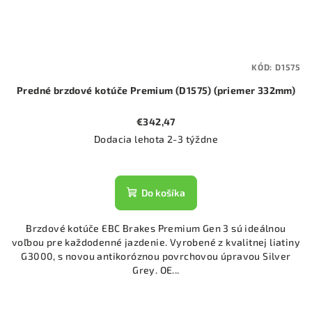
KÓD:
D1575
Predné brzdové kotúče Premium (D1575) (priemer 332mm)
€342,47
Dodacia lehota 2-3 týždne
Do košíka
Brzdové kotúče EBC Brakes Premium Gen 3 sú ideálnou
voľbou pre každodenné jazdenie. Vyrobené z kvalitnej liatiny
G3000, s novou antikoróznou povrchovou úpravou Silver
Grey. OE...