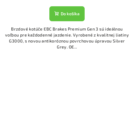
Do košíka
Brzdové kotúče EBC Brakes Premium Gen 3 sú ideálnou
voľbou pre každodenné jazdenie. Vyrobené z kvalitnej liatiny
G3000, s novou antikoróznou povrchovou úpravou Silver
Grey. OE...