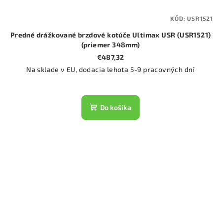
KÓD:
USR1521
Predné drážkované brzdové kotúče Ultimax USR (USR1521)
(priemer 348mm)
€487,32
Na sklade v EU, dodacia lehota 5-9 pracovných dní
Do košíka