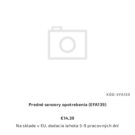
ý
o
p
d
i
u
s
k
p
t
r
o
o
v
d
u
k
t
KÓD:
EFA139
o
Predné senzory opotrebenia (EFA139)
v
€14,39
Na sklade v EU, dodacia lehota 5-9 pracovných dní