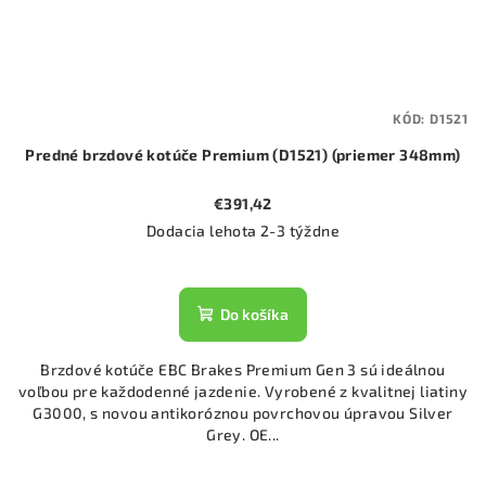
KÓD:
D1521
Predné brzdové kotúče Premium (D1521) (priemer 348mm)
€391,42
Dodacia lehota 2-3 týždne
Do košíka
Brzdové kotúče EBC Brakes Premium Gen 3 sú ideálnou
voľbou pre každodenné jazdenie. Vyrobené z kvalitnej liatiny
G3000, s novou antikoróznou povrchovou úpravou Silver
Grey. OE...