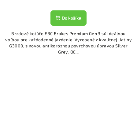
Do košíka
Brzdové kotúče EBC Brakes Premium Gen 3 sú ideálnou
voľbou pre každodenné jazdenie. Vyrobené z kvalitnej liatiny
G3000, s novou antikoróznou povrchovou úpravou Silver
Grey. OE...