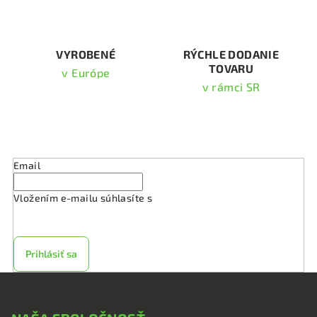
v
k
y
v
VYROBENÉ
RÝCHLE DODANIE
TOVARU
ý
v Európe
p
v rámci SR
i
s
Odoberať newsletter
u
Email
Vložením e-mailu súhlasíte s
podmienkami ochrany
osobných údajov
Prihlásiť sa
Z
á