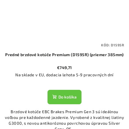
KÓD:
D1595R
Predné brzdové kotúče Premium (D1595R) (priemer 385mm)
€749,71
Na sklade v EU, dodacia lehota 5-9 pracovných dní
Do košíka
Brzdové kotúče EBC Brakes Premium Gen 3 sú ideálnou
voľbou pre každodenné jazdenie. Vyrobené z kvalitnej liatiny
G3000, s novou antikoróznou povrchovou úpravou Silver
Grey. OE...