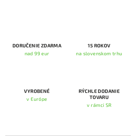
v
l
á
d
a
c
i
DORUČENIE ZDARMA
15 ROKOV
e
nad 99 eur
na slovenskom trhu
p
r
v
k
y
v
VYROBENÉ
RÝCHLE DODANIE
TOVARU
ý
v Európe
p
v rámci SR
i
s
Odoberať newsletter
u