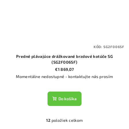
KÓD:
SG2F006SF
Predné plávajúce drážkované brzdové kotúče SG
(SG2F006SF)
€1 869,07
Momentálne nedostupné - kontaktujte nás prosím
Do košíka
12
položiek celkom
O