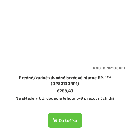
KÓD:
DP82130RP1
Predné/zadné závodné brzdové platne RP-1™
(DP82130RP1)
€289,43
Na sklade v EU, dodacia lehota 5-9 pracovných dní
Do košíka