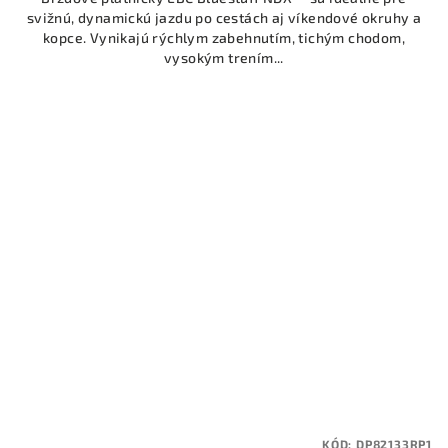
svižnú, dynamickú jazdu po cestách aj víkendové okruhy a
kopce. Vynikajú rýchlym zabehnutím, tichým chodom,
vysokým trením...
KÓD:
DP82133RP1