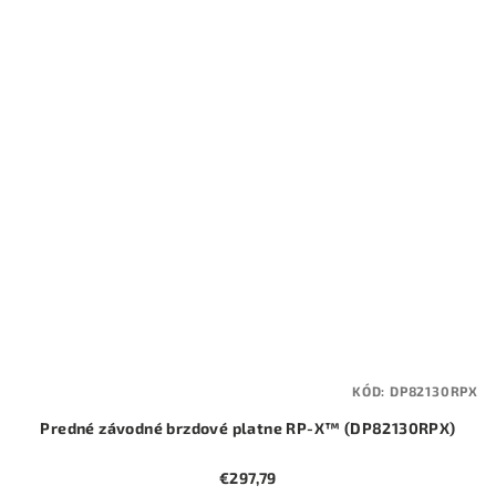
KÓD:
DP82130RPX
Predné závodné brzdové platne RP-X™ (DP82130RPX)
€297,79