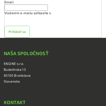
Email
Vložením e-mailu súhlasíte s
podmienkami ochrany
osobných údajov
Prihlásiť sa
Z
á
NAŠA SPOLOČNOSŤ
p
ä
ENGINE s.r.o.
t
Budatínska 13
i
85105 Bratislava
e
Slovensko
KONTAKT