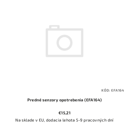
ý
o
p
d
i
u
s
k
p
t
r
o
o
v
d
u
k
t
KÓD:
EFA164
o
Predné senzory opotrebenia (EFA164)
v
€15,21
Na sklade v EU, dodacia lehota 5-9 pracovných dní