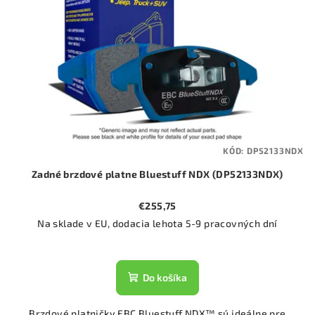
KÓD:
DP52133NDX
Zadné brzdové platne Bluestuff NDX (DP52133NDX)
€255,75
Na sklade v EU, dodacia lehota 5-9 pracovných dní
Do košíka
Brzdové platničky EBC Bluestuff NDX™ sú ideálne pre