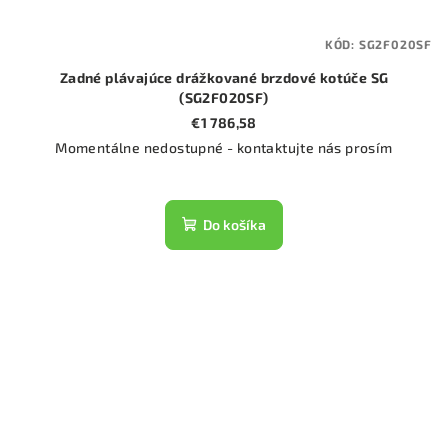
KÓD:
SG2F020SF
Zadné plávajúce drážkované brzdové kotúče SG
(SG2F020SF)
€1 786,58
Momentálne nedostupné - kontaktujte nás prosím
Do košíka