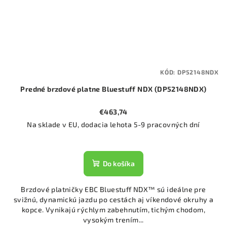
KÓD:
DP52148NDX
Predné brzdové platne Bluestuff NDX (DP52148NDX)
€463,74
Na sklade v EU, dodacia lehota 5-9 pracovných dní
Do košíka
Brzdové platničky EBC Bluestuff NDX™ sú ideálne pre
svižnú, dynamickú jazdu po cestách aj víkendové okruhy a
kopce. Vynikajú rýchlym zabehnutím, tichým chodom,
vysokým trením...