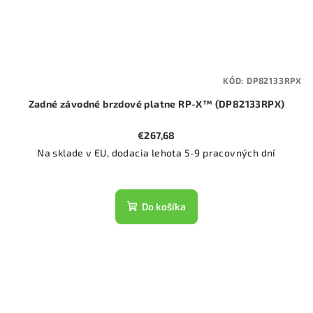
KÓD:
DP82133RPX
Zadné závodné brzdové platne RP-X™ (DP82133RPX)
€267,68
Na sklade v EU, dodacia lehota 5-9 pracovných dní
Do košíka