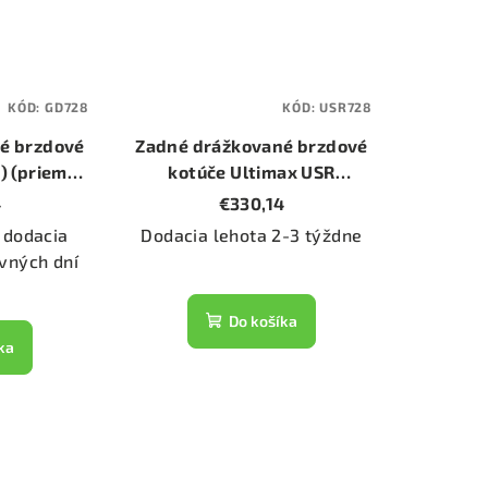
KÓD:
GD728
KÓD:
USR728
é brzdové
Zadné drážkované brzdové
) (priemer
kotúče Ultimax USR
)
(USR728) (priemer 266mm)
4
€330,14
 dodacia
Dodacia lehota 2-3 týždne
vných dní
Do košíka
ka