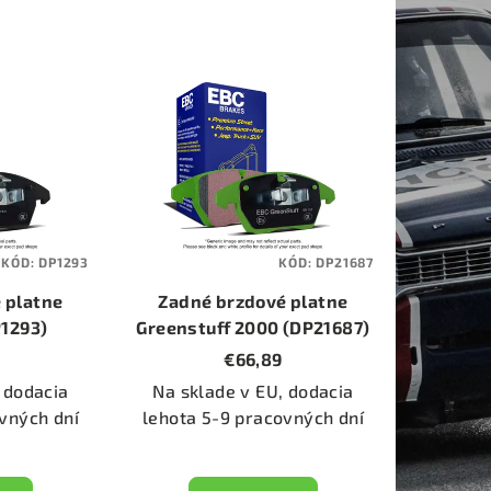
KÓD:
DP1293
KÓD:
DP21687
 platne
Zadné brzdové platne
P1293)
Greenstuff 2000 (DP21687)
€66,89
 dodacia
Na sklade v EU, dodacia
vných dní
lehota 5-9 pracovných dní