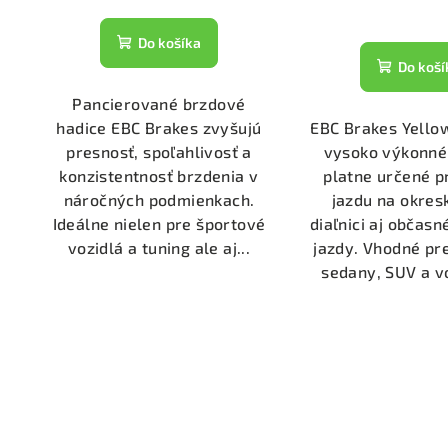
Do košíka
Do koší
Pancierované brzdové
hadice EBC Brakes zvyšujú
EBC Brakes Yello
presnosť, spoľahlivosť a
vysoko výkonné
konzistentnosť brzdenia v
platne určené p
náročných podmienkach.
jazdu na okres
Ideálne nielen pre športové
diaľnici aj občas
vozidlá a tuning ale aj...
jazdy. Vhodné pr
sedany, SUV a vo