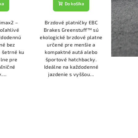
ka
Do košíka
timax2 –
Brzdové platničky EBC
poľahlivé
Brakes Greenstuff™ sú
aždodennú
ekologické brzdové platne
né bez
určené pre menšie a
 šetrné ku
kompaktné autá alebo
lne pre
športové hatchbacky.
aľničné
Ideálne na každodenné
...
jazdenie s vyššou...