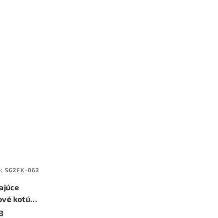
D:
SG2FK-062
ajúce
ové kotúče
 (priemer
3