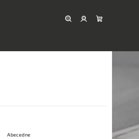
Hľadať
Prihlásenie
Nákupný
košík
Abecedne