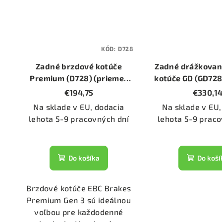
KÓD:
D728
Zadné brzdové kotúče
Zadné drážkovan
Premium (D728) (priemer
kotúče GD (GD728
266mm)
266mm
€194,75
€330,1
Na sklade v EU, dodacia
Na sklade v EU,
lehota 5-9 pracovných dní
lehota 5-9 praco
Do košíka
Do koší
Brzdové kotúče EBC Brakes
Premium Gen 3 sú ideálnou
voľbou pre každodenné