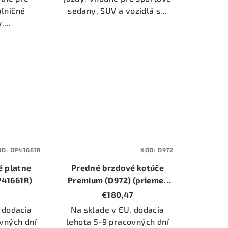
aľničné
sedany, SUV a vozidlá s...
...
ÓD:
DP41661R
KÓD:
D972
é platne
Predné brzdové kotúče
P41661R)
Premium (D972) (priemer
294mm)
€180,47
 dodacia
Na sklade v EU, dodacia
vných dní
lehota 5-9 pracovných dní