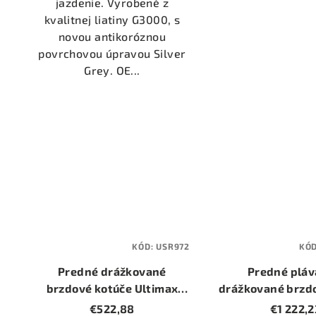
jazdenie. Vyrobené z
kvalitnej liatiny G3000, s
novou antikoróznou
povrchovou úpravou Silver
Grey. OE...
KÓD:
USR972
KÓ
Predné drážkované
Predné pláv
brzdové kotúče Ultimax
drážkované brzd
USR (USR972) (priemer
SG (SG2FK-062)
€522,88
€1 222,2