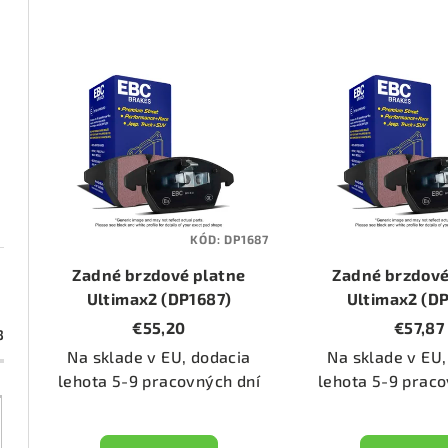
d
e
V
n
ý
i
p
e
i
p
s
KÓD:
DP1687
r
p
Zadné brzdové platne
Zadné brzdové
o
r
Ultimax2 (DP1687)
Ultimax2 (D
€55,20
€57,87
d
3
o
Na sklade v EU, dodacia
Na sklade v EU,
u
d
lehota 5-9 pracovných dní
lehota 5-9 praco
k
u