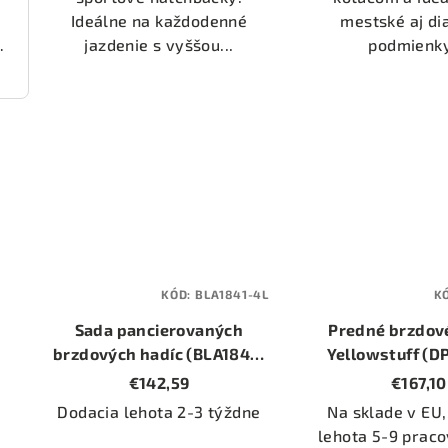
Ideálne na každodenné
mestské aj di
jazdenie s vyššou...
podmienky.
000 (DP22236)
KÓD:
BLA1841-4L
K
Sada pancierovaných
Predné brzdov
brzdových hadíc (BLA1841-
Yellowstuff (D
4L)
€142,59
€167,10
Dodacia lehota 2-3 týždne
Na sklade v EU,
lehota 5-9 praco