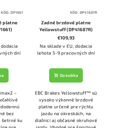
KÓD:
DP1661
KÓD:
DP41687R
é platne
Zadné brzdové platne
P1661)
Yellowstuff (DP41687R)
€109,93
 dodacia
Na sklade v EU, dodacia
vných dní
lehota 5-9 pracovných dní
ka
Do košíka
timax2 –
EBC Brakes Yellowstuff™ sú
poľahlivé
vysoko výkonné brzdové
aždodennú
platne určené pre rýchlu
né bez
jazdu na okreskách, na
 šetrné ku
diaľnici aj občasné okruhové
lne pre
jazdy. Vhodné pre športové