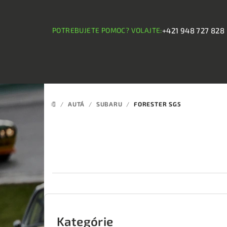
Prejsť
na
obsah
POTREBUJETE POMOC? VOLAJTE:
+421 948 727 828
/
AUTÁ
/
SUBARU
/
FORESTER SG5
DOMOV
B
o
Kategórie
Preskočiť