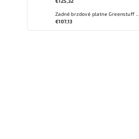
€125,32
Zadné brzdové platne Greenstuff 2
€107,13