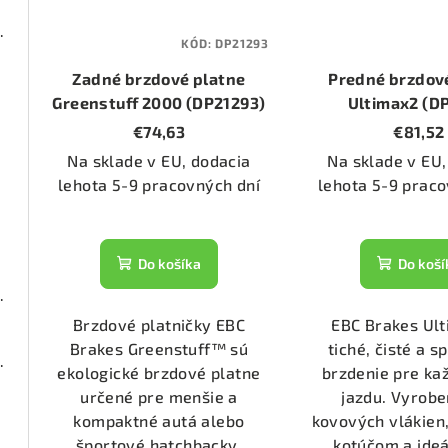
00 (DP21338/2)
KÓD:
DP21293
Zadné brzdové platne
Predné brzdov
1368)
Greenstuff 2000 (DP21293)
Ultimax2 (D
€74,63
€81,52
Na sklade v EU, dodacia
Na sklade v EU,
1553)
lehota 5-9 pracovných dní
lehota 5-9 praco
1911)
Do košíka
Do koší
000 (DP22053)
Brzdové platničky EBC
EBC Brakes Ul
Brakes Greenstuff™ sú
tiché, čisté a s
00 (DP21193/2)
ekologické brzdové platne
brzdenie pre k
určené pre menšie a
jazdu. Vyrobe
kompaktné autá alebo
kovových vlákien,
1153)
športové hatchbacky.
kotúčom a ideá