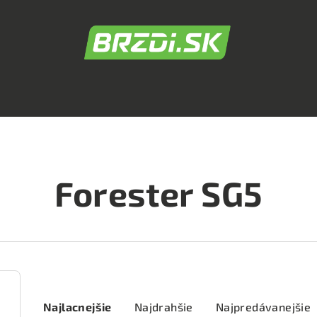
Forester SG5
R
Najlacnejšie
Najdrahšie
Najpredávanejšie
a