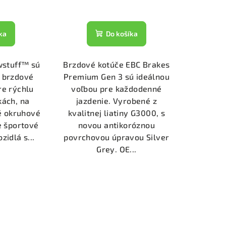
ka
Do košíka
wstuff™ sú
Brzdové kotúče EBC Brakes
 brzdové
Premium Gen 3 sú ideálnou
re rýchlu
voľbou pre každodenné
kách, na
jazdenie. Vyrobené z
né okruhové
kvalitnej liatiny G3000, s
e športové
novou antikoróznou
zidlá s...
povrchovou úpravou Silver
Grey. OE...