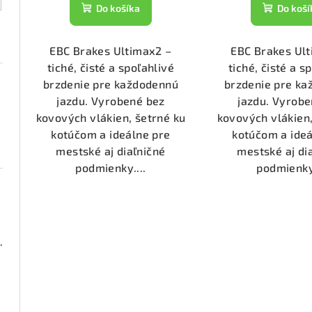
t
k
Do košíka
Do koší
o
t
v
EBC Brakes Ultimax2 –
EBC Brakes Ul
o
tiché, čisté a spoľahlivé
tiché, čisté a s
v
brzdenie pre každodennú
brzdenie pre k
jazdu. Vyrobené bez
jazdu. Vyrobe
kovových vlákien, šetrné ku
kovových vlákien,
kotúčom a ideálne pre
kotúčom a ideá
mestské aj diaľničné
mestské aj di
podmienky....
podmienky.
2000 (DP2673)
2955)