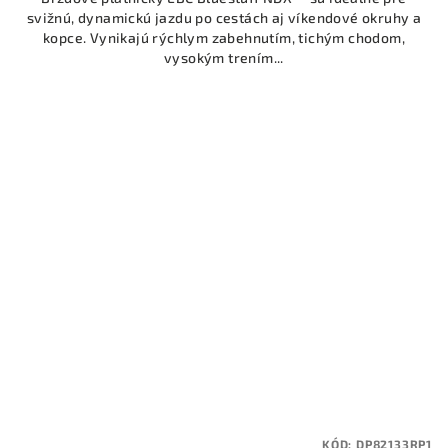
svižnú, dynamickú jazdu po cestách aj víkendové okruhy a
kopce. Vynikajú rýchlym zabehnutím, tichým chodom,
vysokým trením...
KÓD:
DP82133RP1