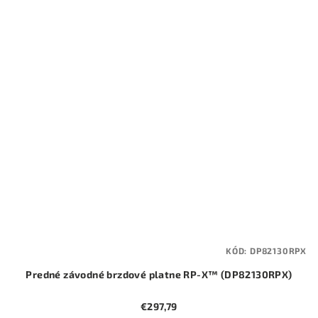
KÓD:
DP82130RPX
Predné závodné brzdové platne RP-X™ (DP82130RPX)
€297,79