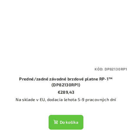
KÓD:
DP82130RP1
Predné/zadné závodné brzdové platne RP-1™
(DP82130RP1)
€289,43
Na sklade v EU, dodacia lehota 5-9 pracovných dní
Do košíka