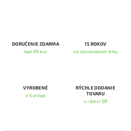
v
l
á
d
a
c
i
DORUČENIE ZDARMA
15 ROKOV
e
nad 99 eur
na slovenskom trhu
p
r
v
k
y
v
VYROBENÉ
RÝCHLE DODANIE
TOVARU
ý
v Európe
p
v rámci SR
i
s
Odoberať newsletter
u