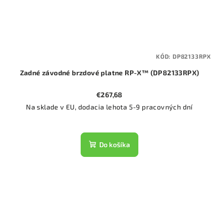
KÓD:
DP82133RPX
Zadné závodné brzdové platne RP-X™ (DP82133RPX)
€267,68
Na sklade v EU, dodacia lehota 5-9 pracovných dní
Do košíka