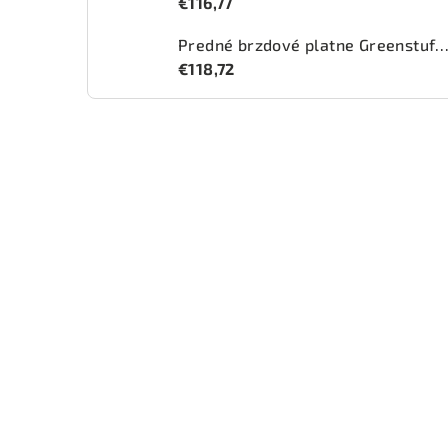
€116,77
Predné brzdové platne Greenstuff 2000 (DP2
€118,72