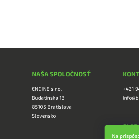
Z
á
NAŠA SPOLOČNOSŤ
KON
p
ä
ENGINE s.r.o.
+421 9
Budatínska 13
info@b
t
85105 Bratislava
i
Slovensko
e
SLED
Na prispôs