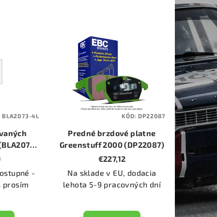
:
BLA2073-4L
KÓD:
DP22087
ovaných
Predné brzdové platne
 (BLA2073-
Greenstuff 2000 (DP22087)
9
€227,12
ostupné -
Na sklade v EU, dodacia
s prosím
lehota 5-9 pracovných dní