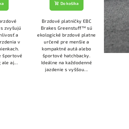
ka
Do košíka
brzdové
Brzdové platničky EBC
s zvyšujú
Brakes Greenstuff™ sú
hlivosť a
ekologické brzdové platne
rzdenia v
určené pre menšie a
ienkach.
kompaktné autá alebo
e športové
športové hatchbacky.
ale aj...
Ideálne na každodenné
jazdenie s vyššou...