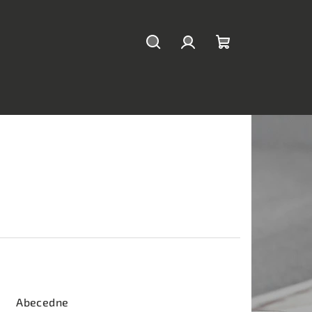
Hľadať
Prihlásenie
Nákupný
košík
Abecedne