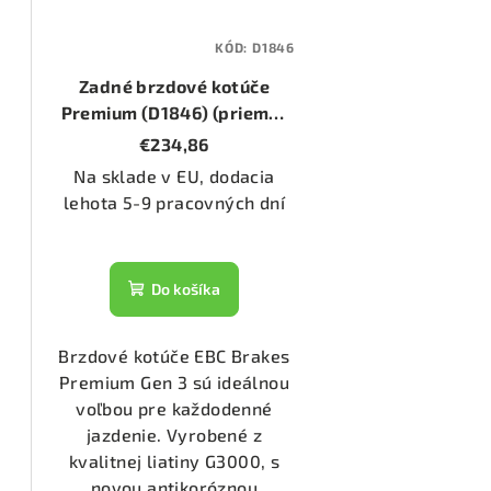
1344)
KÓD:
D1846
Zadné brzdové kotúče
2168)
Premium (D1846) (priemer
330mm)
€234,86
Na sklade v EU, dodacia
1206)
lehota 5-9 pracovných dní
1336)
Do košíka
1723)
Brzdové kotúče EBC Brakes
Premium Gen 3 sú ideálnou
31/2)
voľbou pre každodenné
jazdenie. Vyrobené z
kvalitnej liatiny G3000, s
53/2)
novou antikoróznou