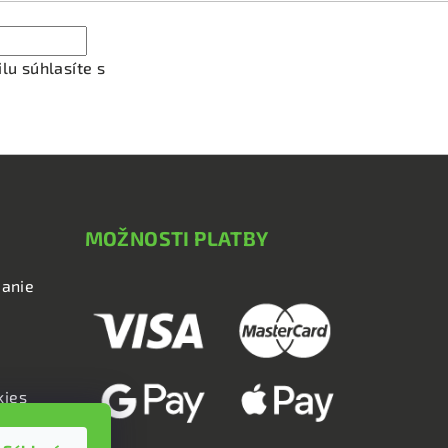
lu súhlasíte s
podmienkami ochrany osobných údajov
MOŽNOSTI PLATBY
anie
kies