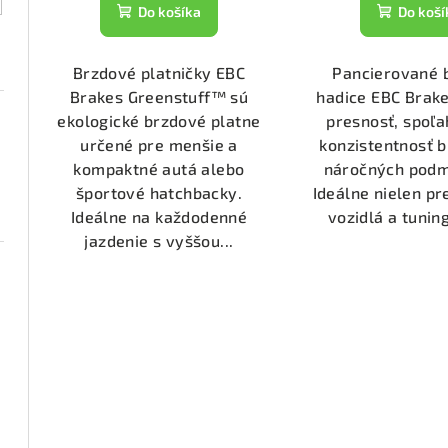
t
k
Do koší
Do košíka
o
t
Pancierované 
v
Brzdové platničky EBC
o
hadice EBC Brake
Brakes Greenstuff™ sú
v
presnosť, spoľa
ekologické brzdové platne
konzistentnosť b
určené pre menšie a
náročných podm
kompaktné autá alebo
Ideálne nielen pr
športové hatchbacky.
vozidlá a tuning 
Ideálne na každodenné
jazdenie s vyššou...
1074)