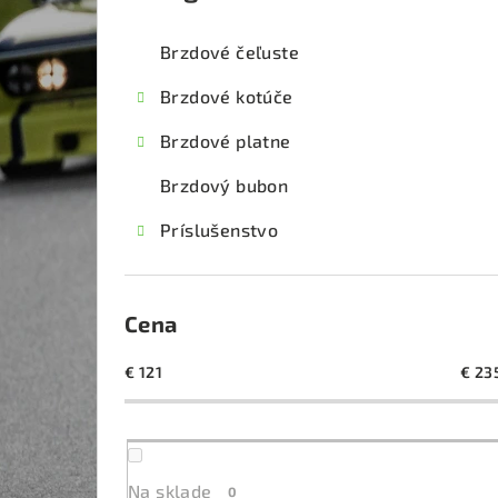
kategórie
č
Brzdové čeľuste
n
Brzdové kotúče
ý
Brzdové platne
p
Brzdový bubon
a
Príslušenstvo
n
e
l
Cena
€
121
€
23
Na sklade
0