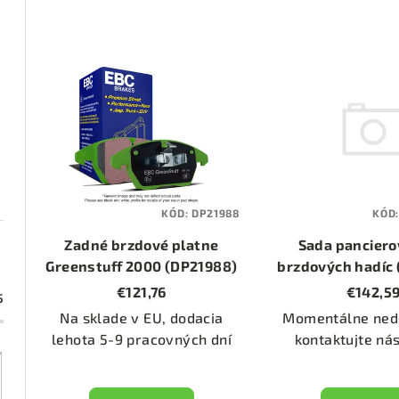
d
e
V
n
ý
i
p
e
i
p
s
KÓD
KÓD:
DP21988
r
p
Sada pancier
Zadné brzdové platne
o
brzdových hadíc
r
Greenstuff 2000 (DP21988)
4L)
€142,5
€121,76
d
5
o
Momentálne ned
Na sklade v EU, dodacia
u
d
kontaktujte ná
lehota 5-9 pracovných dní
k
u