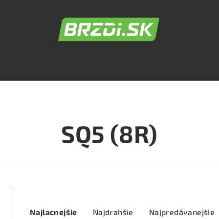
SQ5 (8R)
R
Najlacnejšie
Najdrahšie
Najpredávanejšie
a