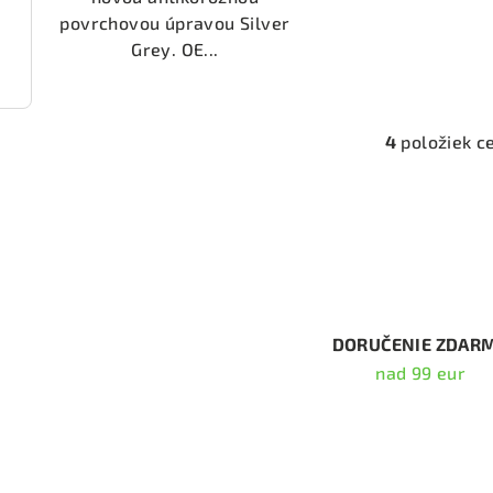
povrchovou úpravou Silver
Grey. OE...
2134)
4
položiek c
O
v
l
á
d
a
c
DORUČENIE ZDAR
i
nad 99 eur
e
p
Odober
r