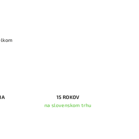
elkom
MA
15 ROKOV
na slovenskom trhu
ať newsletter