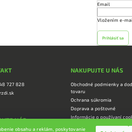
v
Email
k
y
Vložením e-mai
v
ý
Prihlásiť sa
p
i
s
u
TAKT
NAKUPUJTE U NÁS
48 727 828
Obchodné podmienky a dod
tovaru
rzdi.sk
Ochrana súkromia
Doprava a poštovné
Informácie o používaní coo
UJTE NÁS
obenie obsahu a reklám, poskytovanie