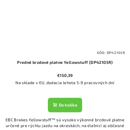
KÓD:
DP42105R
Predné brzdové platne Yellowstuff (DP42105R)
€150,39
Na sklade v EU, dodacia lehota 5-9 pracovných dní
Do košíka
EBC Brakes Yellowstuff™ sú vysoko výkonné brzdové platne
určené pre rýchlu jazdu na okreskách, na diaľnici aj občasné