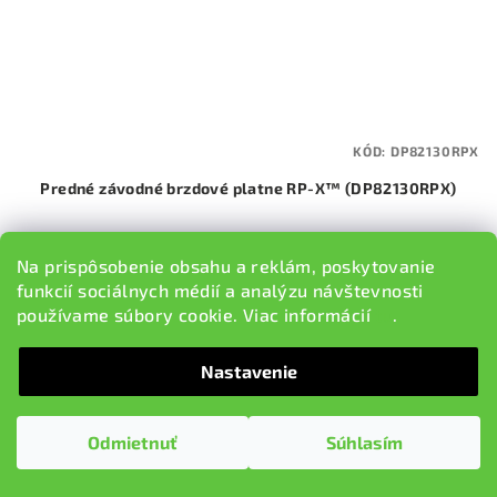
KÓD:
DP82130RPX
Predné závodné brzdové platne RP-X™ (DP82130RPX)
€297,79
Na prispôsobenie obsahu a reklám, poskytovanie
Na sklade v EU, dodacia lehota 5-9 pracovných dní
funkcií sociálnych médií a analýzu návštevnosti
používame súbory cookie. Viac informácií
tu
.
Do košíka
Nastavenie
Odmietnuť
Súhlasím