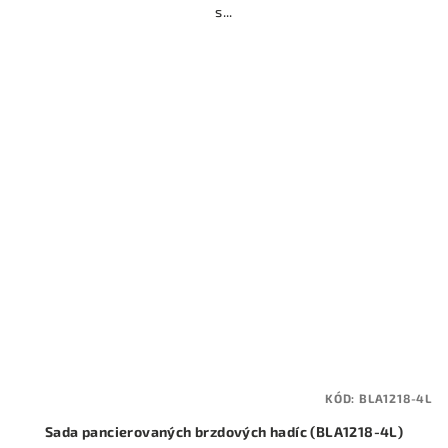
s...
KÓD:
BLA1218-4L
Sada pancierovaných brzdových hadíc (BLA1218-4L)