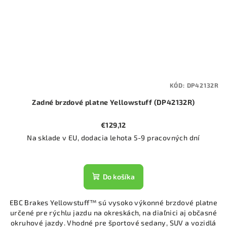
KÓD:
DP42132R
Zadné brzdové platne Yellowstuff (DP42132R)
€129,12
Na sklade v EU, dodacia lehota 5-9 pracovných dní
Do košíka
EBC Brakes Yellowstuff™ sú vysoko výkonné brzdové platne
určené pre rýchlu jazdu na okreskách, na diaľnici aj občasné
okruhové jazdy. Vhodné pre športové sedany, SUV a vozidlá