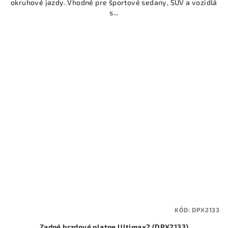
okruhové jazdy. Vhodné pre športové sedany, SUV a vozidlá
s...
KÓD:
DPX2133
Zadné brzdové platne Ultimax2 (DPX2133)