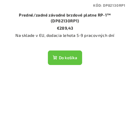
KÓD:
DP82130RP1
Predné/zadné závodné brzdové platne RP-1™
(DP82130RP1)
€289,43
Na sklade v EU, dodacia lehota 5-9 pracovných dní
Do košíka