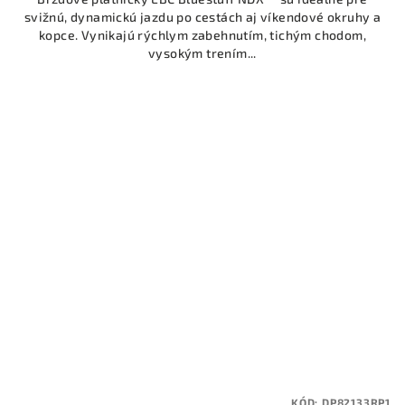
svižnú, dynamickú jazdu po cestách aj víkendové okruhy a
kopce. Vynikajú rýchlym zabehnutím, tichým chodom,
vysokým trením...
KÓD:
DP82133RP1