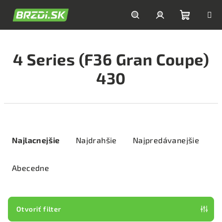
Prejsť
na
obsah
Nákupn
Hľadať
Prihlásenie
4 Series (F36 Gran Coupe)
košík
430
R
a
Najlacnejšie
Najdrahšie
Najpredávanejšie
d
e
Abecedne
n
i
e
Otvoriť filter