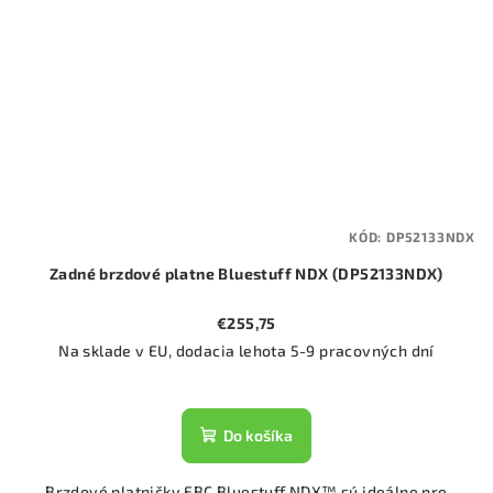
KÓD:
DP52133NDX
Zadné brzdové platne Bluestuff NDX (DP52133NDX)
€255,75
Na sklade v EU, dodacia lehota 5-9 pracovných dní
Do košíka
Brzdové platničky EBC Bluestuff NDX™ sú ideálne pre