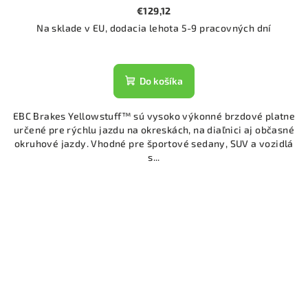
€129,12
Na sklade v EU, dodacia lehota 5-9 pracovných dní
Do košíka
EBC Brakes Yellowstuff™ sú vysoko výkonné brzdové platne
určené pre rýchlu jazdu na okreskách, na diaľnici aj občasné
okruhové jazdy. Vhodné pre športové sedany, SUV a vozidlá
s...