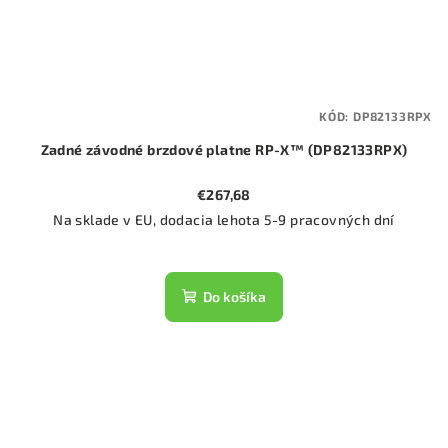
KÓD:
DP82133RPX
Zadné závodné brzdové platne RP-X™ (DP82133RPX)
€267,68
Na sklade v EU, dodacia lehota 5-9 pracovných dní
Do košíka