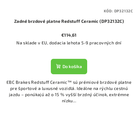
KÓD:
DP32132C
Zadné brzdové platne Redstuff Ceramic (DP32132C)
€114,61
Na sklade v EU, dodacia lehota 5-9 pracovných dní
Do košíka
EBC Brakes Redstuff Ceramic™ sú prémiové brzdové platne
pre športové a luxusné vozidlá. Ideálne na rýchlu cestnú
jazdu – ponúkajú až o 15 % vyšší brzdný účinok, extrémne
nízku...