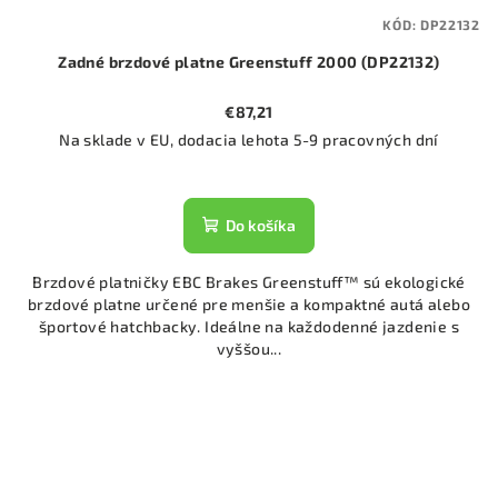
KÓD:
DP22132
Zadné brzdové platne Greenstuff 2000 (DP22132)
€87,21
Na sklade v EU, dodacia lehota 5-9 pracovných dní
Do košíka
Brzdové platničky EBC Brakes Greenstuff™ sú ekologické
brzdové platne určené pre menšie a kompaktné autá alebo
športové hatchbacky. Ideálne na každodenné jazdenie s
vyššou...