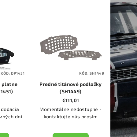
KÓD:
DP1451
KÓD:
SH1449
 platne
Predné titánové podložky
P1451)
(SH1449)
5
€111,01
 dodacia
Momentálne nedostupné -
vných dní
kontaktujte nás prosím