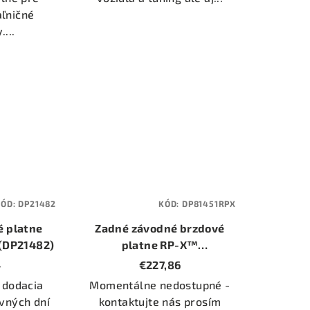
aľničné
...
KÓD:
DP21482
KÓD:
DP81451RPX
é platne
Zadné závodné brzdové
 (DP21482)
platne RP-X™
(DP81451RPX)
4
€227,86
 dodacia
Momentálne nedostupné -
vných dní
kontaktujte nás prosím