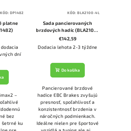
KÓD:
DP1482
KÓD:
BLA2100-4L
é platne
Sada pancierovaných
P1482)
brzdových hadíc (BLA2100-
4L)
7
€142,59
 dodacia
Dodacia lehota 2-3 týždne
vných dní
Do košíka
ka
Pancierované brzdové
timax2 –
hadice EBC Brakes zvyšujú
poľahlivé
presnosť, spoľahlivosť a
aždodennú
konzistentnosť brzdenia v
né bez
náročných podmienkach.
 šetrné ku
Ideálne nielen pre športové
lne pre
vozidlá a tuning ale aj...