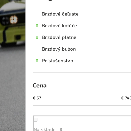
kategórie
č
Brzdové čeľuste
n
Brzdové kotúče
ý
Brzdové platne
p
Brzdový bubon
a
Príslušenstvo
n
e
l
Cena
€
57
€
74
Na sklade
0