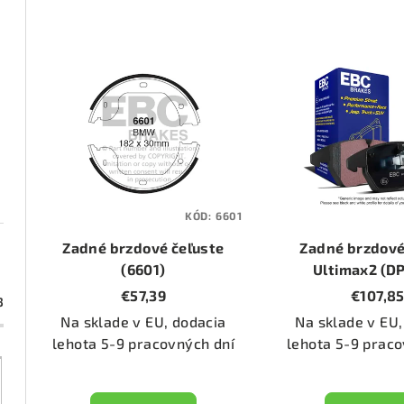
d
e
V
n
ý
i
p
e
i
p
s
KÓD:
6601
r
p
Zadné brzdové čeľuste
Zadné brzdové
o
r
(6601)
Ultimax2 (D
€57,39
€107,8
d
3
o
Na sklade v EU, dodacia
Na sklade v EU,
u
d
lehota 5-9 pracovných dní
lehota 5-9 praco
k
u