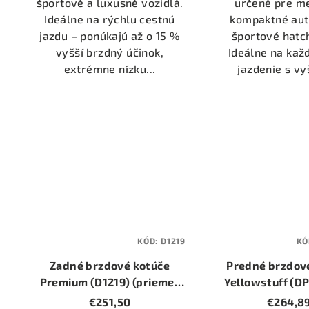
športové a luxusné vozidlá.
určené pre m
Ideálne na rýchlu cestnú
kompaktné aut
jazdu – ponúkajú až o 15 %
športové hatc
vyšší brzdný účinok,
Ideálne na ka
extrémne nízku...
jazdenie s vy
KÓD:
D1219
KÓ
Zadné brzdové kotúče
Predné brzdov
Premium (D1219) (priemer
Yellowstuff (D
345mm)
€251,50
€264,8