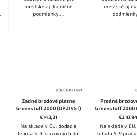
mestské aj diaľničné
mestské aj di
podmienky....
podmienky.
000 (DP22236)
KÓD:
DP21451
Zadné brzdové platne
Predné brzdov
Greenstuff 2000 (DP21451)
Greenstuff 2000
€143,31
€210,9
Na sklade v EU, dodacia
Na sklade v EU,
lehota 5-9 pracovných dní
lehota 5-9 praco