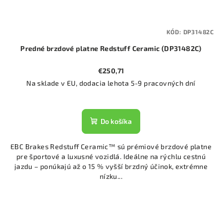
KÓD:
DP31482C
Predné brzdové platne Redstuff Ceramic (DP31482C)
€250,71
Na sklade v EU, dodacia lehota 5-9 pracovných dní
Do košíka
EBC Brakes Redstuff Ceramic™ sú prémiové brzdové platne
pre športové a luxusné vozidlá. Ideálne na rýchlu cestnú
jazdu – ponúkajú až o 15 % vyšší brzdný účinok, extrémne
nízku...