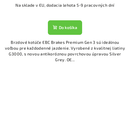
Na sklade v EU, dodacia lehota 5-9 pracovných dní
Do košíka
Brzdové kotúče EBC Brakes Premium Gen 3 sú ideálnou
voľbou pre každodenné jazdenie. Vyrobené z kvalitnej liatiny
G3000, s novou antikoróznou povrchovou úpravou Silver
Grey. OE...