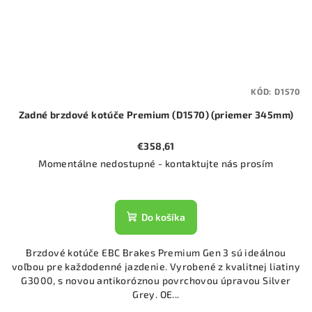
KÓD:
D1570
Zadné brzdové kotúče Premium (D1570) (priemer 345mm)
€358,61
Momentálne nedostupné - kontaktujte nás prosím
Do košíka
Brzdové kotúče EBC Brakes Premium Gen 3 sú ideálnou
voľbou pre každodenné jazdenie. Vyrobené z kvalitnej liatiny
G3000, s novou antikoróznou povrchovou úpravou Silver
Grey. OE...