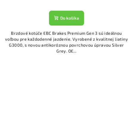
Do košíka
Brzdové kotúče EBC Brakes Premium Gen 3 sú ideálnou
voľbou pre každodenné jazdenie. Vyrobené z kvalitnej liatiny
G3000, s novou antikoróznou povrchovou úpravou Silver
Grey. OE...