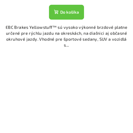
Do košíka
EBC Brakes Yellowstuff™ sú vysoko výkonné brzdové platne
určené pre rýchlu jazdu na okreskách, na diaľnici aj občasné
okruhové jazdy. Vhodné pre športové sedany, SUV a vozidlá
s...