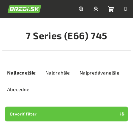
Prejsť
na
obsah
Nákupn
Hľadať
Prihlásenie
7 Series (E66) 745
košík
R
a
Najlacnejšie
Najdrahšie
Najpredávanejšie
d
e
Abecedne
n
i
e
Otvoriť filter
p
V
r