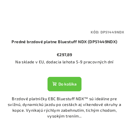
KÓD:
DP51449NDX
Predné brzdové platne Bluestuff NDX (DP51449NDX)
€297,89
Na sklade v EU, dodacia lehota 5-9 pracovných dní
Do košíka
Brzdové platničky EBC Bluestuff NDX™ sú ideálne pre
svižnú, dynamickú jazdu po cestách aj víkendové okruhy a
kopce. Vynikajú rýchlym zabehnutím, tichým chodom,
vysokým trením...