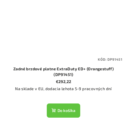
KÓD:
DP91451
Zadné brzdové platne ExtraDuty ED+ (Orangestuff)
(DP91451)
€292,22
Na sklade v EU, dodacia lehota 5-9 pracovných dní
Do košíka