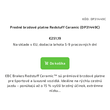
KÓD:
DP31449C
Predné brzdové platne Redstuff Ceramic (DP31449C)
€251,19
Na sklade v EU, dodacia lehota 5-9 pracovných dní
Do košíka
EBC Brakes Redstuff Ceramic™ sú prémiové brzdové platne
pre športové a luxusné vozidlá. Ideálne na rýchlu cestnú
jazdu – ponúkajú až o 15 % vyšší brzdný účinok, extrémne
nízku...