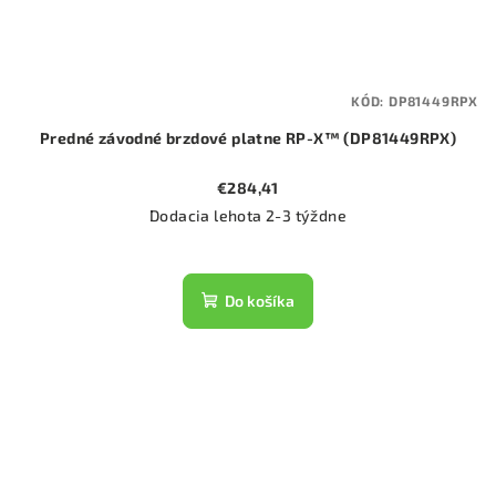
KÓD:
DP81449RPX
Predné závodné brzdové platne RP-X™ (DP81449RPX)
€284,41
Dodacia lehota 2-3 týždne
Do košíka