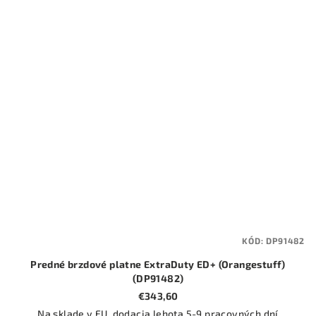
KÓD:
DP91482
Predné brzdové platne ExtraDuty ED+ (Orangestuff)
(DP91482)
€343,60
Na sklade v EU, dodacia lehota 5-9 pracovných dní