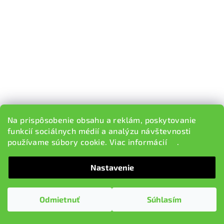
Na prispôsobenie obsahu a reklám, poskytovanie
funkcií sociálnych médií a analýzu návštevnosti
používame súbory cookie. Viac informácií
tu
.
Nastavenie
KÓD:
D1247
Odmietnuť
Súhlasím
Predné brzdové kotúče Premium (D1247) (priemer 374mm)