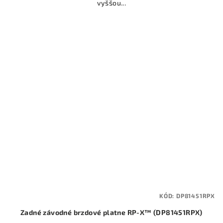
vyššou...
KÓD:
DP81451RPX
Zadné závodné brzdové platne RP-X™ (DP81451RPX)