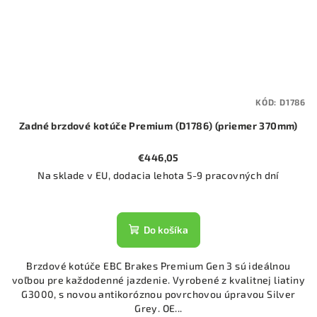
KÓD:
D1786
Zadné brzdové kotúče Premium (D1786) (priemer 370mm)
€446,05
Na sklade v EU, dodacia lehota 5-9 pracovných dní
Do košíka
Brzdové kotúče EBC Brakes Premium Gen 3 sú ideálnou
voľbou pre každodenné jazdenie. Vyrobené z kvalitnej liatiny
G3000, s novou antikoróznou povrchovou úpravou Silver
Grey. OE...