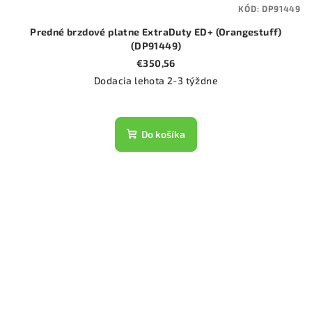
KÓD:
DP91449
Predné brzdové platne ExtraDuty ED+ (Orangestuff)
(DP91449)
€350,56
Dodacia lehota 2-3 týždne
Do košíka