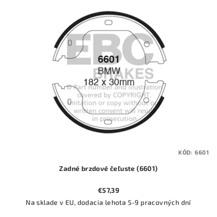
ý
o
p
d
i
u
s
k
p
t
r
o
o
v
d
u
k
t
KÓD:
6601
o
Zadné brzdové čeľuste (6601)
v
€57,39
Na sklade v EU, dodacia lehota 5-9 pracovných dní