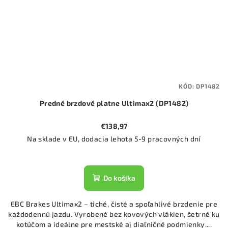
KÓD:
DP1482
Predné brzdové platne Ultimax2 (DP1482)
€138,97
Na sklade v EU, dodacia lehota 5-9 pracovných dní
Do košíka
EBC Brakes Ultimax2 – tiché, čisté a spoľahlivé brzdenie pre
každodennú jazdu. Vyrobené bez kovových vlákien, šetrné ku
kotúčom a ideálne pre mestské aj diaľničné podmienky....