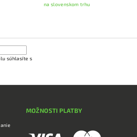
na slovenskom trhu
ať newsletter
lu súhlasíte s
podmienkami ochrany osobných údajov
MOŽNOSTI PLATBY
anie