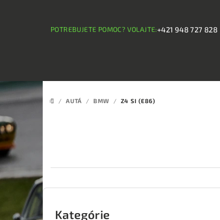
Prejsť
na
obsah
POTREBUJETE POMOC? VOLAJTE:
+421 948 727 828
/
AUTÁ
/
BMW
/
Z4 SI (E86)
DOMOV
B
o
Kategórie
Preskočiť