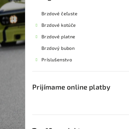
kategórie
č
Brzdové čeľuste
n
Brzdové kotúče
ý
Brzdové platne
p
Brzdový bubon
a
Príslušenstvo
n
e
l
Prijímame online platby