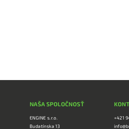
Z
á
NAŠA SPOLOČNOSŤ
KON
p
ä
ENGINE s.r.o.
+421 9
Budatínska 13
info@b