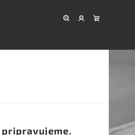
Hľadať
Prihlásenie
Nákupný
košík
 pripravujeme.