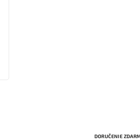
1074)
1133)
2800)
2225)
DORUČENIE ZDAR