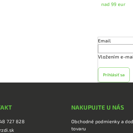
nad 99 eur
Odober
Email
Vložením e-mai
Prihlásiť sa
TAKT
NAKUPUJTE U NÁS
48 727 828
Obchodné podmienky a dod
tovaru
rzdi.sk