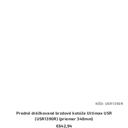
KÓD:
USR1390R
Predné drážkované brzdové kotúče Ultimax USR
(USR1390R) (priemer 348mm)
€642,94