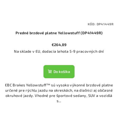
KÓD:
DP41449R
Predné brzdové platne Yellowstuff (DP41449R)
€264,89
Na sklade v EU, dodacia lehota 5-9 pracovných dní
Do košíka
EBC Brakes Yellowstuff™ sú vysoko výkonné brzdové platne
určené pre rýchlu jazdu na okreskách, na diaľnici aj občasné
okruhové jazdy. Vhodné pre športové sedany, SUV a vozidlá
s...