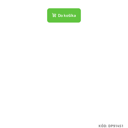
Do košíka
KÓD:
DP91451