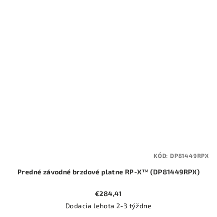
KÓD:
DP81449RPX
Predné závodné brzdové platne RP-X™ (DP81449RPX)
€284,41
Dodacia lehota 2-3 týždne