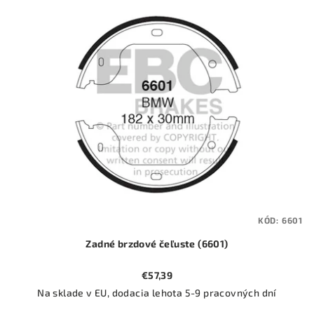
ý
o
p
d
i
u
s
k
p
t
r
o
o
v
d
u
k
t
KÓD:
6601
o
Zadné brzdové čeľuste (6601)
v
€57,39
Na sklade v EU, dodacia lehota 5-9 pracovných dní