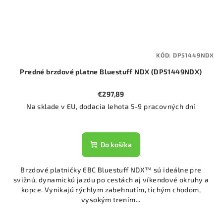
KÓD:
DP51449NDX
Predné brzdové platne Bluestuff NDX (DP51449NDX)
€297,89
Na sklade v EU, dodacia lehota 5-9 pracovných dní
Do košíka
Brzdové platničky EBC Bluestuff NDX™ sú ideálne pre
svižnú, dynamickú jazdu po cestách aj víkendové okruhy a
kopce. Vynikajú rýchlym zabehnutím, tichým chodom,
vysokým trením...