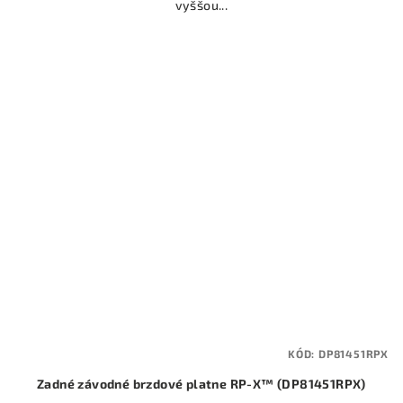
vyššou...
KÓD:
DP81451RPX
Zadné závodné brzdové platne RP-X™ (DP81451RPX)