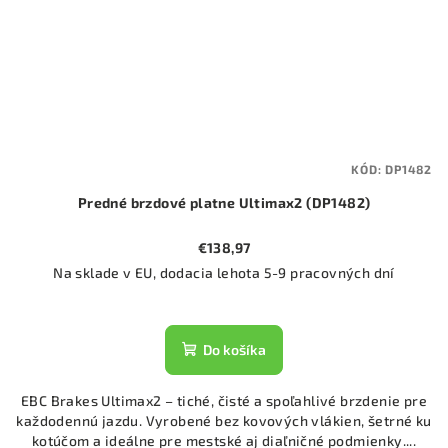
KÓD:
DP1482
Predné brzdové platne Ultimax2 (DP1482)
€138,97
Na sklade v EU, dodacia lehota 5-9 pracovných dní
Do košíka
EBC Brakes Ultimax2 – tiché, čisté a spoľahlivé brzdenie pre
každodennú jazdu. Vyrobené bez kovových vlákien, šetrné ku
kotúčom a ideálne pre mestské aj diaľničné podmienky....