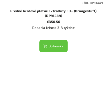
KÓD:
DP91449
Predné brzdové platne ExtraDuty ED+ (Orangestuff)
(DP91449)
€350,56
Dodacia lehota 2-3 týždne
Do košíka