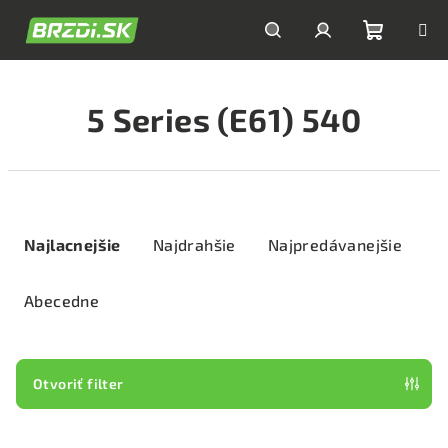
Prejsť
na
obsah
Nákupn
Hľadať
Prihlásenie
5 Series (E61) 540
košík
R
a
Najlacnejšie
Najdrahšie
Najpredávanejšie
d
e
Abecedne
n
i
e
Otvoriť filter
p
V
r