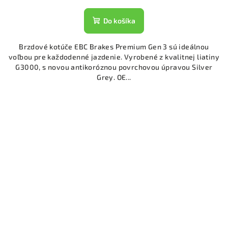
Do košíka
Brzdové kotúče EBC Brakes Premium Gen 3 sú ideálnou
voľbou pre každodenné jazdenie. Vyrobené z kvalitnej liatiny
G3000, s novou antikoróznou povrchovou úpravou Silver
Grey. OE...