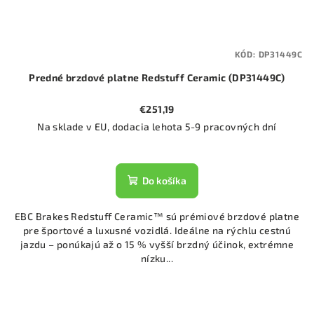
KÓD:
DP31449C
Predné brzdové platne Redstuff Ceramic (DP31449C)
€251,19
Na sklade v EU, dodacia lehota 5-9 pracovných dní
Do košíka
EBC Brakes Redstuff Ceramic™ sú prémiové brzdové platne
pre športové a luxusné vozidlá. Ideálne na rýchlu cestnú
jazdu – ponúkajú až o 15 % vyšší brzdný účinok, extrémne
nízku...