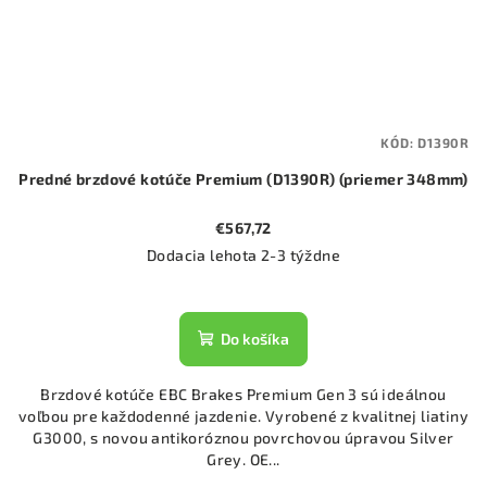
KÓD:
D1390R
Predné brzdové kotúče Premium (D1390R) (priemer 348mm)
€567,72
Dodacia lehota 2-3 týždne
Do košíka
Brzdové kotúče EBC Brakes Premium Gen 3 sú ideálnou
voľbou pre každodenné jazdenie. Vyrobené z kvalitnej liatiny
G3000, s novou antikoróznou povrchovou úpravou Silver
Grey. OE...