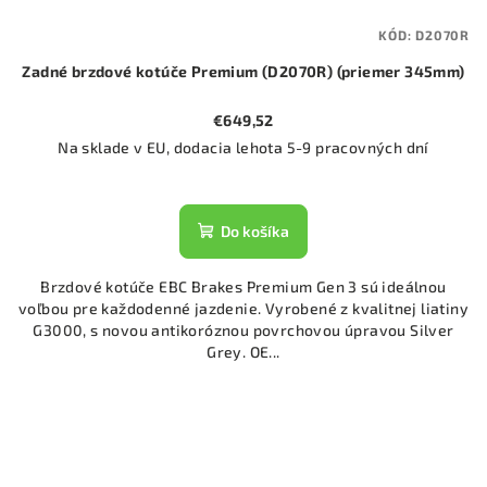
KÓD:
D2070R
Zadné brzdové kotúče Premium (D2070R) (priemer 345mm)
€649,52
Na sklade v EU, dodacia lehota 5-9 pracovných dní
Do košíka
Brzdové kotúče EBC Brakes Premium Gen 3 sú ideálnou
voľbou pre každodenné jazdenie. Vyrobené z kvalitnej liatiny
G3000, s novou antikoróznou povrchovou úpravou Silver
Grey. OE...