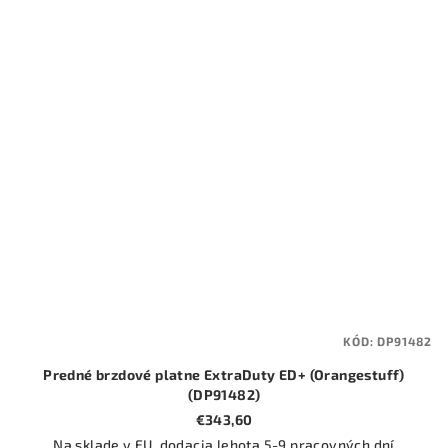
KÓD:
DP91482
Predné brzdové platne ExtraDuty ED+ (Orangestuff)
(DP91482)
€343,60
Na sklade v EU, dodacia lehota 5-9 pracovných dní