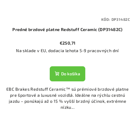
KÓD:
DP31482C
Predné brzdové platne Redstuff Ceramic (DP31482C)
€250,71
Na sklade v EU, dodacia lehota 5-9 pracovných dní
Do košíka
EBC Brakes Redstuff Ceramic™ sú prémiové brzdové platne
pre športové a luxusné vozidlá. Ideálne na rýchlu cestnú
jazdu – ponúkajú až o 15 % vyšší brzdný účinok, extrémne
nízku...