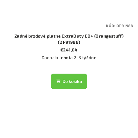
KÓD:
DP91988
Zadné brzdové platne ExtraDuty ED+ (Orangestuff)
(DP91988)
€241,04
Dodacia lehota 2-3 týždne
Do košíka