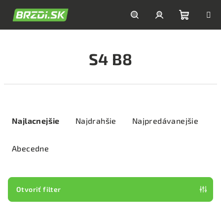
Prejsť
na
obsah
Nákupn
Hľadať
Prihlásenie
S4 B8
košík
R
a
Najlacnejšie
Najdrahšie
Najpredávanejšie
d
e
Abecedne
n
i
e
Otvoriť filter
p
V
r