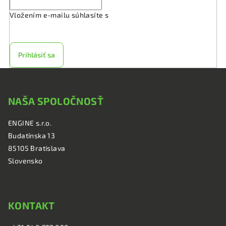
Vložením e-mailu súhlasíte s
podmienkami ochrany
osobných údajov
Prihlásiť sa
Z
á
NAŠA SPOLOČNOSŤ
p
ä
ENGINE s.r.o.
t
Budatínska 13
i
85105 Bratislava
e
Slovensko
KONTAKT