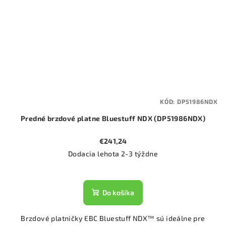
KÓD:
DP51986NDX
Predné brzdové platne Bluestuff NDX (DP51986NDX)
€241,24
Dodacia lehota 2-3 týždne
Do košíka
Brzdové platničky EBC Bluestuff NDX™ sú ideálne pre