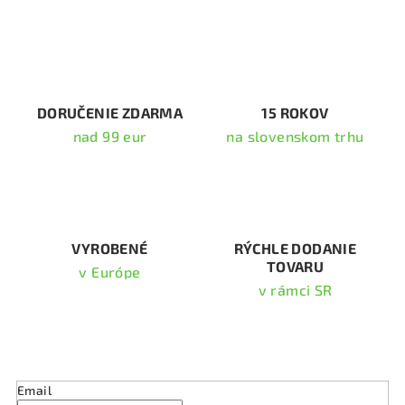
l
á
d
a
c
i
DORUČENIE ZDARMA
15 ROKOV
e
nad 99 eur
na slovenskom trhu
p
r
v
k
y
v
VYROBENÉ
RÝCHLE DODANIE
TOVARU
ý
v Európe
p
v rámci SR
i
s
Odoberať newsletter
u
Email