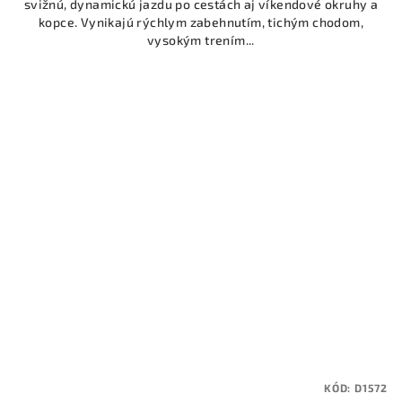
svižnú, dynamickú jazdu po cestách aj víkendové okruhy a
kopce. Vynikajú rýchlym zabehnutím, tichým chodom,
vysokým trením...
KÓD:
D1572