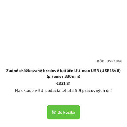
KÓD:
USR1846
Zadné drážkované brzdové kotúče Ultimax USR (USR1846)
(priemer 330mm)
€321,81
Na sklade v EU, dodacia lehota 5-9 pracovných dní
Do košíka