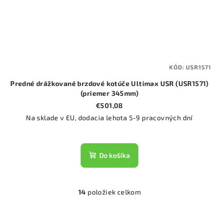
KÓD:
USR1571
Predné drážkované brzdové kotúče Ultimax USR (USR1571)
(priemer 345mm)
€501,08
Na sklade v EU, dodacia lehota 5-9 pracovných dní
Do košíka
14
položiek celkom
O
v