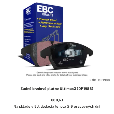
ý
o
p
d
i
u
s
k
p
t
r
o
o
v
d
u
k
t
KÓD:
DP1988
o
Zadné brzdové platne Ultimax2 (DP1988)
v
€80,63
Na sklade v EU, dodacia lehota 5-9 pracovných dní