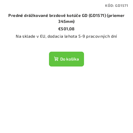
KÓD:
GD1571
Predné drážkované brzdové kotúče GD (GD1571) (priemer
345mm)
€501,08
Na sklade v EU, dodacia lehota 5-9 pracovných dní
Do košíka