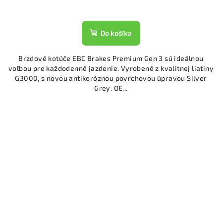
Do košíka
Brzdové kotúče EBC Brakes Premium Gen 3 sú ideálnou
voľbou pre každodenné jazdenie. Vyrobené z kvalitnej liatiny
G3000, s novou antikoróznou povrchovou úpravou Silver
Grey. OE...