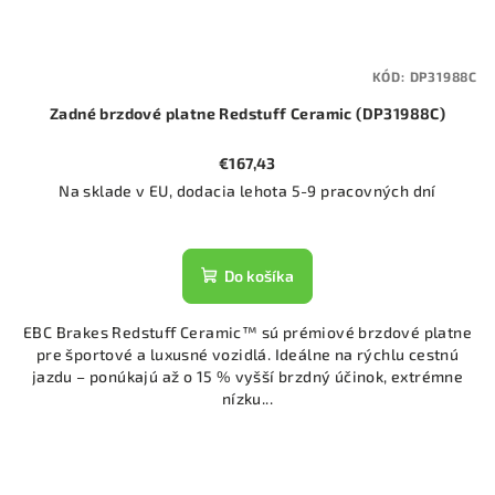
KÓD:
DP31988C
Zadné brzdové platne Redstuff Ceramic (DP31988C)
€167,43
Na sklade v EU, dodacia lehota 5-9 pracovných dní
Do košíka
EBC Brakes Redstuff Ceramic™ sú prémiové brzdové platne
pre športové a luxusné vozidlá. Ideálne na rýchlu cestnú
jazdu – ponúkajú až o 15 % vyšší brzdný účinok, extrémne
nízku...