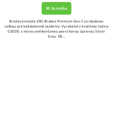
Do košíka
Brzdové kotúče EBC Brakes Premium Gen 3 sú ideálnou
voľbou pre každodenné jazdenie. Vyrobené z kvalitnej liatiny
G3000, s novou antikoróznou povrchovou úpravou Silver
Grey. OE...