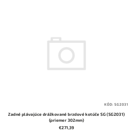
p
V
r
ý
o
p
d
i
u
s
k
p
t
r
o
o
v
d
u
k
t
KÓD:
SG2031
o
Zadné plávajúce drážkované brzdové kotúče SG (SG2031)
v
(priemer 302mm)
€271,39