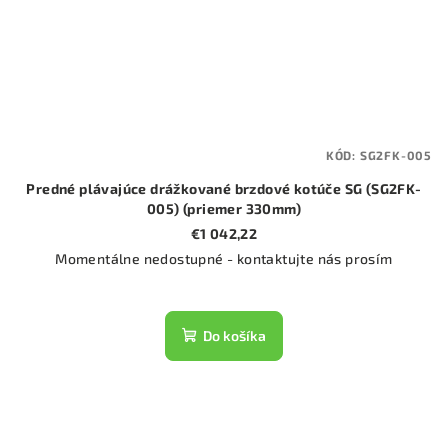
KÓD:
SG2FK-005
Predné plávajúce drážkované brzdové kotúče SG (SG2FK-
005) (priemer 330mm)
€1 042,22
Momentálne nedostupné - kontaktujte nás prosím
Do košíka