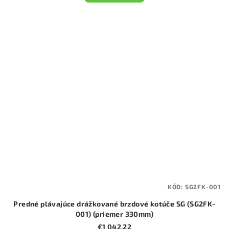
KÓD:
SG2FK-001
Predné plávajúce drážkované brzdové kotúče SG (SG2FK-
001) (priemer 330mm)
€1 042,22