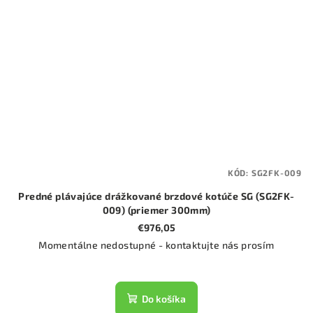
KÓD:
SG2FK-009
Predné plávajúce drážkované brzdové kotúče SG (SG2FK-
009) (priemer 300mm)
€976,05
Momentálne nedostupné - kontaktujte nás prosím
Do košíka