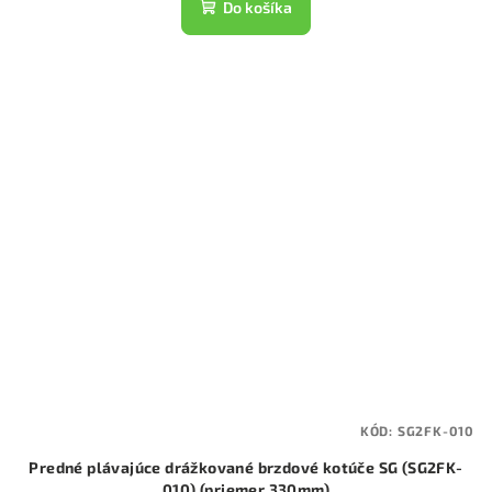
Do košíka
KÓD:
SG2FK-010
Predné plávajúce drážkované brzdové kotúče SG (SG2FK-
010) (priemer 330mm)