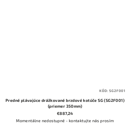
KÓD:
SG2F001
Predné plávajúce drážkované brzdové kotúče SG (SG2F001)
(priemer 350mm)
€887,24
Momentálne nedostupné - kontaktujte nás prosím