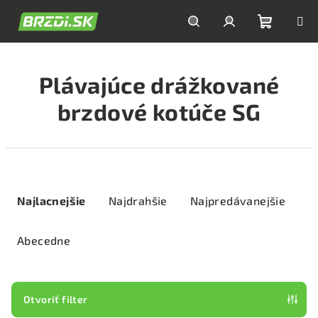
Prejsť
na
obsah
Nákupn
Hľadať
Prihlásenie
Plávajúce drážkované
košík
brzdové kotúče SG
R
a
Najlacnejšie
Najdrahšie
Najpredávanejšie
d
e
Abecedne
n
i
e
Otvoriť filter