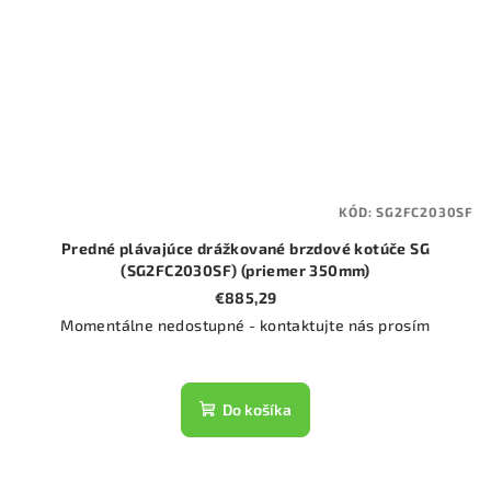
KÓD:
SG2FC2030SF
Predné plávajúce drážkované brzdové kotúče SG
(SG2FC2030SF) (priemer 350mm)
€885,29
Momentálne nedostupné - kontaktujte nás prosím
Do košíka