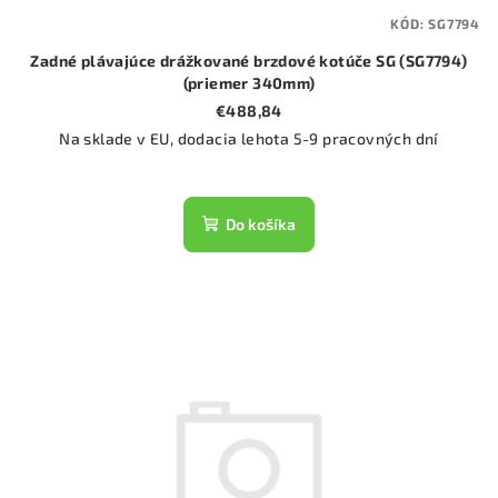
KÓD:
SG7794
Zadné plávajúce drážkované brzdové kotúče SG (SG7794)
(priemer 340mm)
€488,84
Na sklade v EU, dodacia lehota 5-9 pracovných dní
Do košíka