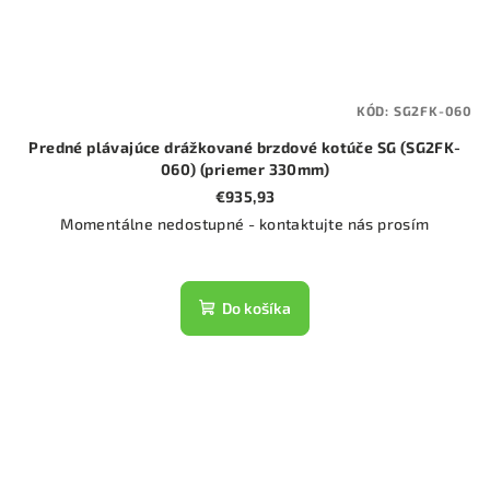
KÓD:
SG2FK-060
Predné plávajúce drážkované brzdové kotúče SG (SG2FK-
060) (priemer 330mm)
€935,93
Momentálne nedostupné - kontaktujte nás prosím
Do košíka