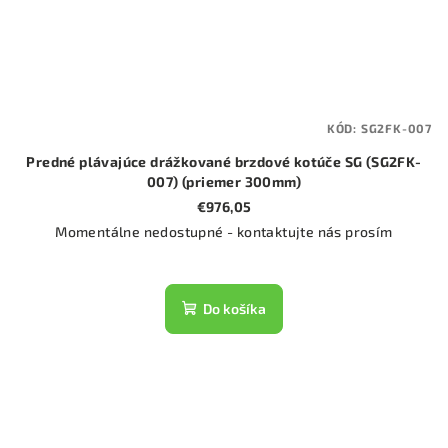
KÓD:
SG2FK-007
Predné plávajúce drážkované brzdové kotúče SG (SG2FK-
007) (priemer 300mm)
€976,05
Momentálne nedostupné - kontaktujte nás prosím
Do košíka