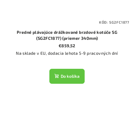
KÓD:
SG2FC1877
Predné plávajúce drážkované brzdové kotúče SG
(SG2FC1877) (priemer 340mm)
€859,52
Na sklade v EU, dodacia lehota 5-9 pracovných dní
Do košíka