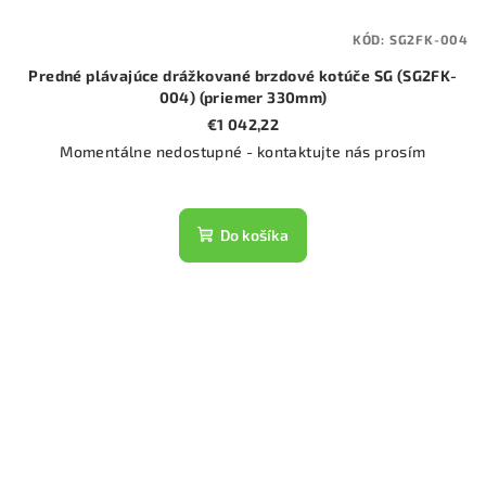
KÓD:
SG2FK-004
Predné plávajúce drážkované brzdové kotúče SG (SG2FK-
004) (priemer 330mm)
€1 042,22
Momentálne nedostupné - kontaktujte nás prosím
Do košíka