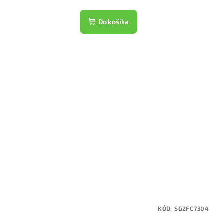
Do košíka
KÓD:
SG2FC7304