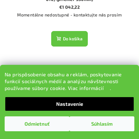
€1 042,22
Momentálne nedostupné - kontaktujte nás prosím
Do košíka
Na prispôsobenie obsahu a reklám, poskytovanie
funkcií sociálnych médií a analýzu návštevnosti
používame súbory cookie. Viac informácií
tu
.
Nastavenie
Odmietnuť
Súhlasím