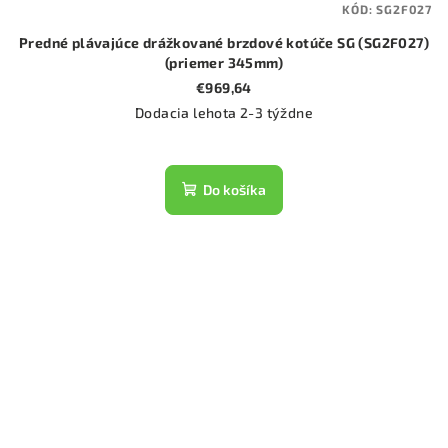
KÓD:
SG2F027
Predné plávajúce drážkované brzdové kotúče SG (SG2F027)
(priemer 345mm)
€969,64
Dodacia lehota 2-3 týždne
Do košíka