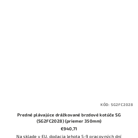
KÓD:
SG2FC2028
Predné plávajúce drážkované brzdové kotúče SG
(SG2FC2028) (priemer 350mm)
€940,71
Na sklade v EU, dodacia lehota 5-9 pracovných dní