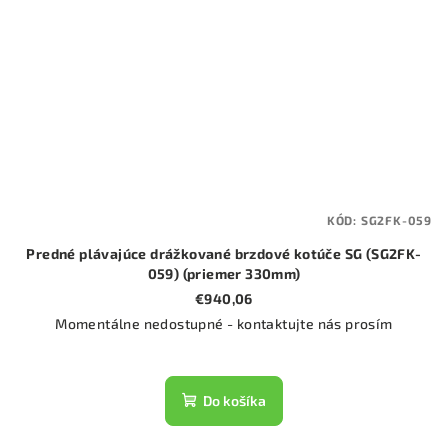
KÓD:
SG2FK-059
Predné plávajúce drážkované brzdové kotúče SG (SG2FK-
059) (priemer 330mm)
€940,06
Momentálne nedostupné - kontaktujte nás prosím
Do košíka