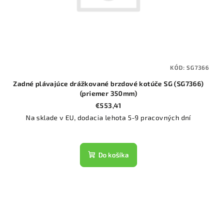
KÓD:
SG7366
Zadné plávajúce drážkované brzdové kotúče SG (SG7366)
(priemer 350mm)
€553,41
Na sklade v EU, dodacia lehota 5-9 pracovných dní
Do košíka