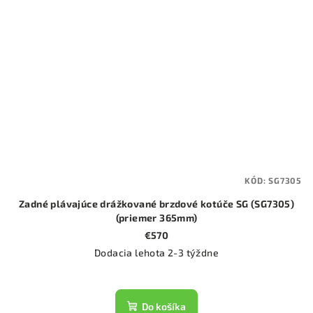
KÓD:
SG7305
Zadné plávajúce drážkované brzdové kotúče SG (SG7305)
(priemer 365mm)
€570
Dodacia lehota 2-3 týždne
Do košíka