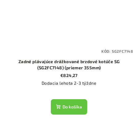
KÓD:
SG2FC7148
Zadné plávajúce drážkované brzdové kotúče SG
(SG2FC7148) (priemer 355mm)
€824,27
Dodacia lehota 2-3 týždne
Do košíka