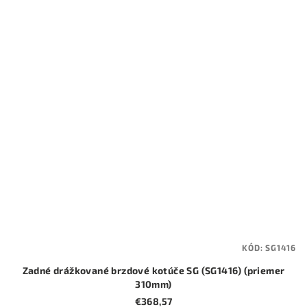
KÓD:
SG1416
Zadné drážkované brzdové kotúče SG (SG1416) (priemer
310mm)
€368,57