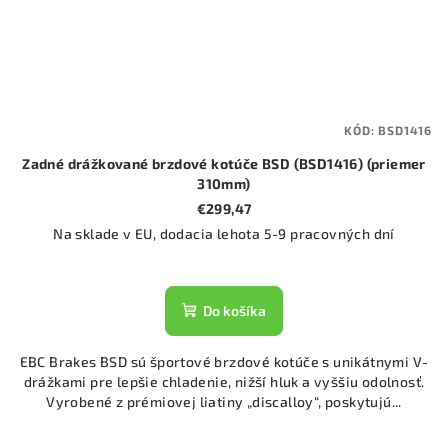
KÓD:
BSD1416
Zadné drážkované brzdové kotúče BSD (BSD1416) (priemer
310mm)
€299,47
Na sklade v EU, dodacia lehota 5-9 pracovných dní
Do košíka
EBC Brakes BSD sú športové brzdové kotúče s unikátnymi V-
drážkami pre lepšie chladenie, nižší hluk a vyššiu odolnosť.
Vyrobené z prémiovej liatiny „discalloy“, poskytujú...