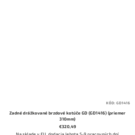
KÓD:
GD1416
Zadné drážkované brzdové kotúče GD (GD1416) (priemer
310mm)
€320,49
Na sklade v EU, dodacia lehota 5-9 pracovných dní