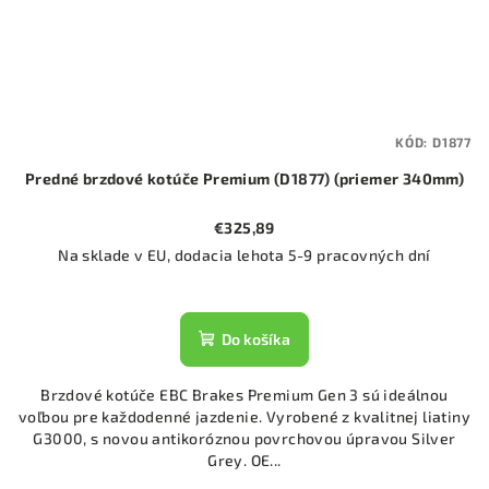
KÓD:
D1877
Predné brzdové kotúče Premium (D1877) (priemer 340mm)
€325,89
Na sklade v EU, dodacia lehota 5-9 pracovných dní
Do košíka
Brzdové kotúče EBC Brakes Premium Gen 3 sú ideálnou
voľbou pre každodenné jazdenie. Vyrobené z kvalitnej liatiny
G3000, s novou antikoróznou povrchovou úpravou Silver
Grey. OE...