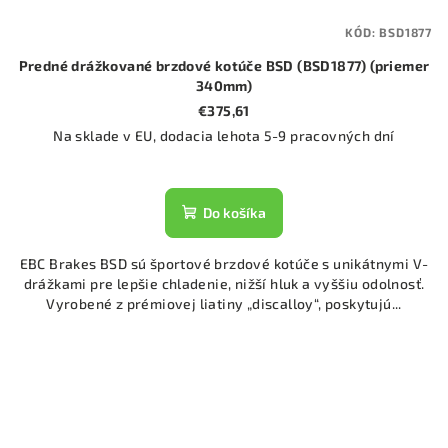
KÓD:
BSD1877
Predné drážkované brzdové kotúče BSD (BSD1877) (priemer
340mm)
€375,61
Na sklade v EU, dodacia lehota 5-9 pracovných dní
Do košíka
EBC Brakes BSD sú športové brzdové kotúče s unikátnymi V-
drážkami pre lepšie chladenie, nižší hluk a vyššiu odolnosť.
Vyrobené z prémiovej liatiny „discalloy“, poskytujú...