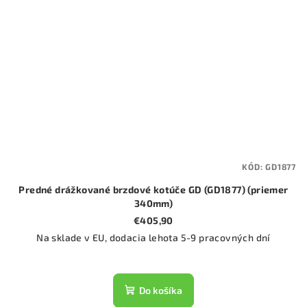
KÓD:
GD1877
Predné drážkované brzdové kotúče GD (GD1877) (priemer
340mm)
€405,90
Na sklade v EU, dodacia lehota 5-9 pracovných dní
Do košíka