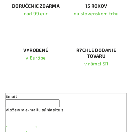
i
DORUČENIE ZDARMA
15 ROKOV
e
nad 99 eur
na slovenskom trhu
p
r
v
k
y
v
VYROBENÉ
RÝCHLE DODANIE
TOVARU
ý
v Európe
p
v rámci SR
i
s
Odoberať newsletter
u
Email
Vložením e-mailu súhlasíte s
podmienkami ochrany
osobných údajov