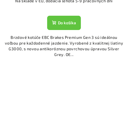
Na sklade v EU, dodacia lehota 5-9 pracovných dní
Do košíka
Brzdové kotúče EBC Brakes Premium Gen 3 sú ideálnou
voľbou pre každodenné jazdenie. Vyrobené z kvalitnej liatiny
G3000, s novou antikoróznou povrchovou úpravou Silver
Grey. OE...