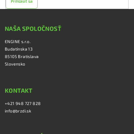
Prihlásiť sa
Z
á
NAŠA SPOLOČNOSŤ
p
ä
ENGINE s.r.o.
t
Budatínska 13
i
85105 Bratislava
e
Slovensko
KONTAKT
+421 948 727 828
info@brzdi.sk