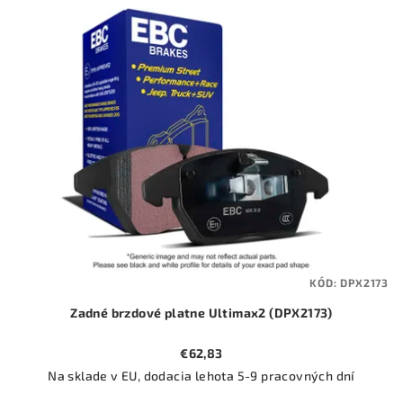
ý
o
p
d
i
u
s
k
p
t
r
o
o
v
d
u
k
t
KÓD:
DPX2173
o
Zadné brzdové platne Ultimax2 (DPX2173)
v
€62,83
Na sklade v EU, dodacia lehota 5-9 pracovných dní