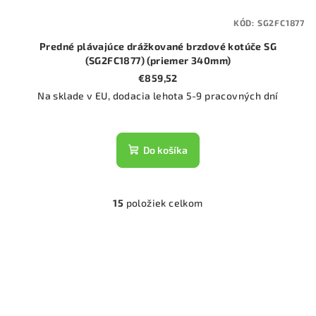
KÓD:
SG2FC1877
Predné plávajúce drážkované brzdové kotúče SG
(SG2FC1877) (priemer 340mm)
€859,52
Na sklade v EU, dodacia lehota 5-9 pracovných dní
Do košíka
15
položiek celkom
O
v
l
á
d
a
c