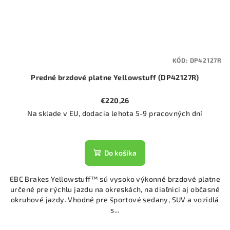
KÓD:
DP42127R
Predné brzdové platne Yellowstuff (DP42127R)
€220,26
Na sklade v EU, dodacia lehota 5-9 pracovných dní
Do košíka
EBC Brakes Yellowstuff™ sú vysoko výkonné brzdové platne
určené pre rýchlu jazdu na okreskách, na diaľnici aj občasné
okruhové jazdy. Vhodné pre športové sedany, SUV a vozidlá
s...