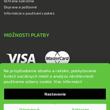
Ochrana súkromia
Doprava a poštovné
Informácie o používaní cookies
MOŽNOSTI PLATBY
Na prispôsobenie obsahu a reklám, poskytovanie
funkcií sociálnych médií a analýzu návštevnosti
používame súbory cookie. Viac informácií
tu
.
Nastavenie
Copyright 2026
brzdi.sk
. Všetky práva vyhradené.
Upraviť
nastavenie cookies
Odmietnuť
Súhlasím