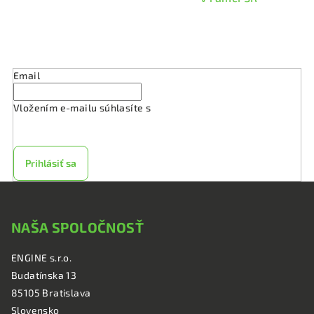
Odoberať newsletter
Email
Vložením e-mailu súhlasíte s
podmienkami ochrany
osobných údajov
Prihlásiť sa
Z
á
NAŠA SPOLOČNOSŤ
p
ä
ENGINE s.r.o.
t
Budatínska 13
i
85105 Bratislava
e
Slovensko