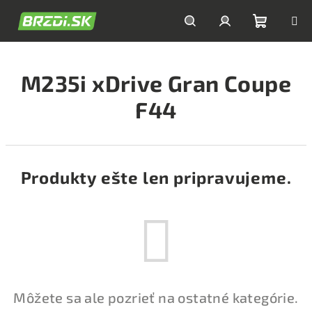
Prejsť
na
obsah
Nákupn
Hľadať
Prihlásenie
M235i xDrive Gran Coupe
košík
F44
Produkty ešte len pripravujeme.
Môžete sa ale pozrieť na ostatné kategórie.